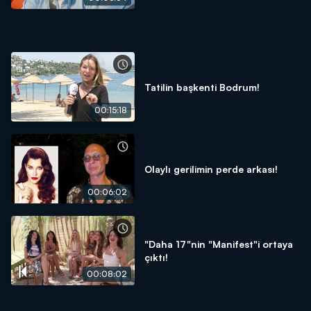
Tatilin başkenti Bodrum!
00:15:18
Olaylı gerilimin perde arkası!
00:06:02
"Daha 17"nin "Manifest"i ortaya
çıktı!
00:08:02