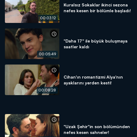
Kuralsız Sokaklar ikinci sezona
nefes kesen bir bölümle başladı!
00:03:12
"Daha 17" ile büyük buluşmaya
saatler kaldı
00:05:49
Cihan'ın romantizmi Alya'nın
ayaklarını yerden kesti!
00:08:28
"Uzak Şehir"in son bölümünden
nefes kesen sahneler!