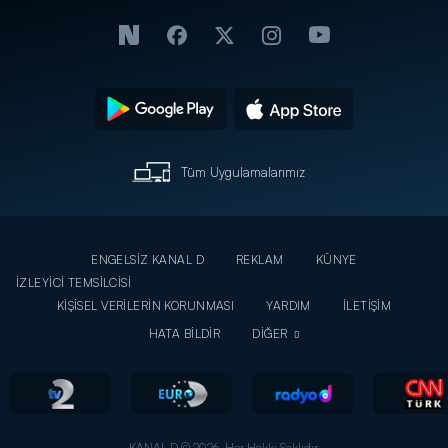
Tüm Uygulamalarımız
ENGELSİZ KANAL D
REKLAM
KÜNYE
İZLEYİCİ TEMSİLCİSİ
KİŞİSEL VERİLERİN KORUNMASI
YARDIM
İLETİŞİM
HATA BİLDİR
DİĞER
KANAL D © 2026. Her Hakkı Saklıdır.