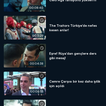
00:08:40
The Traitors Türkiye'de nefes
kesen anlar!
00:11:29
Eşref Rüya'dan gençlere ders
gibi mesaj!
00:04:38
Cemre Çarşısı bir kez daha iyilik
için açıldı
00:08:55