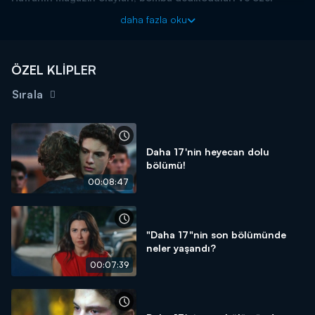
haberleriyle Magazin D Pazar, Kanal D'de!
daha fazla oku
ÖZEL KLİPLER
Sırala
Daha 17'nin heyecan dolu
bölümü!
00:08:47
"Daha 17"nin son bölümünde
neler yaşandı?
00:07:39