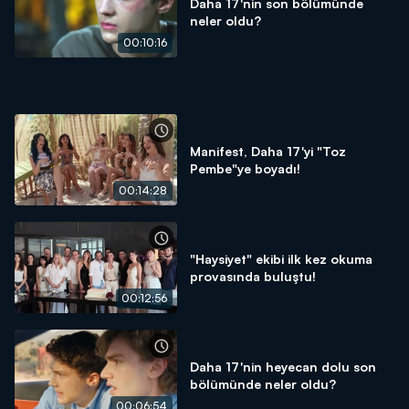
Daha 17'nin son bölümünde
neler oldu?
00:10:16
Manifest, Daha 17'yi "Toz
Pembe"ye boyadı!
00:14:28
"Haysiyet" ekibi ilk kez okuma
provasında buluştu!
00:12:56
Daha 17'nin heyecan dolu son
bölümünde neler oldu?
00:06:54