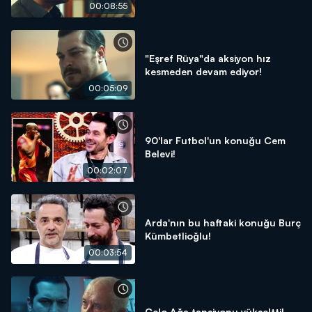
00:08:55
"Eşref Rüya"da aksiyon hız
kesmeden devam ediyor!
00:05:09
90'lar Futbol'un konuğu Cem
Belevi!
00:02:07
Arda'nın bu haftaki konuğu Burç
Kümbetlioğlu!
00:03:54
Celo Ağa tansiyonu yükseltti!