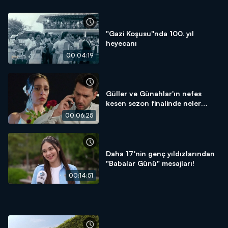
"Gazi Koşusu"nda 100. yıl
heyecanı
00:04:19
Güller ve Günahlar'ın nefes
kesen sezon finalinde neler
yaşandı?
00:06:25
Daha 17'nin genç yıldızlarından
"Babalar Günü" mesajları!
00:14:51