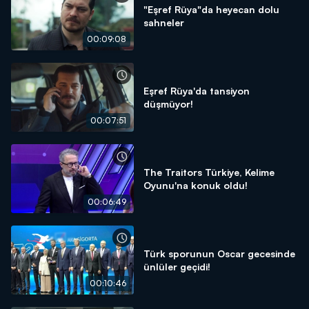
"Eşref Rüya"da heyecan dolu
sahneler
00:09:08
Eşref Rüya'da tansiyon
düşmüyor!
00:07:51
The Traitors Türkiye, Kelime
Oyunu'na konuk oldu!
00:06:49
Türk sporunun Oscar gecesinde
ünlüler geçidi!
00:10:46