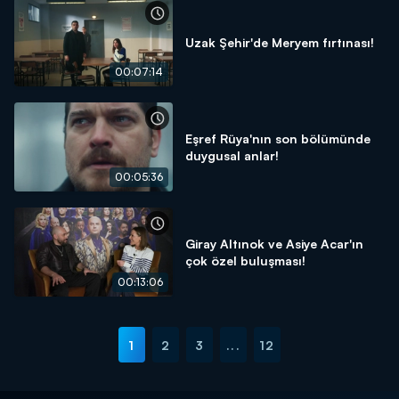
Uzak Şehir'de Meryem fırtınası!
00:07:14
Eşref Rüya'nın son bölümünde
duygusal anlar!
00:05:36
Giray Altınok ve Asiye Acar'ın
çok özel buluşması!
00:13:06
1
2
3
...
12