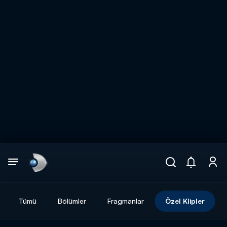
Arama
muhteşem ikili
ARAMA SONUÇLARI
Tümü
Bölümler
Fragmanlar
Özel Klipler
DİĞER SONUÇLAR