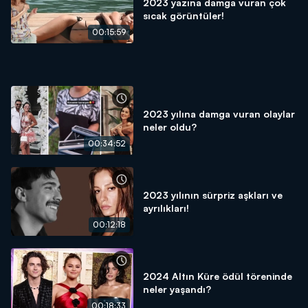
2023 yazına damga vuran çok
sıcak görüntüler!
00:15:59
2023 yılına damga vuran olaylar
neler oldu?
00:34:52
2023 yılının sürpriz aşkları ve
ayrılıkları!
00:12:18
2024 Altın Küre ödül töreninde
neler yaşandı?
00:18:33