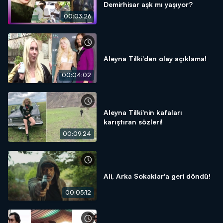
Demirhisar aşk mı yaşıyor?
00:03:26
Aleyna Tilki'den olay açıklama!
00:04:02
Aleyna Tilki'nin kafaları
karıştıran sözleri!
00:09:24
Ali, Arka Sokaklar'a geri döndü!
00:05:12