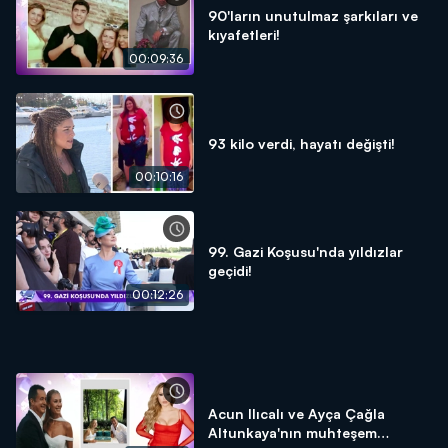
90'ların unutulmaz şarkıları ve
kıyafetleri!
00:09:36
93 kilo verdi, hayatı değişti!
00:10:16
99. Gazi Koşusu'nda yıldızlar
geçidi!
00:12:26
Acun Ilıcalı ve Ayça Çağla
Altunkaya'nın muhteşem