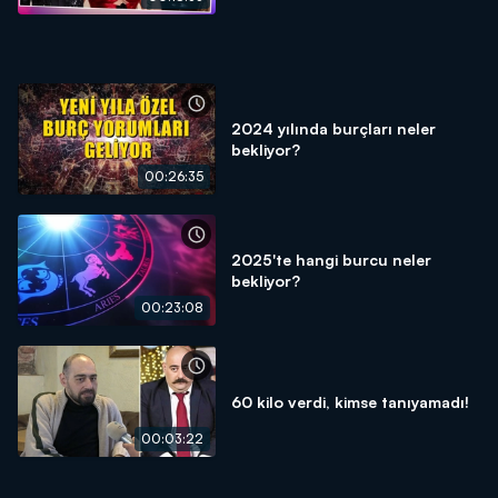
2024 yılında burçları neler
bekliyor?
00:26:35
2025'te hangi burcu neler
bekliyor?
00:23:08
60 kilo verdi, kimse tanıyamadı!
00:03:22