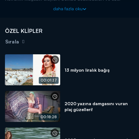
haberleriyle Magazin D Pazar, Kanal D'de!
daha fazla oku
ÖZEL KLİPLER
Sırala
13 milyon liralık bağış
00:01:37
2020 yazına damgasını vuran
plaj güzelleri!
00:18:28