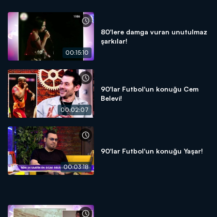
80'lere damga vuran unutulmaz
şarkılar!
00:15:10
90'lar Futbol'un konuğu Cem
Belevi!
00:02:07
90'lar Futbol'un konuğu Yaşar!
00:03:18