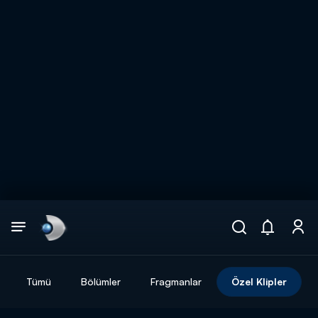
Arama
muhteşem ikili
ARAMA SONUÇLARI
Tümü
Bölümler
Fragmanlar
Özel Klipler
DİĞER SONUÇLAR