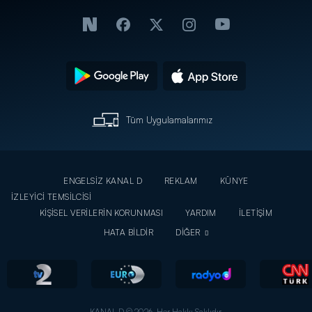
Tüm Uygulamalarımız
ENGELSİZ KANAL D
REKLAM
KÜNYE
İZLEYİCİ TEMSİLCİSİ
KİŞİSEL VERİLERİN KORUNMASI
YARDIM
İLETİŞİM
HATA BİLDİR
DİĞER
KANAL D © 2026. Her Hakkı Saklıdır.