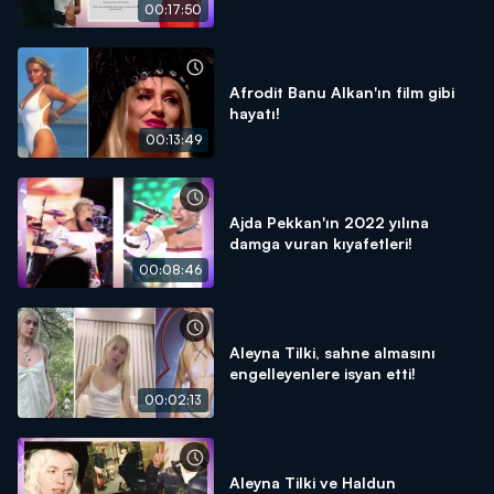
düğünü!
00:17:50
Afrodit Banu Alkan'ın film gibi
hayatı!
00:13:49
Ajda Pekkan'ın 2022 yılına
damga vuran kıyafetleri!
00:08:46
Aleyna Tilki, sahne almasını
engelleyenlere isyan etti!
00:02:13
Aleyna Tilki ve Haldun