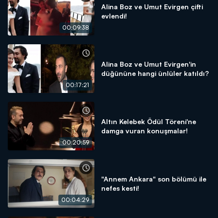
Alina Boz ve Umut Evirgen çifti
evlendi!
00:09:38
Alina Boz ve Umut Evirgen'in
düğününe hangi ünlüler katıldı?
00:17:21
Altın Kelebek Ödül Töreni'ne
damga vuran konuşmalar!
00:20:59
"Annem Ankara" son bölümü ile
nefes kesti!
00:04:29