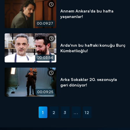
Annem Ankara'da bu hafta
yaşananlar!
00:09:27
Arda'nın bu haftaki konuğu Burç
Kümbetlioğlu!
00:03:54
Arka Sokaklar 20. sezonuyla
geri dönüyor!
00:09:25
1
2
3
...
12