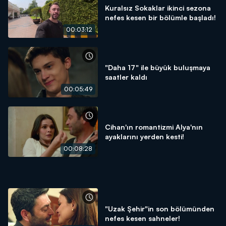
Kuralsız Sokaklar ikinci sezona
nefes kesen bir bölümle başladı!
00:03:12
"Daha 17" ile büyük buluşmaya
saatler kaldı
00:05:49
Cihan'ın romantizmi Alya'nın
ayaklarını yerden kesti!
00:08:28
"Uzak Şehir"in son bölümünden
nefes kesen sahneler!