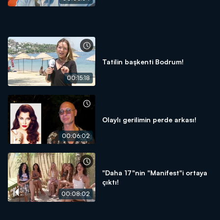
Tatilin başkenti Bodrum!
00:15:18
Olaylı gerilimin perde arkası!
00:06:02
"Daha 17"nin "Manifest"i ortaya
çıktı!
00:08:02