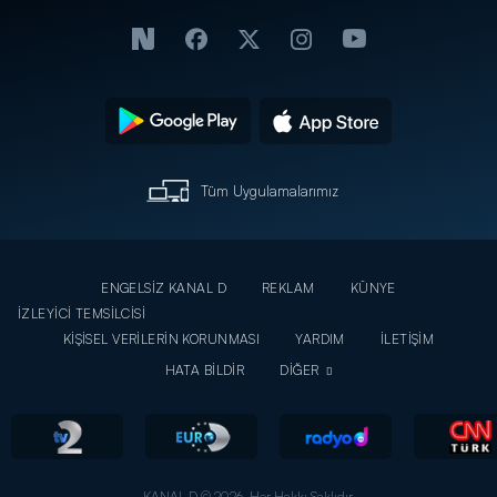
Tüm Uygulamalarımız
ENGELSİZ KANAL D
REKLAM
KÜNYE
İZLEYİCİ TEMSİLCİSİ
KİŞİSEL VERİLERİN KORUNMASI
YARDIM
İLETİŞİM
HATA BİLDİR
DİĞER
KANAL D © 2026. Her Hakkı Saklıdır.