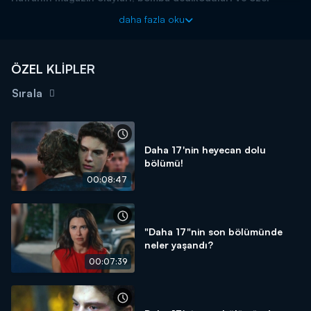
haberleriyle Magazin D Pazar, Kanal D'de!
daha fazla oku
ÖZEL KLİPLER
Sırala
Daha 17'nin heyecan dolu
bölümü!
00:08:47
"Daha 17"nin son bölümünde
neler yaşandı?
00:07:39