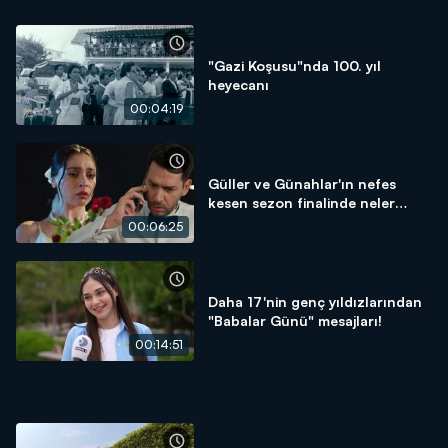
"Gazi Koşusu"nda 100. yıl
heyecanı
00:04:19
Güller ve Günahlar'ın nefes
kesen sezon finalinde neler
yaşandı?
00:06:25
Daha 17'nin genç yıldızlarından
"Babalar Günü" mesajları!
00:14:51