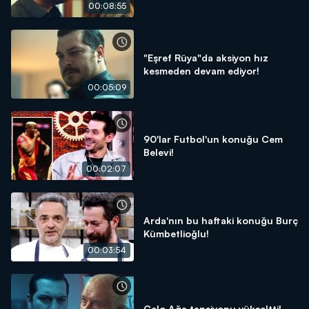
00:08:55
"Eşref Rüya"da aksiyon hız
kesmeden devam ediyor!
00:05:09
90'lar Futbol'un konuğu Cem
Belevi!
00:02:07
Arda'nın bu haftaki konuğu Burç
Kümbetlioğlu!
00:03:54
Celo Ağa tansiyonu yükseltti!