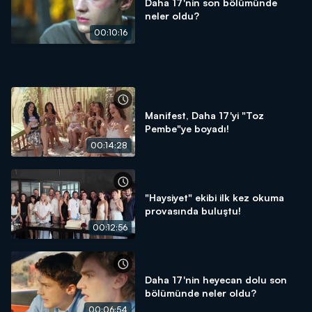
Daha 17'nin son bölümünde
neler oldu?
00:10:16
Manifest, Daha 17'yi "Toz
Pembe"ye boyadı!
00:14:28
"Haysiyet" ekibi ilk kez okuma
provasında buluştu!
00:12:56
Daha 17'nin heyecan dolu son
bölümünde neler oldu?
00:06:54