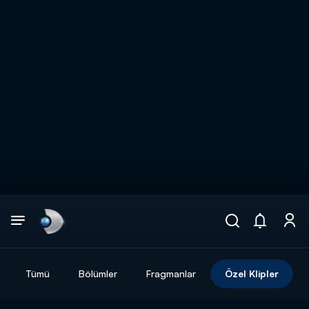
Arama
muhteşem ikili
ARAMA SONUÇLARI
Tümü
Bölümler
Fragmanlar
Özel Klipler
DİĞER SONUÇLAR