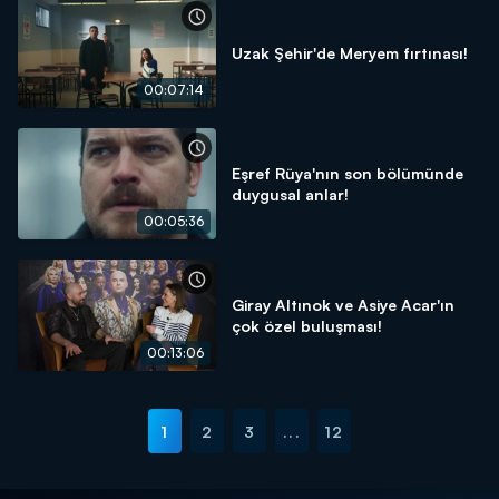
Uzak Şehir'de Meryem fırtınası!
00:07:14
Eşref Rüya'nın son bölümünde
duygusal anlar!
00:05:36
Giray Altınok ve Asiye Acar'ın
çok özel buluşması!
00:13:06
1
2
3
...
12