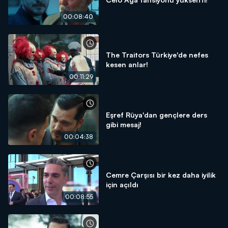
00:08:40
The Traitors Türkiye'de nefes
kesen anlar!
00:11:29
Eşref Rüya'dan gençlere ders
gibi mesaj!
00:04:38
Cemre Çarşısı bir kez daha iyilik
için açıldı
00:08:55