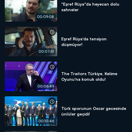
"Eşref Rüya"da heyecan dolu
sahneler
00:09:08
Eşref Rüya'da tansiyon
düşmüyor!
00:07:51
The Traitors Türkiye, Kelime
Oyunu'na konuk oldu!
00:06:49
Türk sporunun Oscar gecesinde
ünlüler geçidi!
00:10:46