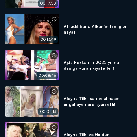
düğünü!
00:17:50
Afrodit Banu Alkan'ın film gibi
hayatı!
00:13:49
Ajda Pekkan'ın 2022 yılına
damga vuran kıyafetleri!
00:08:46
Aleyna Tilki, sahne almasını
engelleyenlere isyan etti!
00:02:13
Aleyna Tilki ve Haldun