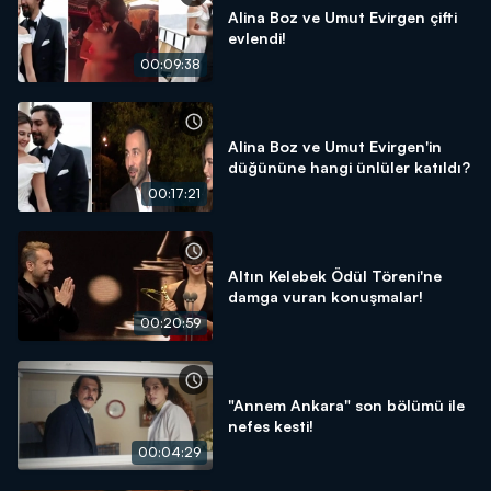
Alina Boz ve Umut Evirgen çifti
evlendi!
00:09:38
Alina Boz ve Umut Evirgen'in
düğününe hangi ünlüler katıldı?
00:17:21
Altın Kelebek Ödül Töreni'ne
damga vuran konuşmalar!
00:20:59
"Annem Ankara" son bölümü ile
nefes kesti!
00:04:29