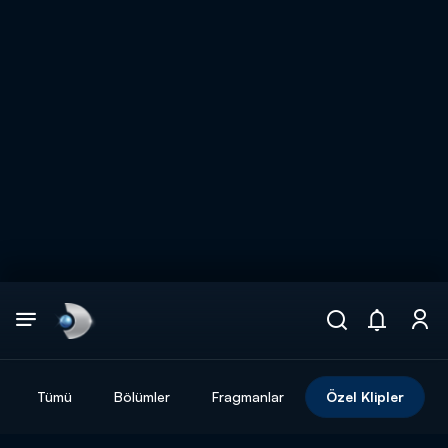
Arama
muhteşem ikili
ARAMA SONUÇLARI
Tümü
Bölümler
Fragmanlar
Özel Klipler
DİĞER SONUÇLAR