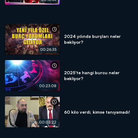
2024 yılında burçları neler
bekliyor?
00:26:35
2025'te hangi burcu neler
bekliyor?
00:23:08
60 kilo verdi, kimse tanıyamadı!
00:03:22