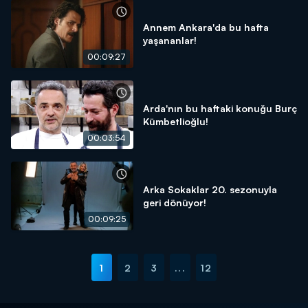
Annem Ankara'da bu hafta
yaşananlar!
00:09:27
Arda'nın bu haftaki konuğu Burç
Kümbetlioğlu!
00:03:54
Arka Sokaklar 20. sezonuyla
geri dönüyor!
00:09:25
1
2
3
...
12