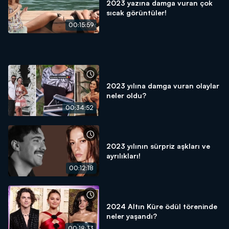
2023 yazına damga vuran çok
sıcak görüntüler!
00:15:59
2023 yılına damga vuran olaylar
neler oldu?
00:34:52
2023 yılının sürpriz aşkları ve
ayrılıkları!
00:12:18
2024 Altın Küre ödül töreninde
neler yaşandı?
00:18:33