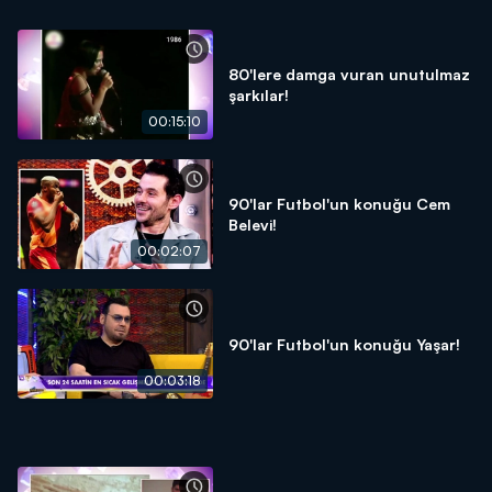
80'lere damga vuran unutulmaz
şarkılar!
00:15:10
90'lar Futbol'un konuğu Cem
Belevi!
00:02:07
90'lar Futbol'un konuğu Yaşar!
00:03:18