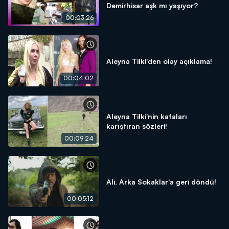
Demirhisar aşk mı yaşıyor?
00:03:26
Aleyna Tilki'den olay açıklama!
00:04:02
Aleyna Tilki'nin kafaları
karıştıran sözleri!
00:09:24
Ali, Arka Sokaklar'a geri döndü!
00:05:12