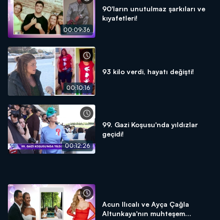
90'ların unutulmaz şarkıları ve
kıyafetleri!
00:09:36
93 kilo verdi, hayatı değişti!
00:10:16
99. Gazi Koşusu'nda yıldızlar
geçidi!
00:12:26
Acun Ilıcalı ve Ayça Çağla
Altunkaya'nın muhteşem