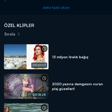
Haftanın magazin olayları, bomba dedikoduları ve özel
daha fazla oku
haberleriyle Magazin D Pazar, Kanal D'de!
ÖZEL KLİPLER
Sırala
13 milyon liralık bağış
00:01:37
2020 yazına damgasını vuran
plaj güzelleri!
00:18:28