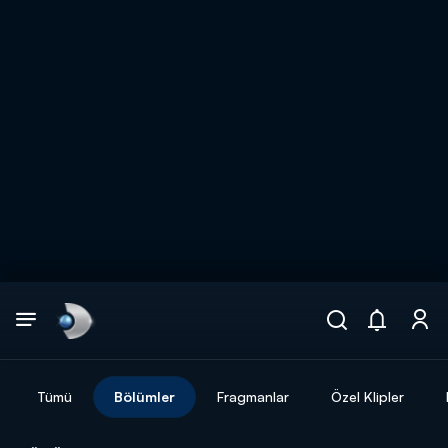
Arama
muhteşem ikili
ARAMA SONUÇLARI
Tümü
Bölümler
Fragmanlar
Özel Klipler
DİĞER SONUÇLAR