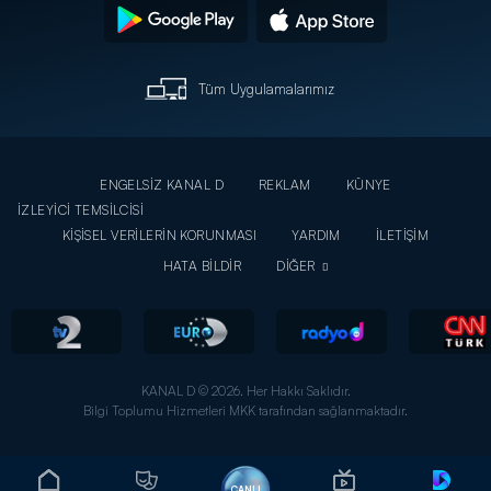
Tüm Uygulamalarımız
ENGELSİZ KANAL D
REKLAM
KÜNYE
İZLEYİCİ TEMSİLCİSİ
KİŞİSEL VERİLERİN KORUNMASI
YARDIM
İLETİŞİM
HATA BİLDİR
DİĞER
KANAL D © 2026. Her Hakkı Saklıdır.
Bilgi Toplumu Hizmetleri MKK tarafından sağlanmaktadır.
CANLI