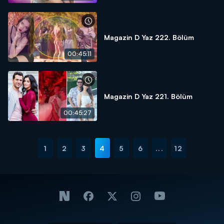
Magazin D Yaz 222. Bölüm
00:45:11
Magazin D Yaz 221. Bölüm
00:45:27
1
2
3
4
5
6
...
12