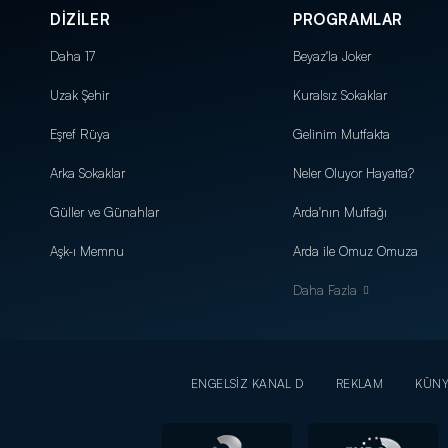
DİZİLER
PROGRAMLAR
Daha 17
Beyaz'la Joker
Uzak Şehir
Kuralsız Sokaklar
Eşref Rüya
Gelinim Mutfakta
Arka Sokaklar
Neler Oluyor Hayatta?
Güller ve Günahlar
Arda'nın Mutfağı
Aşk-ı Memnu
Arda ile Omuz Omuza
Daha Fazla
ENGELSİZ KANAL D
REKLAM
KÜN