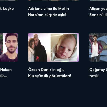
ük keşke
Adriana Lima ile Metin
Alişan ye
Hara'nın sürpriz aşkı!
Sensin"i 
Yaz'da se
 Hakan
Özcan Deniz'in oğlu
Çağatay 
ilk
Kuzey'in ilk görüntüleri!
tatili!