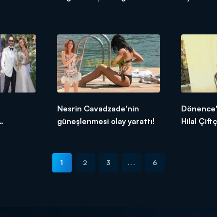
Nesrin Cavadzade'nin
Dönence'n
güneşlenmesi olay yarattı!
Hilal Çiftç
1
2
3
...
6