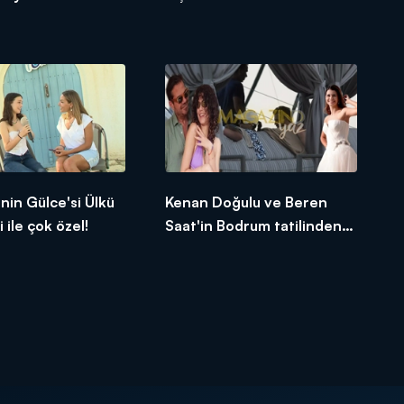
in Gülce'si Ülkü
Kenan Doğulu ve Beren
i ile çok özel!
Saat'in Bodrum tatilinden
çok özel görüntüler!