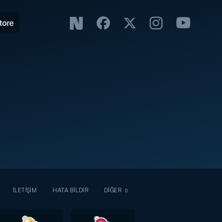
İLETİŞİM
HATA BİLDİR
DİĞER