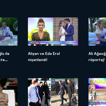
lu ile
Alişan ve Eda Erol
Ali Ağaoğl
kte
nişanlandı!
röportaj!