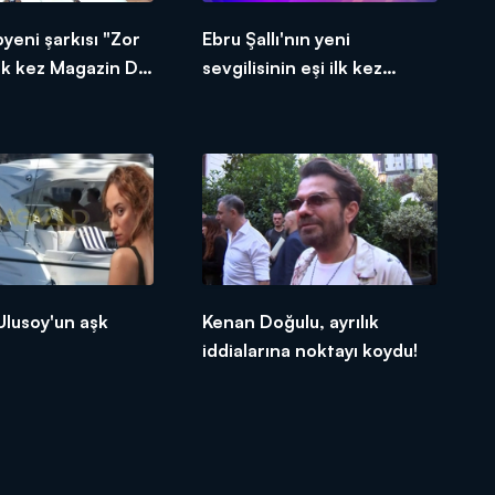
pyeni şarkısı "Zor
Ebru Şallı'nın yeni
ilk kez Magazin D
sevgilisinin eşi ilk kez
slendirdi!
konuştu!
Ulusoy'un aşk
Kenan Doğulu, ayrılık
iddialarına noktayı koydu!