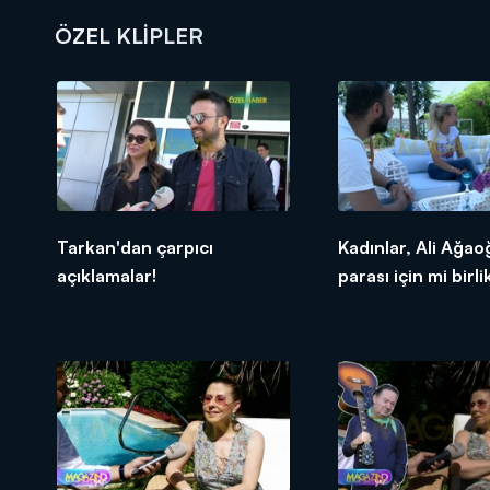
ÖZEL KLIPLER
DİĞER SONUÇLAR
Tarkan'dan çarpıcı
Kadınlar, Ali Ağaoğ
açıklamalar!
parası için mi birli
oluyor?