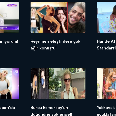
anıyorum!
Reynmen eleştirilere çok
Hande Ata
ağır konuştu!
Standartl
için evle
açatı'da
Burcu Esmersoy'un
Yalıkavak
düğününe şok engel!
uçuklatan 