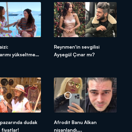
izi:
Reynmen'in sevgilisi
arımı yükseltmek
Ayşegül Çınar mı?
nmedim!
 pazarında dudak
Afrodit Banu Alkan
fiyatlar!
nişanlandı….