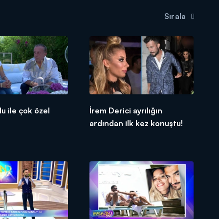
Sırala
u ile çok özel
İrem Derici ayrılığın
ardından ilk kez konuştu!