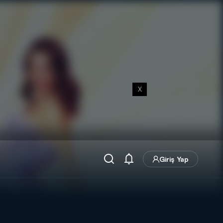
X
Giriş Yap