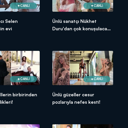
CANLI
CANLI
ıcı Selen
Ünlü sanatçı Nükhet
in evi
Duru'dan çok konuşulacak
itiraflar!
CANLI
CANLI
llerin birbirinden
Ünlü güzeller cesur
ikleri!
pozlarıyla nefes kesti!