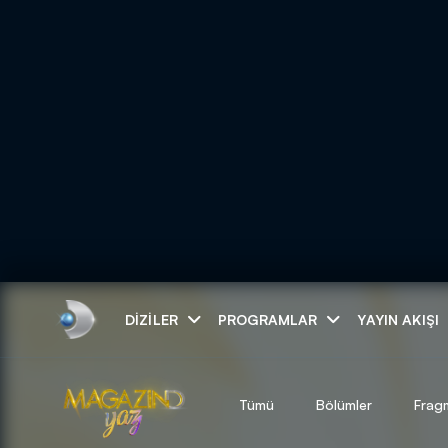
Arama
DIZILER
PROGRAMLAR
YAYIN AKIŞI
ARAMA SONUÇLAR
Tümü
Bölümler
Frag