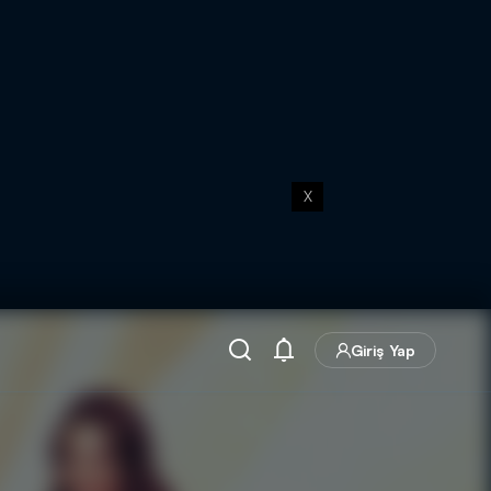
X
Giriş Yap