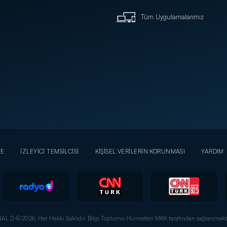
Tüm Uygulamalarımız
YE
İZLEYİCİ TEMSİLCİSİ
KİŞİSEL VERİLERİN KORUNMASI
YARDIM
AL D © 2026. Her Hakkı Saklıdır.
Bilgi Toplumu Hizmetleri MKK tarafından sağlanmakta