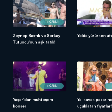
CANLI
Zeynep Bastık ve Serkay
Yolda yürürken ut
Tütüncü'nün aşk tatili!
CANLI
Yaşar'dan muhteşem
Yalıkavak pazarın
konser!
uçuklatan fiyatlar!