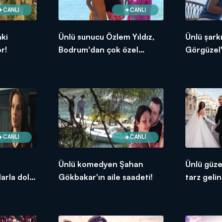
CANLI
CANLI
ki
Ünlü sunucu Özlem Yıldız,
Ünlü şark
r!
Bodrum'dan çok özel
Görgüzel'
açıklamalarda bulundu!
CANLI
CANLI
Ünlü komedyen Şahan
Ünlü güze
arla dolu
Gökbakar'ın aile saadeti!
tarz gelinl