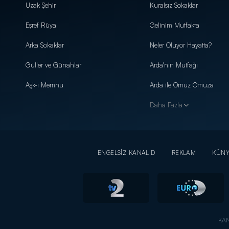
Uzak Şehir
Kuralsız Sokaklar
Eşref Rüya
Gelinim Mutfakta
Arka Sokaklar
Neler Oluyor Hayatta?
Güller ve Günahlar
Arda'nın Mutfağı
Aşk-ı Memnu
Arda ile Omuz Omuza
Daha Fazla
ENGELSİZ KANAL D
REKLAM
KÜN
KAN