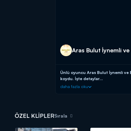
Aras Bulut İynemli ve 
Ünlü oyuncu Aras Bulut İynemli ve 
koydu. İşte detaylar...
daha fazla oku
Magazin D Yaz ile sımsıcak, rengare
ÖZEL KLİPLER
Sırala