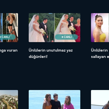
CANLI
CANLI
mga vuran
Ünlülerin unutulmaz yaz
Ünlülerin
düğünleri!
sallayan e