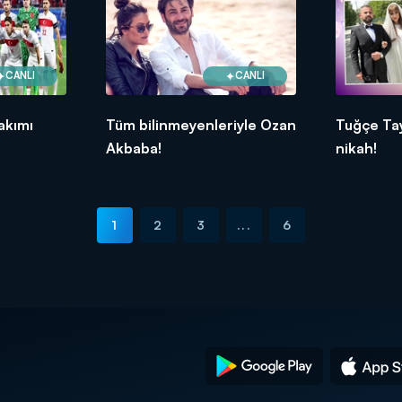
CANLI
CANLI
Takımı
Tüm bilinmeyenleriyle Ozan
Tuğçe Tay
Akbaba!
nikah!
1
2
3
...
6