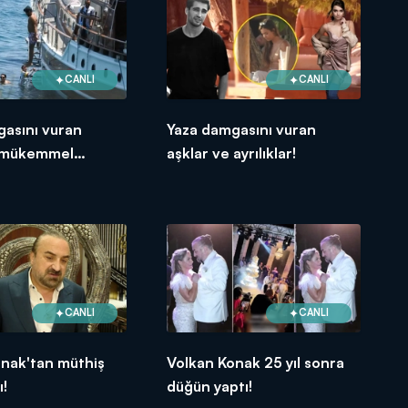
CANLI
CANLI
gasını vuran
Yaza damgasını vuran
n mükemmel
aşklar ve ayrılıklar!
!
CANLI
CANLI
onak'tan müthiş
Volkan Konak 25 yıl sonra
ı!
düğün yaptı!