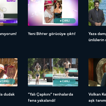
CANLI
anıyorum!
Yeni Bihter görücüye çıktı!
Yaza dam
ünlüleri
atlayışları
CANLI
CANLI
da dudak
"Yalı Çapkını" tenhalarda
Volkan K
fena yakalandı!
aşk tanım