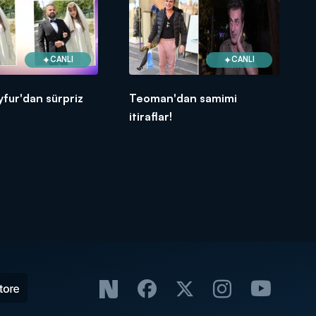
CANLI
CANLI
fur'dan sürpriz
Teoman'dan samimi
itiraflar!