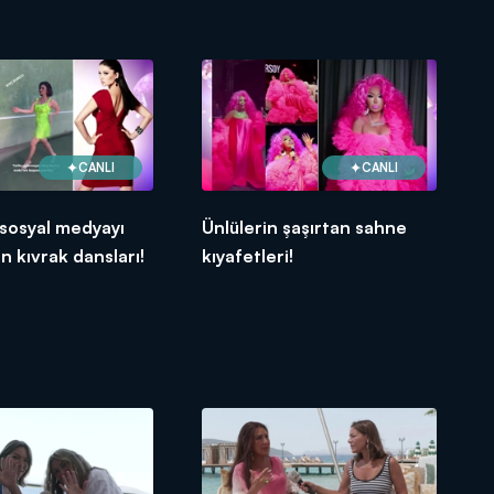
CANLI
CANLI
 sosyal medyayı
Ünlülerin şaşırtan sahne
n kıvrak dansları!
kıyafetleri!