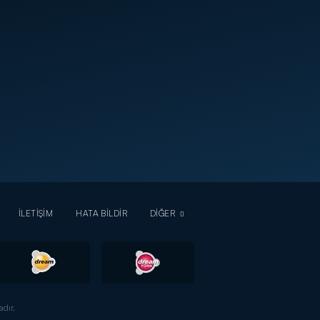
İLETİŞİM
HATA BİLDİR
DİĞER
dır.