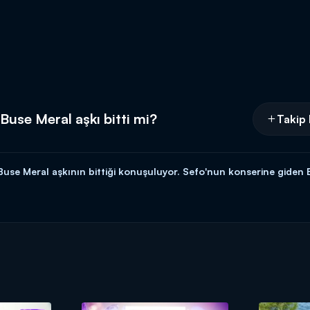
Buse Meral aşkı bitti mi?
Takip 
Buse Meral aşkının bittiği konuşuluyor. Sefo'nun konserine giden 
nk, magazin ve eğlence dolu bir yaza hazır olun!