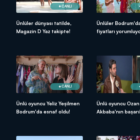
CANLI
Ünlüler dünyası tatilde,
Ünlüler Bodrum'da
Magazin D Yaz takipte!
fiyatları yorumluyo
CANLI
Ünlü oyuncu Yeliz Yeşilmen
Ünlü oyuncu Ozan
Bodrum'da esnaf oldu!
Akbaba'nın başarıl
kariyeri!