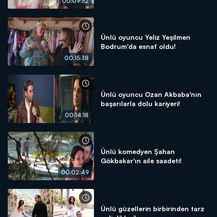
00:09:52
Ünlü oyuncu Yeliz Yeşilmen
Bodrum'da esnaf oldu!
00:15:38
Ünlü oyuncu Ozan Akbaba'nın
başarılarla dolu kariyeri!
00:14:18
Ünlü komedyen Şahan
Gökbakar'ın aile saadeti!
00:02:49
Ünlü güzellerin birbirinden tarz