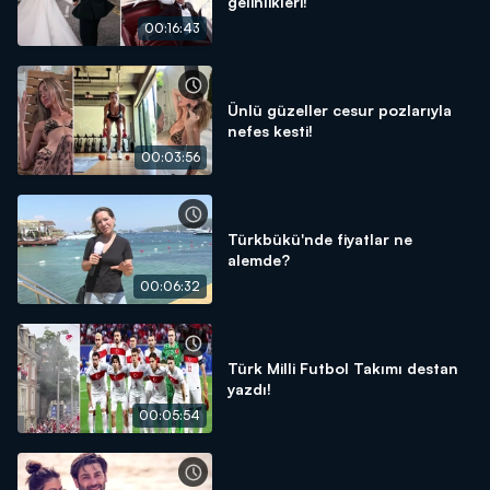
gelinlikleri!
00:16:43
Ünlü güzeller cesur pozlarıyla
nefes kesti!
00:03:56
Türkbükü'nde fiyatlar ne
alemde?
00:06:32
Türk Milli Futbol Takımı destan
yazdı!
00:05:54