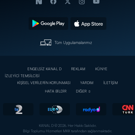
Tüm Uygulamalarımız
ENGELSİZ KANAL D
REKLAM
KÜNYE
İZLEYİCİ TEMSİLCİSİ
KİŞİSEL VERİLERİN KORUNMASI
YARDIM
İLETİŞİM
HATA BİLDİR
DİĞER
KANAL D © 2026. Her Hakkı Saklıdır.
Bilgi Toplumu Hizmetleri MKK tarafından sağlanmaktadır.