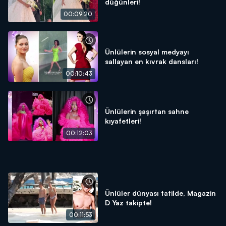
düğünleri!
00:09:20
Ünlülerin sosyal medyayı
sallayan en kıvrak dansları!
00:10:43
Ünlülerin şaşırtan sahne
kıyafetleri!
00:12:03
Ünlüler dünyası tatilde, Magazin
D Yaz takipte!
00:11:53