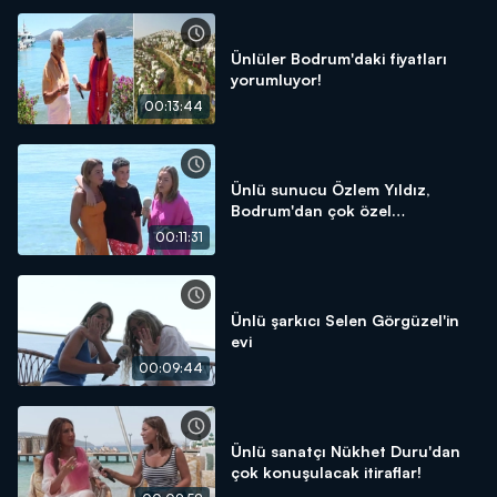
Ünlüler Bodrum'daki fiyatları
yorumluyor!
00:13:44
Ünlü sunucu Özlem Yıldız,
Bodrum'dan çok özel
açıklamalarda bulundu!
00:11:31
Ünlü şarkıcı Selen Görgüzel'in
evi
00:09:44
Ünlü sanatçı Nükhet Duru'dan
çok konuşulacak itiraflar!