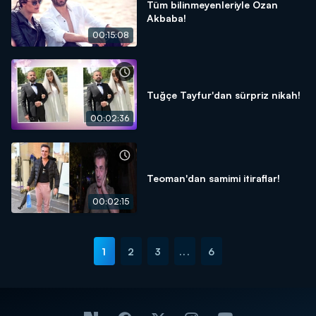
Tüm bilinmeyenleriyle Ozan
Akbaba!
00:15:08
Tuğçe Tayfur'dan sürpriz nikah!
00:02:36
Teoman'dan samimi itiraflar!
00:02:15
1
2
3
...
6