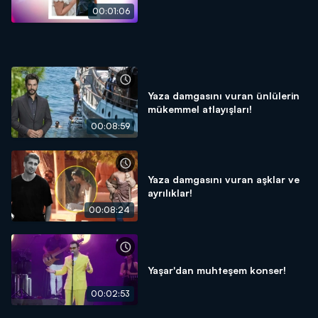
00:01:06
Yaza damgasını vuran ünlülerin
mükemmel atlayışları!
00:08:59
Yaza damgasını vuran aşklar ve
ayrılıklar!
00:08:24
Yaşar'dan muhteşem konser!
00:02:53