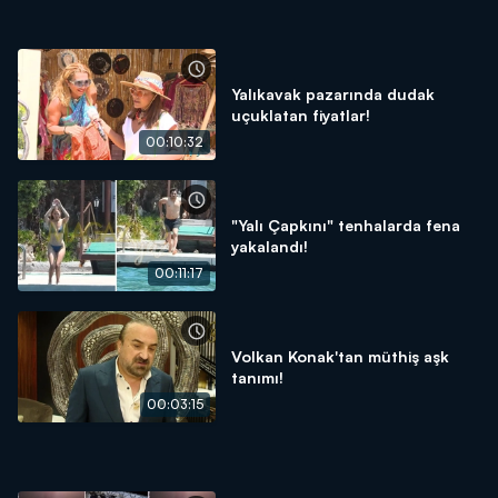
Yalıkavak pazarında dudak
uçuklatan fiyatlar!
00:10:32
"Yalı Çapkını" tenhalarda fena
yakalandı!
00:11:17
Volkan Konak'tan müthiş aşk
tanımı!
00:03:15