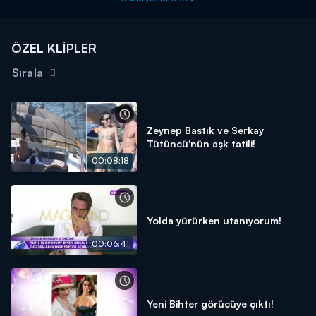
ÖZEL KLİPLER
Sırala
Zeynep Bastık ve Serkay
Tütüncü'nün aşk tatili!
00:08:18
Yolda yürürken utanıyorum!
00:06:41
Yeni Bihter görücüye çıktı!