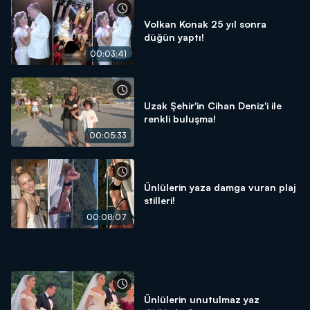
Volkan Konak 25 yıl sonra
düğün yaptı!
00:03:41
Uzak Şehir'in Cihan Deniz'i ile
renkli buluşma!
00:05:33
Ünlülerin yaza damga vuran plaj
stilleri!
00:08:07
Ünlülerin unutulmaz yaz