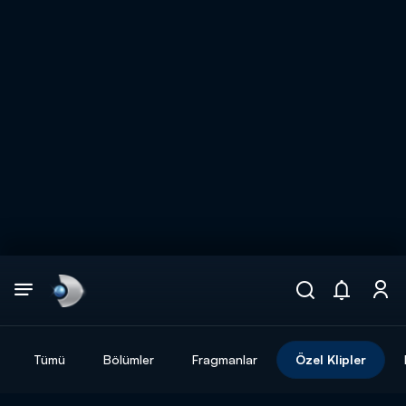
Arama
muhteşem ikili
ARAMA SONUÇLARI
Tümü
Bölümler
Fragmanlar
Özel Klipler
DİĞER SONUÇLAR