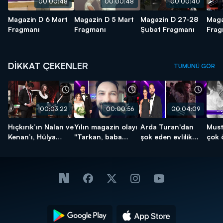
00:00:48
00:00:48
00:00:40
Magazin D 6 Mart
Magazin D 5 Mart
Magazin D 27-28
Maga
Fragmanı
Fragmanı
Şubat Fragmanı
Frag
DİKKAT ÇEKENLER
TÜMÜNÜ GÖR
00:03:22
00:00:56
00:04:09
Hıçkırık’ın Nalan ve
Yılın magazin olayı
Arda Turan'dan
Must
Kenan’ı, Hülya
"Tarkan, baba
şok eden evlilik
çok 
Koçyiğit ile Beyaz
oluyor!"
teklifi!
açık
Show’da bir araya
geldi!