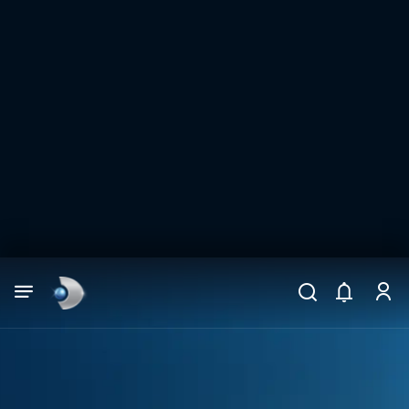
Arama
muhteşem ikili
ARAMA SONUÇLARI
DİĞER SONUÇLAR