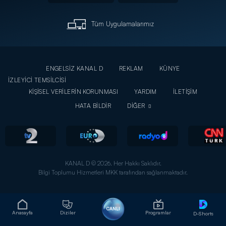
Tüm Uygulamalarımız
ENGELSİZ KANAL D
REKLAM
KÜNYE
İZLEYİCİ TEMSİLCİSİ
KİŞİSEL VERİLERİN KORUNMASI
YARDIM
İLETİŞİM
HATA BİLDİR
DİĞER
KANAL D © 2026. Her Hakkı Saklıdır.
Bilgi Toplumu Hizmetleri MKK tarafından sağlanmaktadır.
CANLI
Anasayfa
Diziler
Programlar
D-Shorts