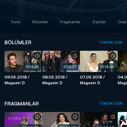
Tümü
Bölümler
Fragmanlar
Özetler
Özel 
BÖLÜMLER
TÜMÜNÜ GÖR
01:16:25
01:13:37
01:14:46
09.05.2018 /
08.05.2018 /
07.05.2018 /
04.0
Magazin D
Magazin D
Magazin D
Maga
FRAGMANLAR
TÜMÜNÜ GÖR