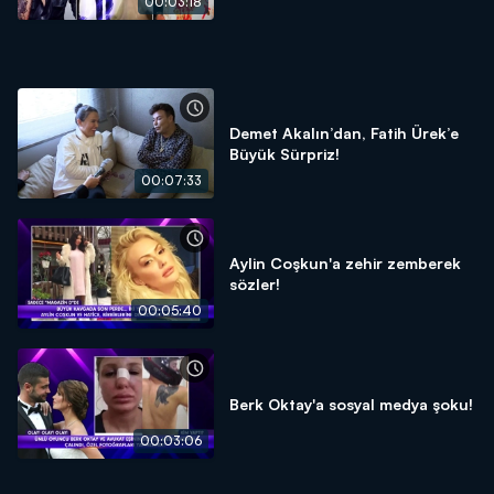
00:03:18
Demet Akalın’dan, Fatih Ürek’e
Büyük Sürpriz!
00:07:33
Aylin Coşkun'a zehir zemberek
sözler!
00:05:40
Berk Oktay'a sosyal medya şoku!
00:03:06