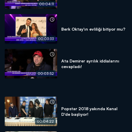
00:04:11
Berk Oktay'ın evliliği bitiyor mu?
00:03:33
Ata Demirer ayrılık iddialarını
cevapladı!
00:03:52
Popstar 2018 yakında Kanal
D'de başlıyor!
00:04:22