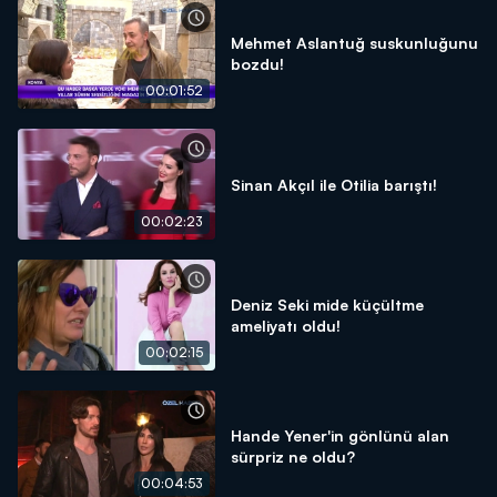
Mehmet Aslantuğ suskunluğunu
bozdu!
00:01:52
Sinan Akçıl ile Otilia barıştı!
00:02:23
Deniz Seki mide küçültme
ameliyatı oldu!
00:02:15
Hande Yener'in gönlünü alan
sürpriz ne oldu?
00:04:53