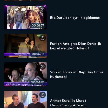
Efe Duru'dan ayrılık açıklaması!
00:01:57
Furkan Andıç ve Dilan Deniz ilk
kez el ele görüntülendi!
00:03:15
Volkan Konak'ın Olaylı Yaş Günü
Kutlaması!
00:04:01
Ahmet Kural ile Murat
Cemcir'den çok özel