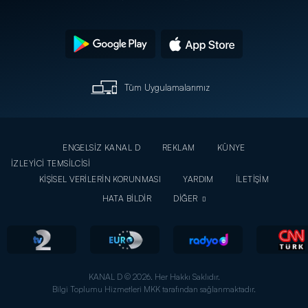
Tüm Uygulamalarımız
ENGELSİZ KANAL D
REKLAM
KÜNYE
İZLEYİCİ TEMSİLCİSİ
KİŞİSEL VERİLERİN KORUNMASI
YARDIM
İLETİŞİM
HATA BİLDİR
DİĞER
KANAL D © 2026. Her Hakkı Saklıdır.
Bilgi Toplumu Hizmetleri MKK tarafından sağlanmaktadır.