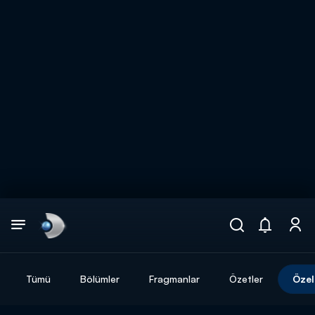
Arama
muhteşem ikili
ARAMA SONUÇLARI
Tümü
Bölümler
Fragmanlar
Özetler
Özel
DİĞER SONUÇLAR