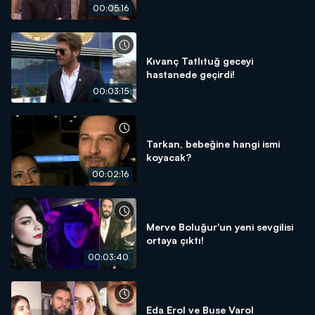
açıklamalar!
00:05:16
Kıvanç Tatlıtuğ geceyi
hastanede geçirdi!
00:03:15
Tarkan, bebeğine hangi ismi
koyacak?
00:02:16
Merve Boluğur'un yeni sevgilisi
ortaya çıktı!
00:03:40
Eda Erol ve Buse Varol