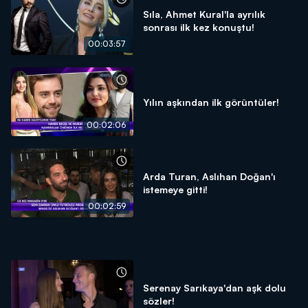
Sıla, Ahmet Kural'la ayrılık
sonrası ilk kez konuştu!
00:03:57
Yılın aşkından ilk görüntüler!
00:02:06
Arda Turan, Aslıhan Doğan'ı
istemeye gitti!
00:02:59
Serenay Sarıkaya'dan aşk dolu
sözler!