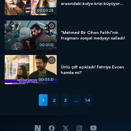
arasındaki kolye krizi büyüyor
mu?
00:03:28
"Mehmed Bir Cihan Fatihi"nin
fragmanı sosyal medyayı salladı!
00:01:51
Ünlü çift açıkladı! Fahriye Evcen
hamile mi?
00:03:31
1
2
3
...
14