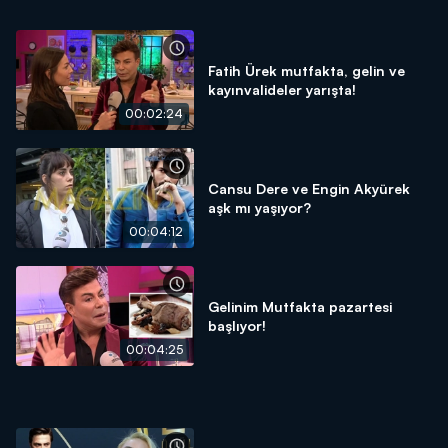
Fatih Ürek mutfakta, gelin ve
kayınvalideler yarışta!
00:02:24
Cansu Dere ve Engin Akyürek
aşk mı yaşıyor?
00:04:12
Gelinim Mutfakta pazartesi
başlıyor!
00:04:25