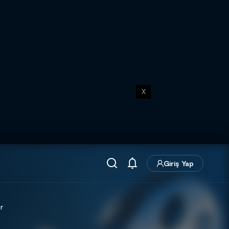
X
Giriş Yap
r