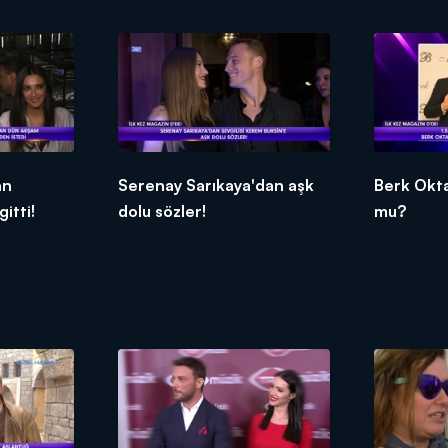
an
Serenay Sarıkaya'dan aşk
Berk Oktay
itti!
dolu sözler!
mu?