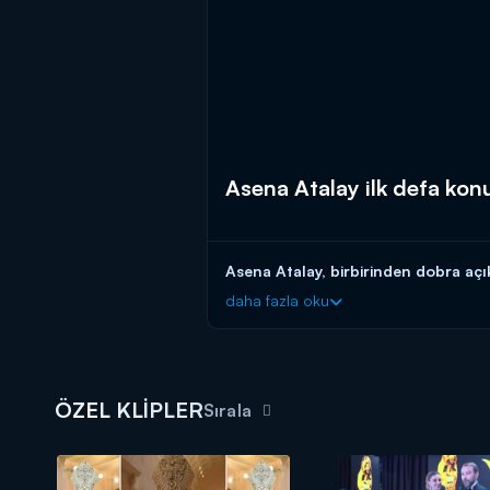
Asena Atalay ilk defa kon
Asena Atalay, birbirinden dobra açık
daha fazla oku
ÖZEL KLİPLER
Sırala