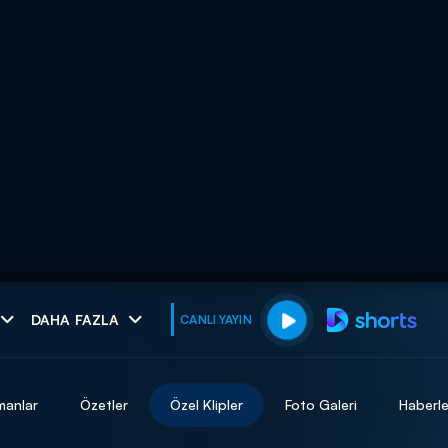
muhteşem ikili
DAHA FAZLA
CANLI YAYIN
I
manlar
Özetler
Özel Klipler
Foto Galeri
Haberle