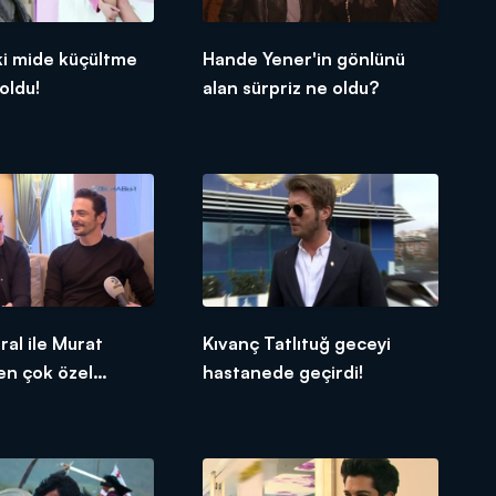
ki mide küçültme
Hande Yener'in gönlünü
oldu!
alan sürpriz ne oldu?
al ile Murat
Kıvanç Tatlıtuğ geceyi
en çok özel
hastanede geçirdi!
ar!