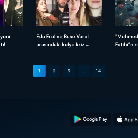
 yeni
Eda Erol ve Buse Varol
"Mehmed 
tı!
arasındaki kolye krizi
Fatihi"ni
büyüyor mu?
medyayı s
1
2
3
...
14