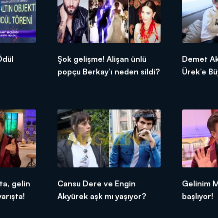
Şok gelişme! Alişan ünlü
Demet Aka
popçu Berkay’ı neden sildi?
Ürek’e Bü
a, gelin
Cansu Dere ve Engin
Gelinim M
arışta!
Akyürek aşk mı yaşıyor?
başlıyor!