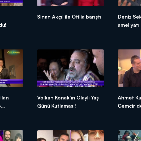
Sinan Akçıl ile Otilia barıştı!
Deniz Se
du!
ameliyatı 
ilan
Volkan Konak'ın Olaylı Yaş
Ahmet Kur
e
Günü Kutlaması!
Cemcir'd
açıklamal