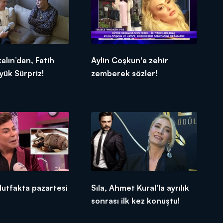
lın’dan, Fatih
Aylin Coşkun'a zehir
yük Sürpriz!
zemberek sözler!
utfakta pazartesi
Sıla, Ahmet Kural'la ayrılık
sonrası ilk kez konuştu!