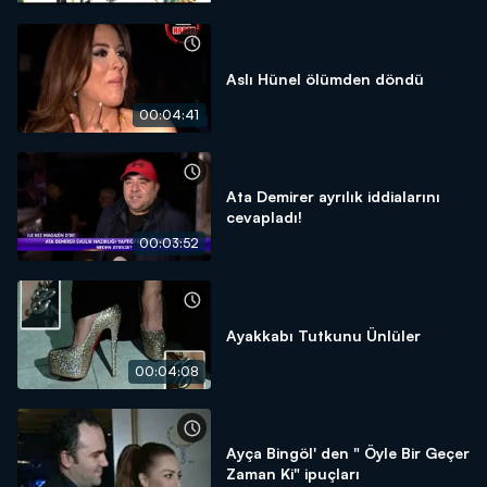
Aslı Hünel ölümden döndü
00:04:41
Ata Demirer ayrılık iddialarını
cevapladı!
00:03:52
Ayakkabı Tutkunu Ünlüler
00:04:08
Ayça Bingöl' den " Öyle Bir Geçer
Zaman Ki" ipuçları