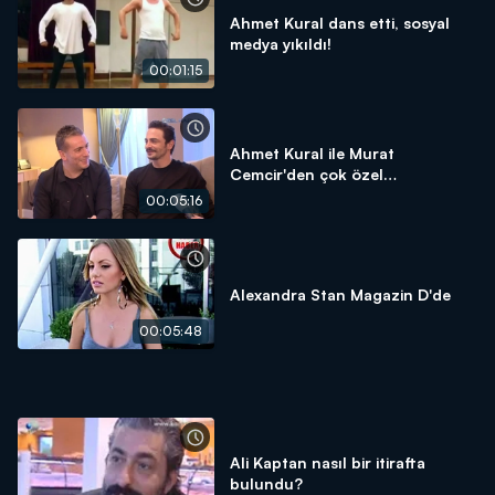
Ahmet Kural dans etti, sosyal
medya yıkıldı!
00:01:15
Ahmet Kural ile Murat
Cemcir'den çok özel
açıklamalar!
00:05:16
Alexandra Stan Magazin D'de
00:05:48
Ali Kaptan nasıl bir itirafta
bulundu?