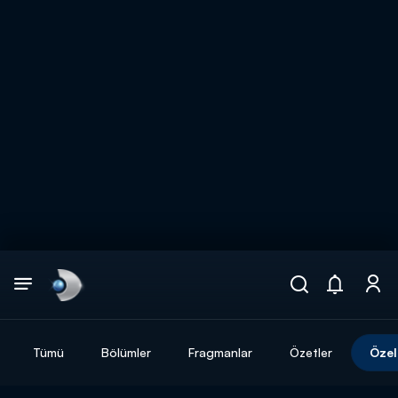
Arama
muhteşem ikili
ARAMA SONUÇLARI
Tümü
Bölümler
Fragmanlar
Özetler
Özel
DİĞER SONUÇLAR