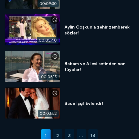
00:09:30
Aylin Coşkun'a zehir zemberek
sözler!
00:05:40
Babam ve Ailesi setinden son
tüyolar!
00:06:13
Bade İşçil Evlendi !
00:03:52
1
2
3
...
14