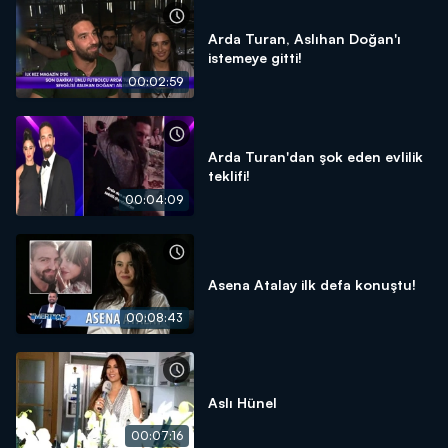
Arda Turan, Aslıhan Doğan'ı
istemeye gitti!
00:02:59
Arda Turan'dan şok eden evlilik
teklifi!
00:04:09
Asena Atalay ilk defa konuştu!
00:08:43
Aslı Hünel
00:07:16