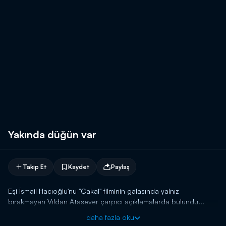
Yakında düğün var
Takip Et
Kaydet
Paylaş
Eşi İsmail Hacıoğlu'nu "Çakal" filminin galasında yalnız
bırakmayan Vildan Atasever çarpıcı açıklamalarda bulundu...
daha fazla oku