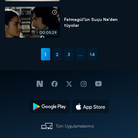
Fatmagül'ün Suçu Ne'den
tüyolar
00:05:29
1
2
3
...
14
Tüm Uygulamalarımız