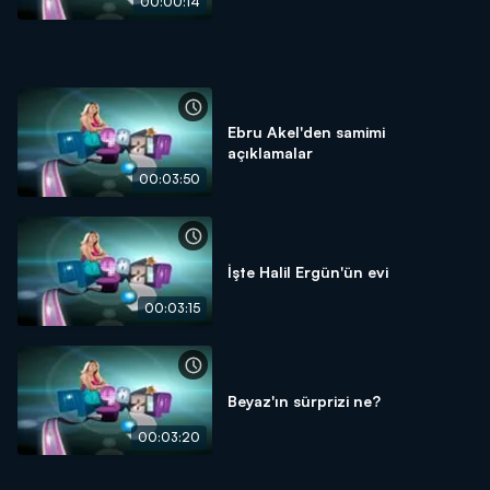
00:00:14
Ebru Akel'den samimi
açıklamalar
00:03:50
İşte Halil Ergün'ün evi
00:03:15
Beyaz'ın sürprizi ne?
00:03:20