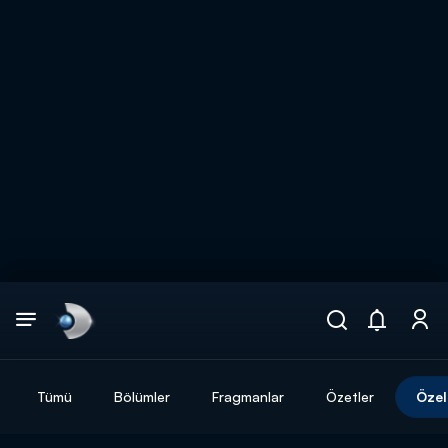
Arama
muhteşem ikili
ARAMA SONUÇLARI
Tümü
Bölümler
Fragmanlar
Özetler
Özel
DİĞER SONUÇLAR