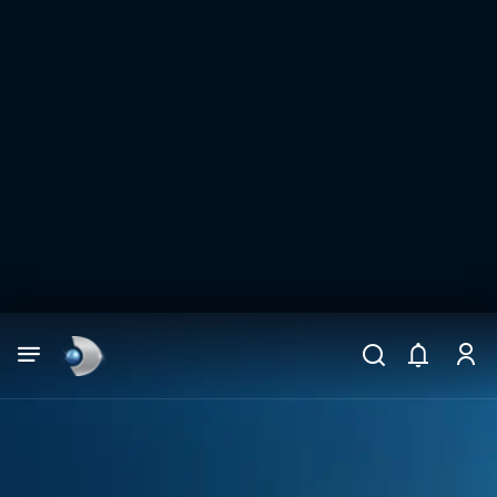
Arama
muhteşem ikili
ARAMA SONUÇLARI
DİĞER SONUÇLAR