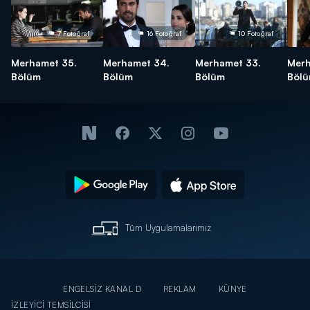
7 Fotoğraf
16 Fotoğraf
10 Fotoğraf
Merhamet 35.
Merhamet 34.
Merhamet 33.
Merh
Bölüm
Bölüm
Bölüm
Böl
Tüm Uygulamalarımız
ENGELSİZ KANAL D
REKLAM
KÜNYE
İZLEYİCİ TEMSİLCİSİ