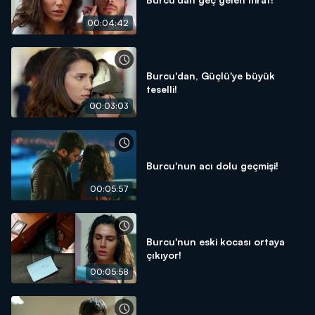
00:04:42
Burcu'dan, Güçlü'ye büyük
teselli!
00:03:03
Burcu'nun acı dolu geçmişi!
00:05:57
Burcu'nun eski kocası ortaya
çıkıyor!
00:05:58