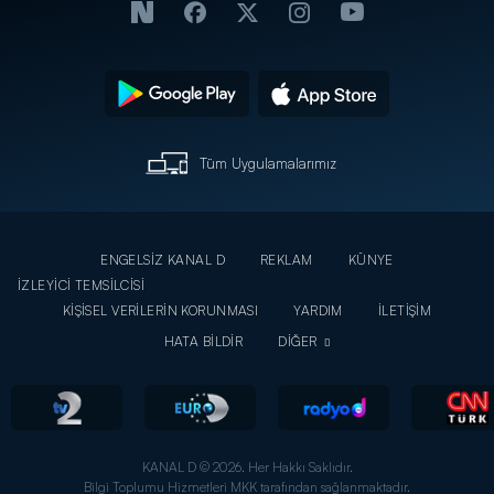
Tüm Uygulamalarımız
ENGELSİZ KANAL D
REKLAM
KÜNYE
İZLEYİCİ TEMSİLCİSİ
KİŞİSEL VERİLERİN KORUNMASI
YARDIM
İLETİŞİM
HATA BİLDİR
DİĞER
KANAL D © 2026. Her Hakkı Saklıdır.
Bilgi Toplumu Hizmetleri MKK tarafından sağlanmaktadır.