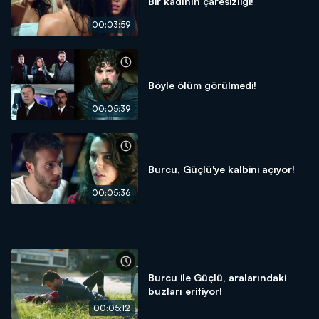
Bir kadının çaresizliği!
00:03:59
Böyle ölüm görülmedi!
00:05:39
Burcu, Güçlü'ye kalbini açıyor!
00:05:36
Burcu ile Güçlü, aralarındaki
buzları eritiyor!
00:05:12