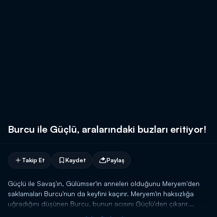
Burcu ile Güçlü, aralarındaki buzları eritiyor!
Takip Et
Kaydet
Paylaş
Güçlü ile Savaş'ın, Gülümser'in anneleri olduğunu Meryem'den
saklamaları Burcu'nun da keyfini kaçırır. Meryem'in haksızlığa
uğradığını düşünen Burcu, bunun acısını Güçlü'den çıkarır.
Güçlü ile Burcu'nun yakınlaşması, bu olaydan sonra sekteye