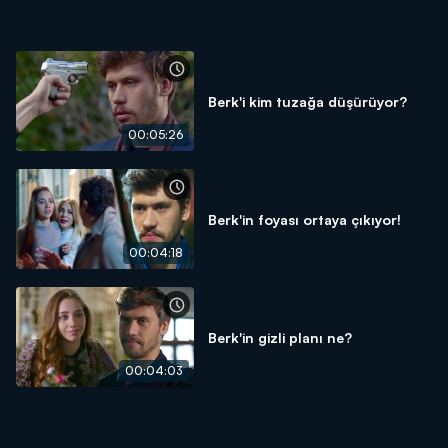
Berk'i kim tuzağa düşürüyor?
00:05:26
Berk'in foyası ortaya çıkıyor!
00:04:18
Berk'in gizli planı ne?
00:04:03