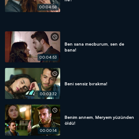
00:04:58
Ben sana mecburum, sen de
bana!
00:04:53
Beni sensiz bırakma!
00:03:32
Benim annem, Meryem yüzünden
öldü!
00:00:14