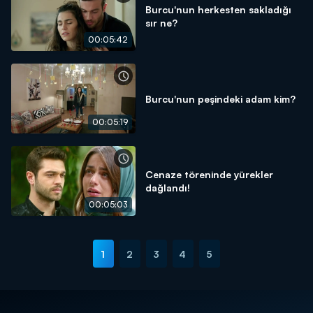
Burcu'nun herkesten sakladığı
sır ne?
00:05:42
Burcu'nun peşindeki adam kim?
00:05:19
Cenaze töreninde yürekler
dağlandı!
00:05:03
1
2
3
4
5