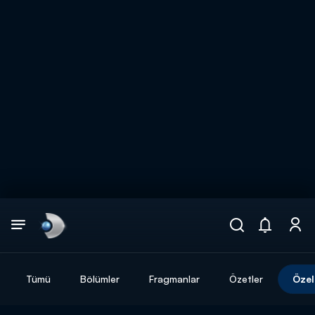
Arama
muhteşem ikili
ARAMA SONUÇLARI
Tümü
Bölümler
Fragmanlar
Özetler
Özel
DİĞER SONUÇLAR