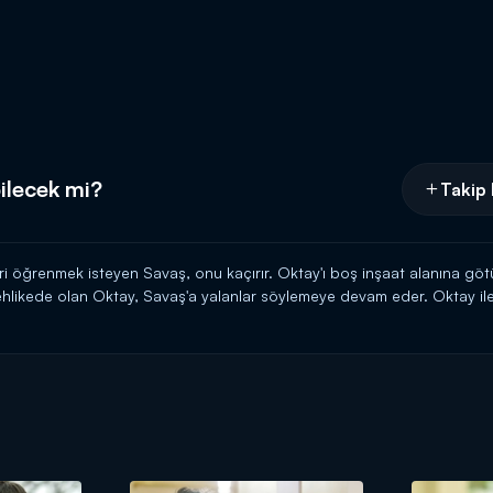
ilecek mi?
Takip 
ri öğrenmek isteyen Savaş, onu kaçırır. Oktay'ı boş inşaat alanına g
tehlikede olan Oktay, Savaş'a yalanlar söylemeye devam eder. Oktay il
ve polisler olay yerine gelir. Oktay'ı bırakması için Meryem, Burcu ve 
eğini söyler ve Savaş, Oktay'ı bırakmaya ikna olur.