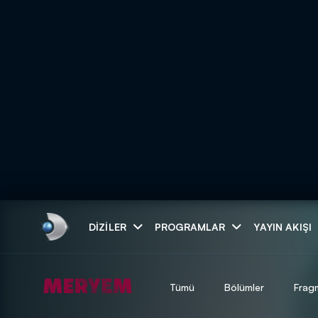
Arama
DIZILER
PROGRAMLAR
YAYIN AKIŞI
ARAMA SONUÇLAR
Tümü
Bölümler
Frag