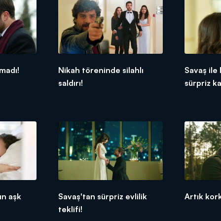
amadı!
Nikah töreninde silahlı
Savaş il
saldırı!
sürpriz ka
ın aşk
Savaş'tan sürpriz evlilik
Artık kor
teklifi!