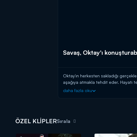
Savaş, Oktay'ı konuşturab
Oktay'ın herkesten sakladığı gerçekle
aşağıya atmakla tehdit eder. Hayatı 
onları bulur. Daha sonra Burcu, Güçlü 
daha fazla oku
Sonunda Meryem gerçekleri itiraf edec
ÖZEL KLİPLER
Sırala