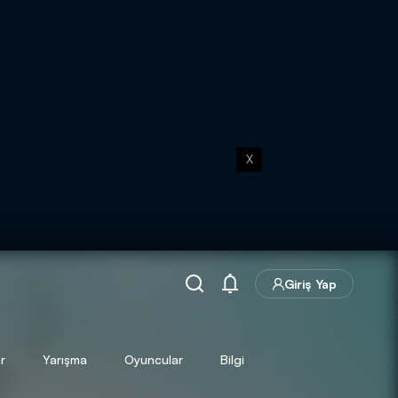
X
Giriş Yap
r
Yarışma
Oyuncular
Bilgi