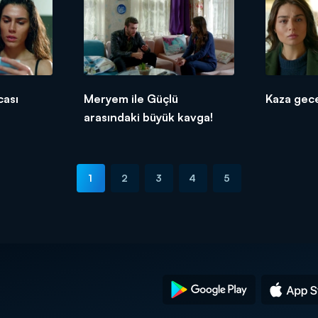
cası
Meryem ile Güçlü
Kaza gece
arasındaki büyük kavga!
1
2
3
4
5