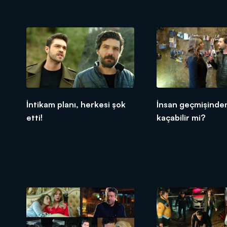
İntikam planı, herkesi şok
İnsan geçmişinde
etti!
kaçabilir mi?