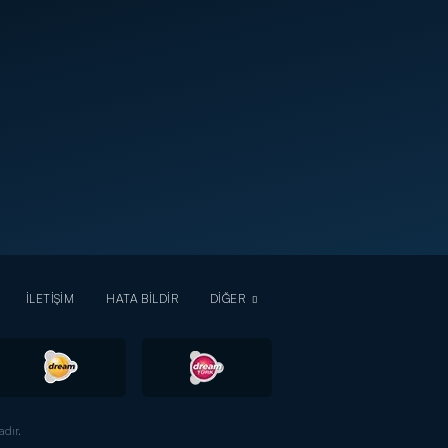
İLETİŞİM
HATA BİLDİR
DİĞER
dır.