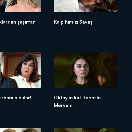
klardan şaşırtan
Kalp hırsızı Savaş!
rbanı oldular!
Oktay'ın katili sensin
Meryem!