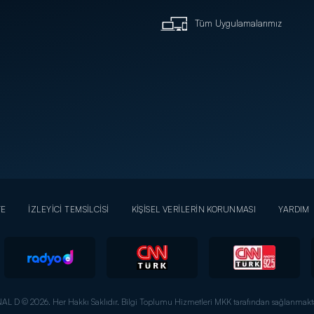
Tüm Uygulamalarımız
YE
İZLEYİCİ TEMSİLCİSİ
KİŞİSEL VERİLERİN KORUNMASI
YARDIM
AL D © 2026. Her Hakkı Saklıdır.
Bilgi Toplumu Hizmetleri MKK tarafından sağlanmakta