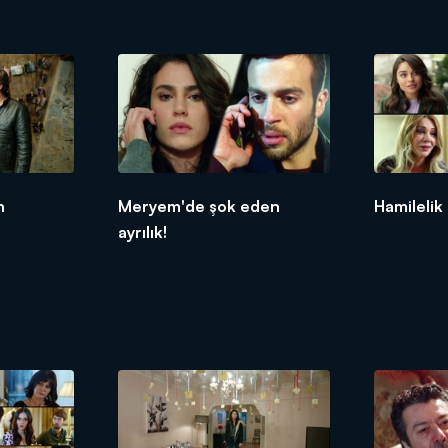
n
Meryem'de şok eden
Hamilelik 
ayrılık!