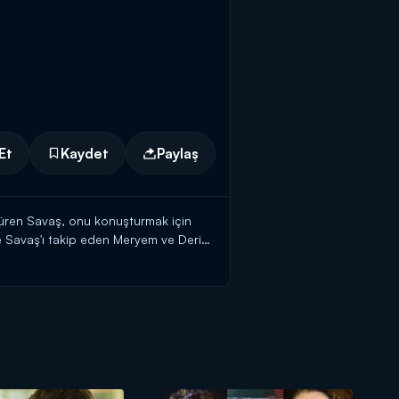
Et
Kaydet
Paylaş
ötüren Savaş, onu konuşturmak için
e Savaş'ı takip eden Meryem ve Derin
Güçlü Savaş'ı ikna etmeye çalışır.