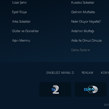
Uzak Şehir
Kuralsız Sokaklar
Eşref Rüya
Gelinim Mutfakta
Arka Sokaklar
Neler Oluyor Hayatta?
Güller ve Günahlar
Arda'nın Mutfağı
Aşk-ı Memnu
Arda ile Omuz Omuza
Daha Fazla
ENGELSİZ KANAL D
REKLAM
KÜN
KAN