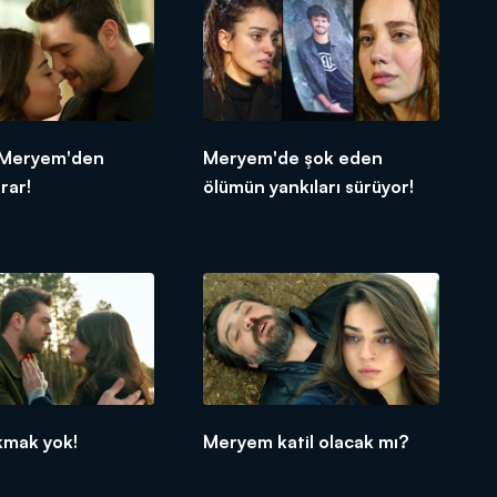
e Meryem'den
Meryem'de şok eden
rar!
ölümün yankıları sürüyor!
kmak yok!
Meryem katil olacak mı?