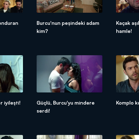
donduran
Burcu'nun peşindeki adam
Kaçak aşı
kim?
hamle!
iyileşti!
Güçlü, Burcu'yu mindere
Komplo ku
serdi!