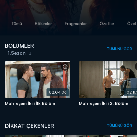
Tümü
Bölümler
Fragmanlar
Özetler
Özel 
BÖLÜMLER
TÜMÜNÜ GÖR
1.Sezon
02:04:06
02:11:
Muhteşem İkili İlk Bölüm
Muhteşem İkili 2. Bölüm
DİKKAT ÇEKENLER
TÜMÜNÜ GÖR