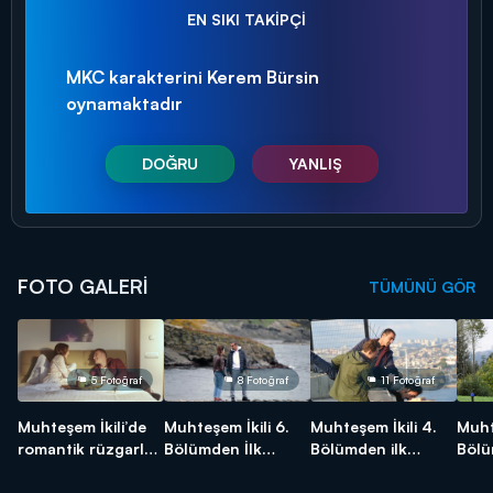
EN SIKI TAKİPÇİ
MKC karakterini Kerem Bürsin
oynamaktadır
DOĞRU
YANLIŞ
FOTO GALERİ
TÜMÜNÜ GÖR
5 Fotoğraf
8 Fotoğraf
11 Fotoğraf
Muhteşem İkili’de
Muhteşem İkili 6.
Muhteşem İkili 4.
Muht
romantik rüzgarlar
Bölümden İlk
Bölümden ilk
Bölü
esiyor!
Kareler!
kareler!