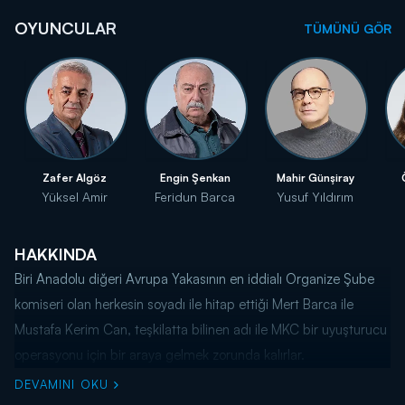
OYUNCULAR
TÜMÜNÜ GÖR
Zafer Algöz
Engin Şenkan
Mahir Günşiray
Yüksel Amir
Feridun Barca
Yusuf Yıldırım
HAKKINDA
Biri Anadolu diğeri Avrupa Yakasının en iddialı Organize Şube
komiseri olan herkesin soyadı ile hitap ettiği Mert Barca ile
Mustafa Kerim Can, teşkilatta bilinen adı ile MKC bir uyuşturucu
operasyonu için bir araya gelmek zorunda kalırlar.
DEVAMINI OKU