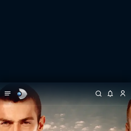
Arama
muhteşem ikili
ARAMA SONUÇLARI
DİĞER SONUÇLAR