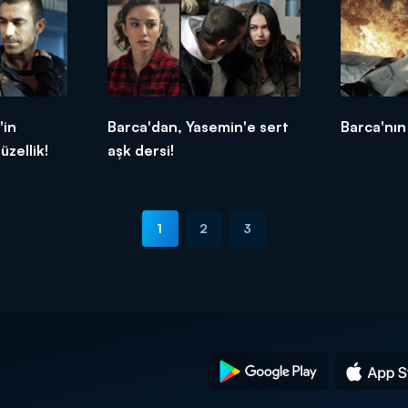
'in
Barca'dan, Yasemin'e sert
Barca'nın
üzellik!
aşk dersi!
1
2
3