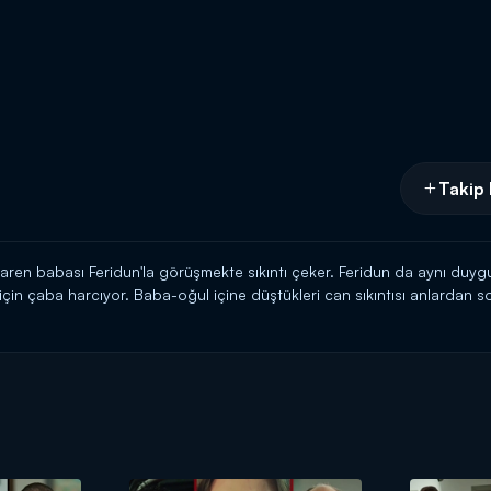
Takip 
aren babası Feridun'la görüşmekte sıkıntı çeker. Feridun da aynı duy
in çaba harcıyor. Baba-oğul içine düştükleri can sıkıntısı anlardan so
oya çıkarıyorlar..