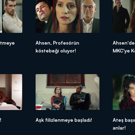
letmeye
Ahsen, Profesörün
Ahsen'de
köstebeği oluyor!
MKC'ye K
!
Aşk filizlenmeye başladı!
Ateş baş
anlar!