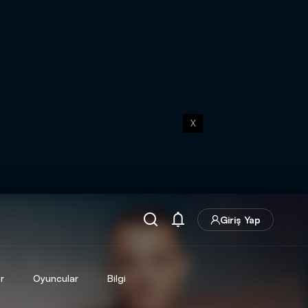
X
Giriş Yap
r
Oyuncular
Bilgi