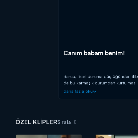
Canım babam benim!
Barca, firari duruma düştüğünden itib
de bu karmaşık durumdan kurtulması iç
geçiriyorlar. Bu anların tadının doya d
daha fazla oku
ÖZEL KLİPLER
Sırala