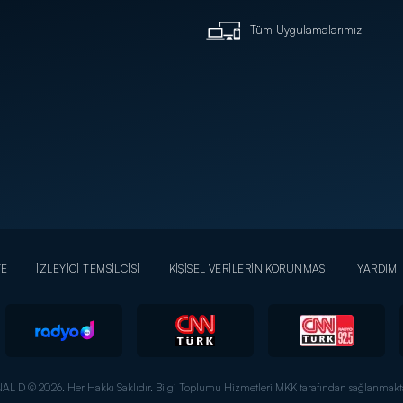
Tüm Uygulamalarımız
YE
İZLEYİCİ TEMSİLCİSİ
KİŞİSEL VERİLERİN KORUNMASI
YARDIM
AL D © 2026. Her Hakkı Saklıdır.
Bilgi Toplumu Hizmetleri MKK tarafından sağlanmakta