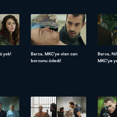
ü yok!
Barca, MKC'ye olan can
Barca, Ni
borcunu ödedi!
MKC'ye ya