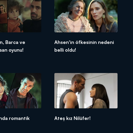
n, Barca ve
Ahsen'in öfkesinin nedeni
aan oyunu!
belli oldu!
ında romantik
Ateş kız Nilüfer!