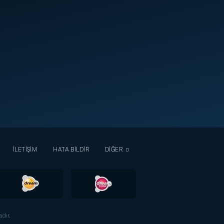
İLETİŞİM
HATA BİLDİR
DİĞER
dır.