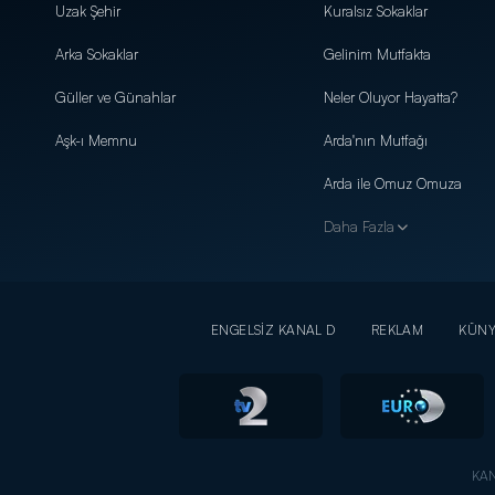
Uzak Şehir
Kuralsız Sokaklar
Arka Sokaklar
Gelinim Mutfakta
Güller ve Günahlar
Neler Oluyor Hayatta?
Aşk-ı Memnu
Arda'nın Mutfağı
Arda ile Omuz Omuza
Daha Fazla
ENGELSİZ KANAL D
REKLAM
KÜN
KAN