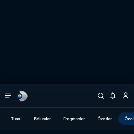
Arama
muhteşem ikili
ARAMA SONUÇLARI
Tümü
Bölümler
Fragmanlar
Özetler
Özel
DİĞER SONUÇLAR