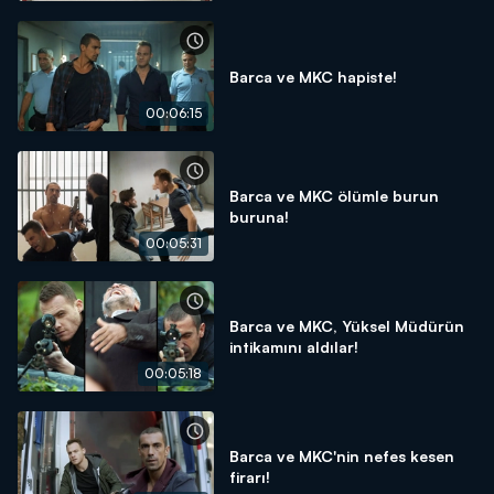
Barca ve MKC hapiste!
00:06:15
Barca ve MKC ölümle burun
buruna!
00:05:31
Barca ve MKC, Yüksel Müdürün
intikamını aldılar!
00:05:18
Barca ve MKC'nin nefes kesen
firarı!