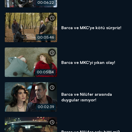
00:06:22
Barca ve MKC'ye kötü sürpriz!
00:05:46
Barca ve MKC'yi yıkan olay!
00:05:04
Barca ve Nilüfer arasında
duygular ısınıyor!
00:02:39
Barca ve Nilüfer aşkı bitti mi?