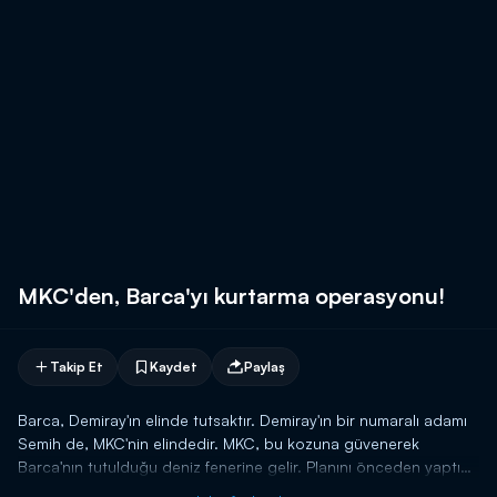
MKC'den, Barca'yı kurtarma operasyonu!
Takip Et
Kaydet
Paylaş
Barca, Demiray'ın elinde tutsaktır. Demiray'ın bir numaralı adamı
Semih de, MKC'nin elindedir. MKC, bu kozuna güvenerek
Barca'nın tutulduğu deniz fenerine gelir. Planını önceden yaptığı
için rahattır. Demiray onları, Semih'in yerini söylememesi üzerine