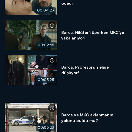
ödedi!
00:04:23
Barca, Nilüfer'i öperken MKC'ye
yakalanıyor!
00:02:55
Barca, Profesörün eline
düşüyor!
00:05:25
Barca ve MKC aklanmanın
yolunu buldu mu?
00:05:23