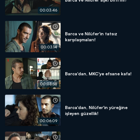
00:03:46
Barca ve Nilüfer'in tatsız
karşılaşmaları!
00:03:14
Barca'dan, MKC'ye efsane kafa!
00:03:58
Barca'dan, Nilüfer'in yüreğine
işleyen güzellik!
00:06:09