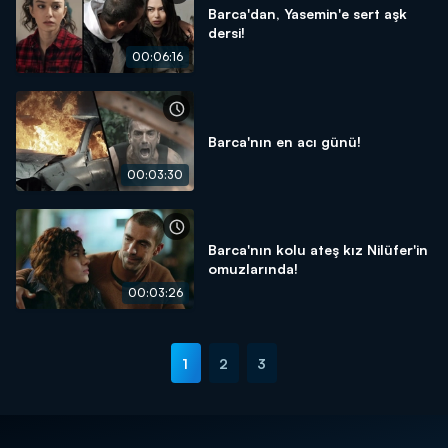
Barca'dan, Yasemin'e sert aşk
dersi!
00:06:16
Barca'nın en acı günü!
00:03:30
Barca'nın kolu ateş kız Nilüfer'in
omuzlarında!
00:03:26
1
2
3