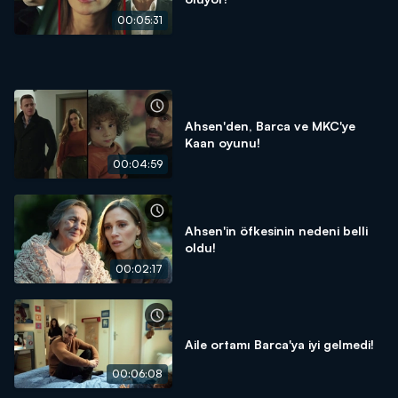
00:05:31
Ahsen'den, Barca ve MKC'ye
Kaan oyunu!
00:04:59
Ahsen'in öfkesinin nedeni belli
oldu!
00:02:17
Aile ortamı Barca'ya iyi gelmedi!
00:06:08