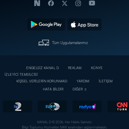
Tüm Uygulamalarımız
ENGELSİZ KANAL D
REKLAM
KÜNYE
İZLEYİCİ TEMSİLCİSİ
KİŞİSEL VERİLERİN KORUNMASI
YARDIM
İLETİŞİM
HATA BİLDİR
DİĞER
KANAL D © 2026. Her Hakkı Saklıdır.
Bilgi Toplumu Hizmetleri MKK tarafından sağlanmaktadır.