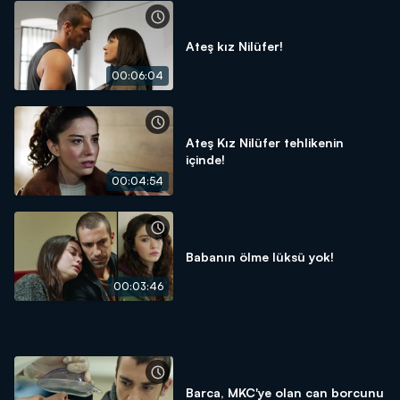
Ateş kız Nilüfer!
00:06:04
Ateş Kız Nilüfer tehlikenin
içinde!
00:04:54
Babanın ölme lüksü yok!
00:03:46
Barca, MKC'ye olan can borcunu