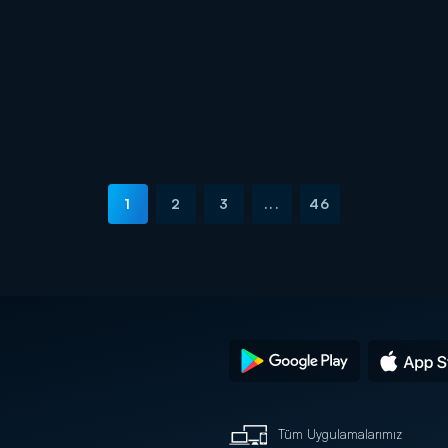
1
2
3
...
46
Tüm Uygulamalarımız