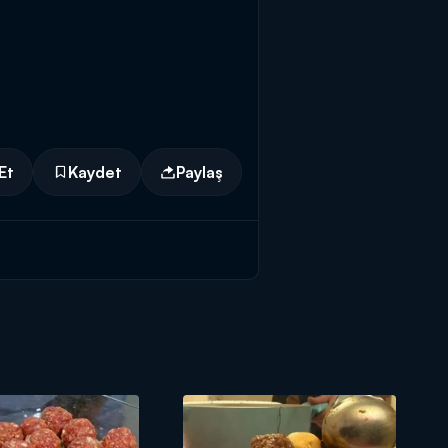
Et
Kaydet
Paylaş