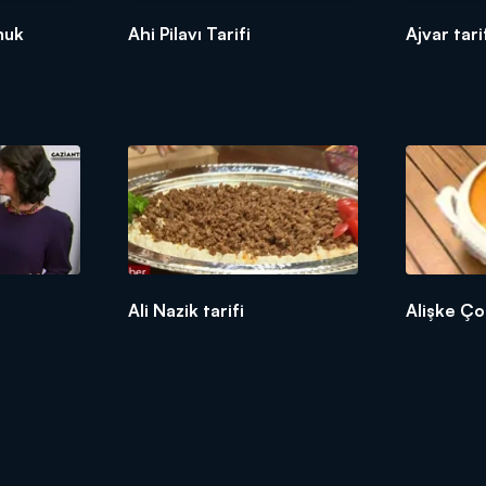
muk
Ahi Pilavı Tarifi
Ajvar tari
Ali Nazik tarifi
Alişke Çor