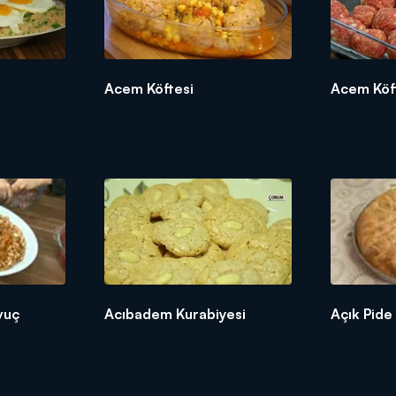
Acem Köftesi
Acem Köft
vuç
Acıbadem Kurabiyesi
Açık Pide 