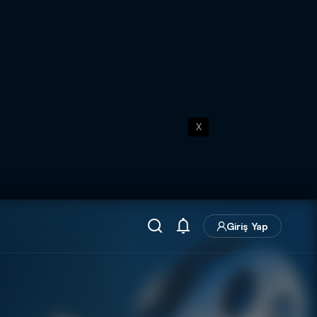
X
Giriş Yap