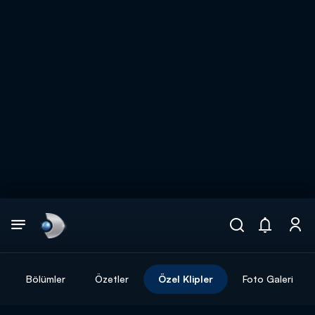
Arama
muhteşem ikili
ARAMA SONUÇLARI
Bölümler
Özetler
Özel Klipler
Foto Galeri
DİĞER SONUÇLAR