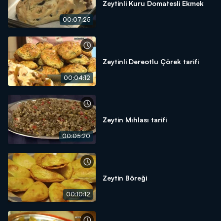
Zeytinli Kuru Domatesli Ekmek
00:07:25
Zeytinli Dereotlu Çörek tarifi
00:04:12
Zeytin Mıhlası tarifi
00:05:20
Zeytin Böreği
00:10:12