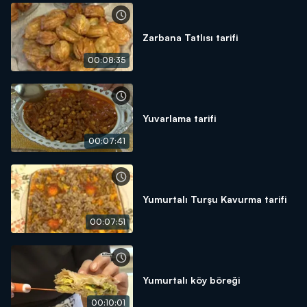
Zarbana Tatlısı tarifi
00:08:35
Yuvarlama tarifi
00:07:41
Yumurtalı Turşu Kavurma tarifi
00:07:51
Yumurtalı köy böreği
00:10:01