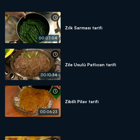
Zılk Sarması tarifi
00:07:04
Zile Usulü Patlıcan tarifi
00:10:34
Zibilli Pilav tarifi
00:06:23