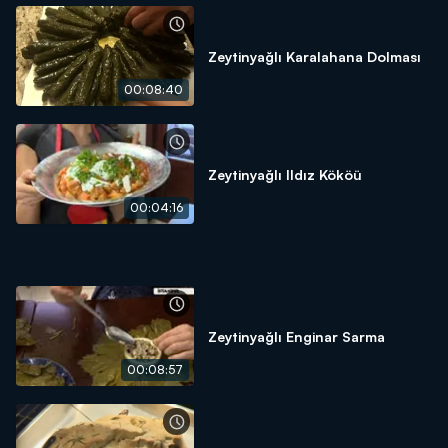
Zeytinyağlı Karalahana Dolması
00:08:40
Zeytinyağlı Ildız Kököü
00:04:16
Zeytinyağlı Enginar Sarma
00:08:57