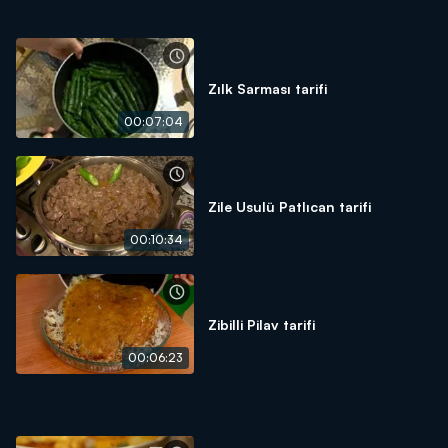
Zılk Sarması tarifi
00:07:04
Zile Usulü Patlıcan tarifi
00:10:34
Zibilli Pilav tarifi
00:06:23