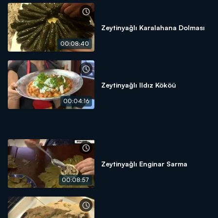
Zeytinyağlı Karalahana Dolması
00:08:40
Zeytinyağlı Ildız Kököü
00:04:16
Zeytinyağlı Enginar Sarma
00:08:57