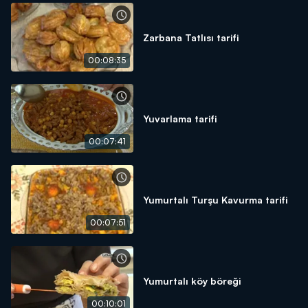
Zarbana Tatlısı tarifi
00:08:35
Yuvarlama tarifi
00:07:41
Yumurtalı Turşu Kavurma tarifi
00:07:51
Yumurtalı köy böreği
00:10:01