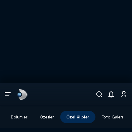
Arama
muhteşem ikili
ARAMA SONUÇLARI
Bölümler
Özetler
Özel Klipler
Foto Galeri
DİĞER SONUÇLAR