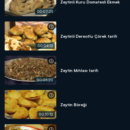
Zeytinli Kuru Domatesli Ekmek
00:07:25
Zeytinli Dereotlu Çörek tarifi
00:04:12
Zeytin Mıhlası tarifi
00:05:20
Zeytin Böreği
00:10:12