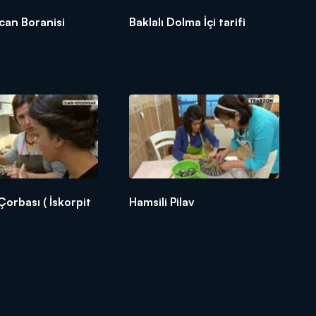
ican Boranisi
Baklalı Dolma İçi tarifi
Çorbası ( İskorpit
Hamsili Pilav