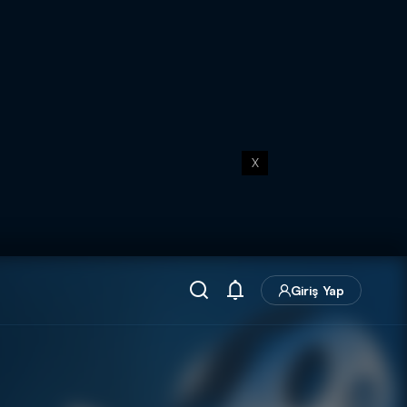
X
Giriş Yap