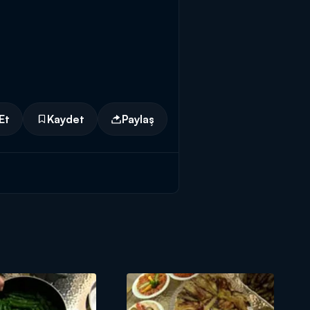
Et
Kaydet
Paylaş