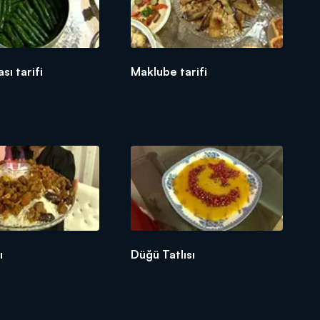
sı tarifi
Maklube tarifi
ı
Düğü Tatlısı