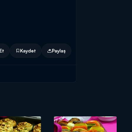
Et
Kaydet
Paylaş