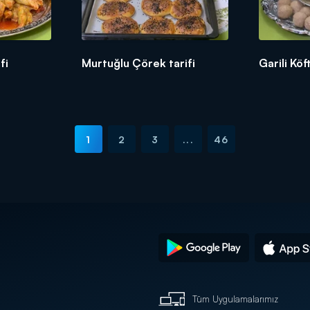
fi
Murtuğlu Çörek tarifi
Garili Köf
1
2
3
...
46
Tüm Uygulamalarımız