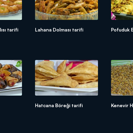
sı tarifi
Lahana Dolması tarifi
Pofuduk B
Hatcana Böreği tarifi
Kenevir He