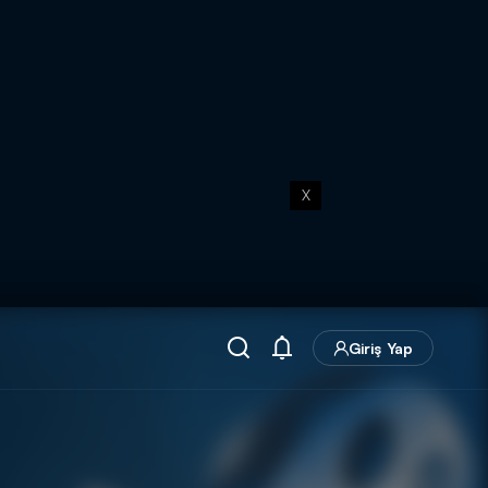
X
Giriş Yap