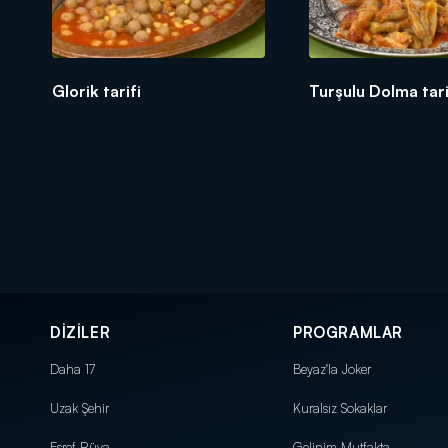
Glorik tarifi
Turşulu Dolma tari
DİZİLER
PROGRAMLAR
Daha 17
Beyaz'la Joker
Uzak Şehir
Kuralsız Sokaklar
Eşref Rüya
Gelinim Mutfakta