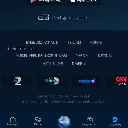
Tüm Uygulamalarımız
ENGELSİZ KANAL D
REKLAM
KÜNYE
İZLEYİCİ TEMSİLCİSİ
KİŞİSEL VERİLERİN KORUNMASI
YARDIM
İLETİŞİM
HATA BİLDİR
DİĞER
KANAL D © 2026. Her Hakkı Saklıdır.
Bilgi Toplumu Hizmetleri MKK tarafından sağlanmaktadır.
CANLI
Anasayfa
Diziler
Programlar
D-Shorts