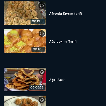
Afyonlu Kıvrım tarifi
00:10:51
Ağa Lokma Tarifi
00:12:11
Ağzı Açık
00:06:32