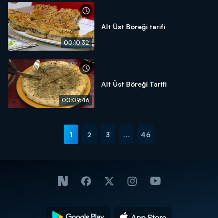
Alt Üst Böreği tarifi
00:10:32
Alt Üst Böreği Tarifi
00:09:46
1
2
3
...
46