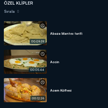
ÖZEL KLİPLER
Sırala
Abaza Mantısı tarifi
00:09:39
Accin
00:05:44
Acem Köftesi
00:12:26