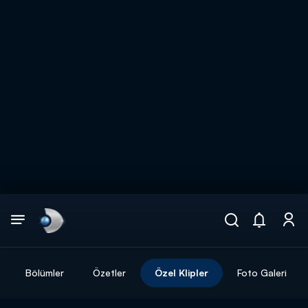
Arama
muhteşem ikili
ARAMA SONUÇLARI
Bölümler
Özetler
Özel Klipler
Foto Galeri
DİĞER SONUÇLAR