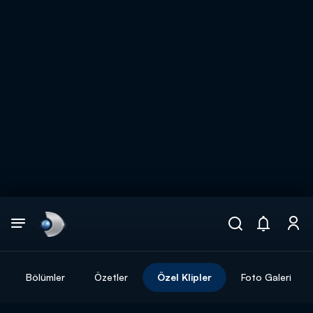
Arama
muhteşem ikili
ARAMA SONUÇLARI
Bölümler
Özetler
Özel Klipler
Foto Galeri
DİĞER SONUÇLAR