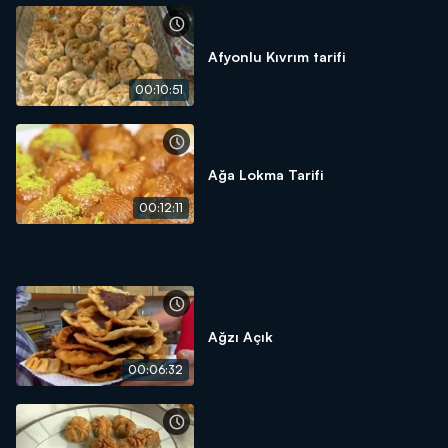
Afyonlu Kıvrım tarifi
00:10:51
Ağa Lokma Tarifi
00:12:11
Ağzı Açık
00:06:32