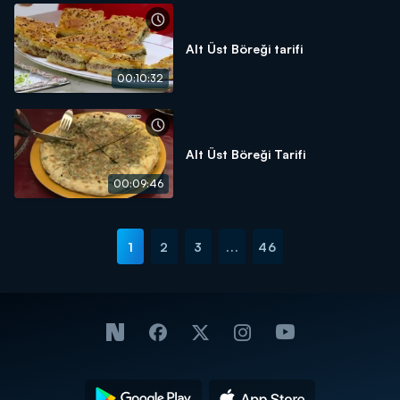
Alt Üst Böreği tarifi
00:10:32
Alt Üst Böreği Tarifi
00:09:46
1
2
3
...
46