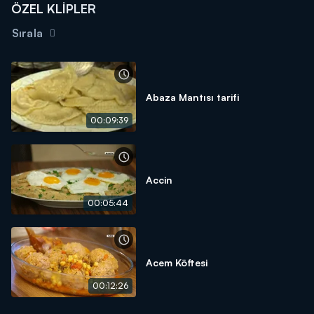
ÖZEL KLİPLER
Sırala
Abaza Mantısı tarifi
00:09:39
Accin
00:05:44
Acem Köftesi
00:12:26