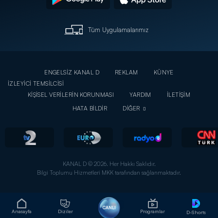
Tüm Uygulamalarımız
ENGELSİZ KANAL D
REKLAM
KÜNYE
İZLEYİCİ TEMSİLCİSİ
KİŞİSEL VERİLERİN KORUNMASI
YARDIM
İLETİŞİM
HATA BİLDİR
DİĞER
KANAL D © 2026. Her Hakkı Saklıdır.
Bilgi Toplumu Hizmetleri MKK tarafından sağlanmaktadır.
CANLI
Anasayfa
Diziler
Programlar
D-Shorts