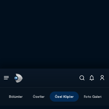
Arama
muhteşem ikili
ARAMA SONUÇLARI
Bölümler
Özetler
Özel Klipler
Foto Galeri
DİĞER SONUÇLAR