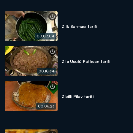
Zılk Sarması tarifi
00:07:04
Zile Usulü Patlıcan tarifi
00:10:34
Zibilli Pilav tarifi
00:06:23