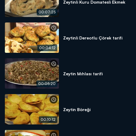
Zeytinli Kuru Domatesli Ekmek
00:07:25
Zeytinli Dereotlu Çörek tarifi
00:04:12
Zeytin Mıhlası tarifi
00:05:20
Zeytin Böreği
00:10:12