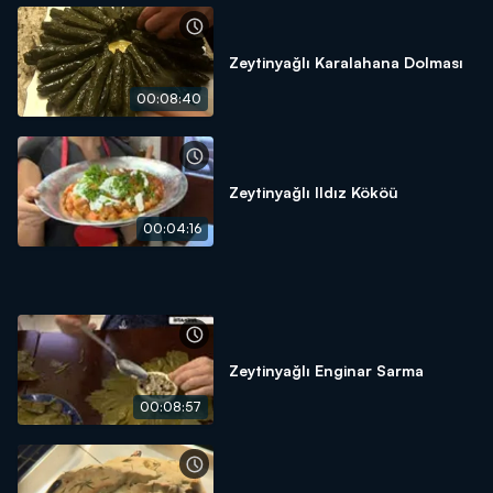
Zeytinyağlı Karalahana Dolması
00:08:40
Zeytinyağlı Ildız Kököü
00:04:16
Zeytinyağlı Enginar Sarma
00:08:57