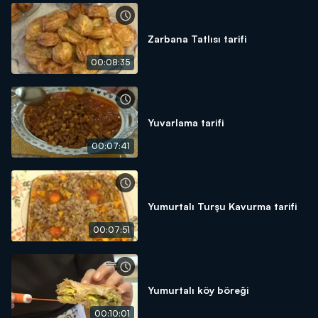
Zarbana Tatlısı tarifi
00:08:35
Yuvarlama tarifi
00:07:41
Yumurtalı Turşu Kavurma tarifi
00:07:51
Yumurtalı köy böreği
00:10:01