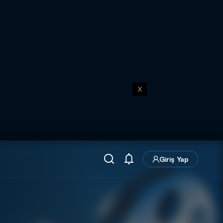
X
Giriş Yap