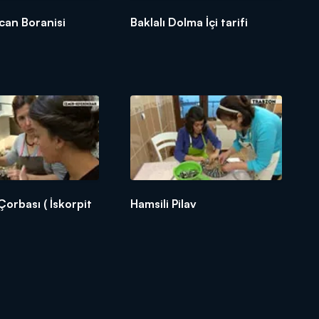
ican Boranisi
Baklalı Dolma İçi tarifi
Çorbası ( İskorpit
Hamsili Pilav