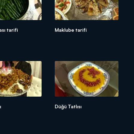
sı tarifi
Maklube tarifi
ı
Düğü Tatlısı