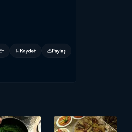
Et
Kaydet
Paylaş