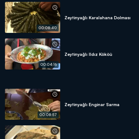
Zeytinyağlı Karalahana Dolması
00:08:40
Zeytinyağlı Ildız Kököü
00:04:16
Zeytinyağlı Enginar Sarma
00:08:57