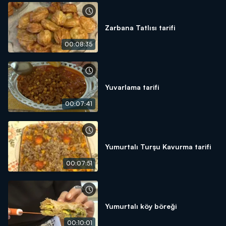
Zarbana Tatlısı tarifi
00:08:35
Yuvarlama tarifi
00:07:41
Yumurtalı Turşu Kavurma tarifi
00:07:51
Yumurtalı köy böreği
00:10:01