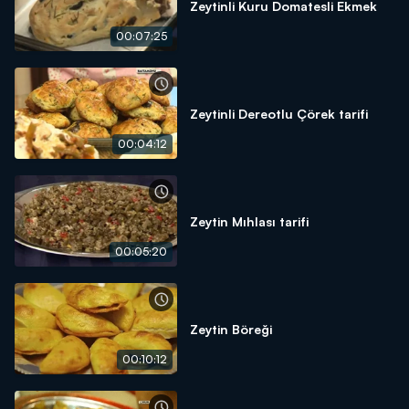
Zeytinli Kuru Domatesli Ekmek
00:07:25
Zeytinli Dereotlu Çörek tarifi
00:04:12
Zeytin Mıhlası tarifi
00:05:20
Zeytin Böreği
00:10:12