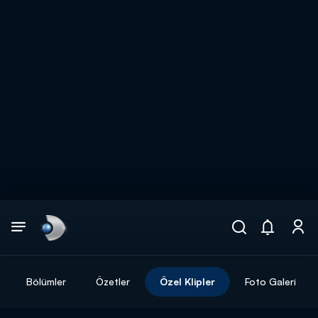
Arama
muhteşem ikili
ARAMA SONUÇLARI
Bölümler
Özetler
Özel Klipler
Foto Galeri
DİĞER SONUÇLAR