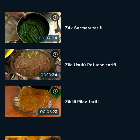
Zılk Sarması tarifi
00:07:04
Zile Usulü Patlıcan tarifi
00:10:34
Zibilli Pilav tarifi
00:06:23