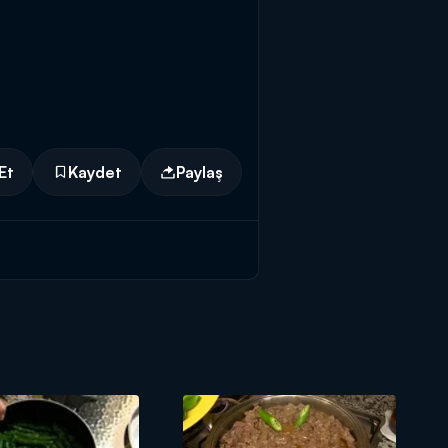
Et
Kaydet
Paylaş