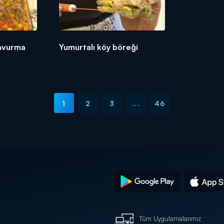
Kavurma
Yumurtalı köy böreği
1
2
3
...
46
Tüm Uygulamalarımız