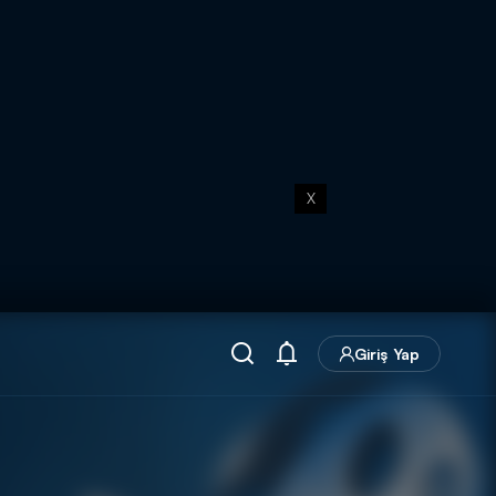
X
Giriş Yap