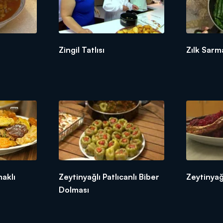
Zingil Tatlısı
Zılk Sarma
aklı
Zeytinyağlı Patlıcanlı Biber
Zeytinyağl
Dolması