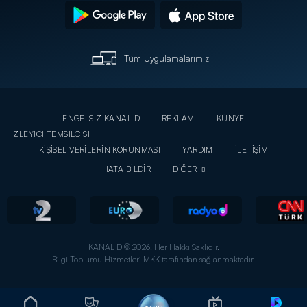
Tüm Uygulamalarımız
ENGELSİZ KANAL D
REKLAM
KÜNYE
İZLEYİCİ TEMSİLCİSİ
KİŞİSEL VERİLERİN KORUNMASI
YARDIM
İLETİŞİM
HATA BİLDİR
DİĞER
KANAL D © 2026. Her Hakkı Saklıdır.
Bilgi Toplumu Hizmetleri MKK tarafından sağlanmaktadır.