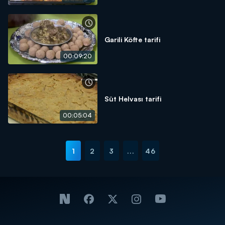
Garili Köfte tarifi
00:09:20
Süt Helvası tarifi
00:05:04
1
2
3
...
46