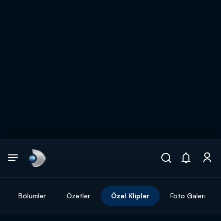
Arama
muhteşem ikili
ARAMA SONUÇLARI
Bölümler
Özetler
Özel Klipler
Foto Galeri
DİĞER SONUÇLAR