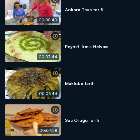
Ankara Tava tarifi
00:08:40
Peynirli İrmik Helvası
00:07:44
Maklube tarifi
00:05:44
Sac Oruğu tarifi
00:07:28