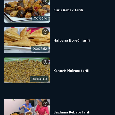
Kuru Kabak tarifi
00:06:16
Hatcana Böreği tarifi
00:07:52
Kenevir Helvası tarifi
00:04:40
Bazlama Kebabı tarifi