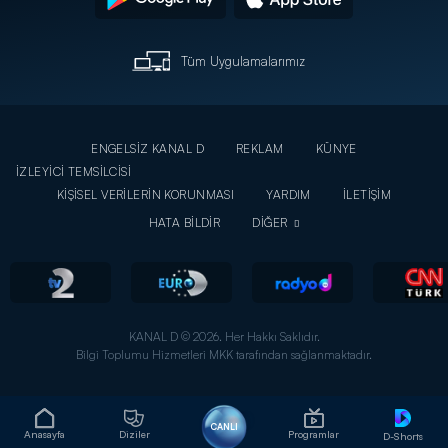
Tüm Uygulamalarımız
ENGELSİZ KANAL D
REKLAM
KÜNYE
İZLEYİCİ TEMSİLCİSİ
KİŞİSEL VERİLERİN KORUNMASI
YARDIM
İLETİŞİM
HATA BİLDİR
DİĞER
KANAL D © 2026. Her Hakkı Saklıdır.
Bilgi Toplumu Hizmetleri MKK tarafından sağlanmaktadır.
CANLI
Anasayfa
Diziler
Programlar
D-Shorts