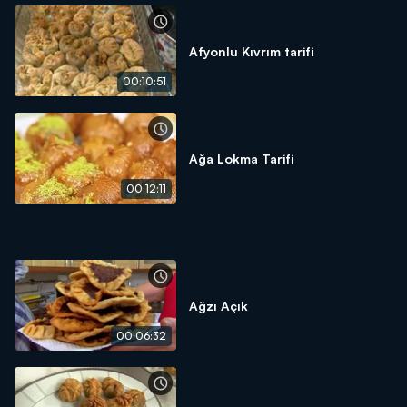
Afyonlu Kıvrım tarifi
00:10:51
Ağa Lokma Tarifi
00:12:11
Ağzı Açık
00:06:32