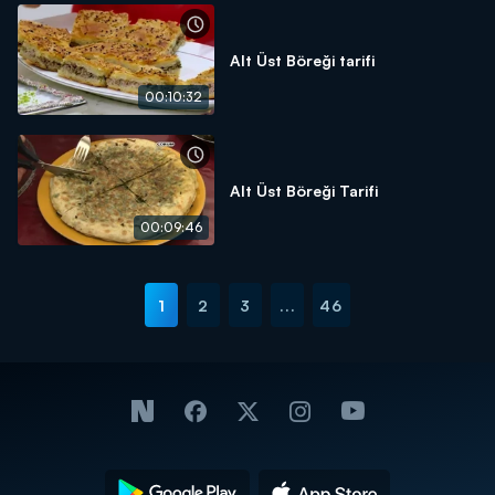
Alt Üst Böreği tarifi
00:10:32
Alt Üst Böreği Tarifi
00:09:46
1
2
3
...
46