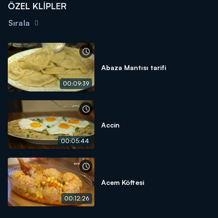
ÖZEL KLİPLER
Sırala
Abaza Mantısı tarifi
00:09:39
Accin
00:05:44
Acem Köftesi
00:12:26