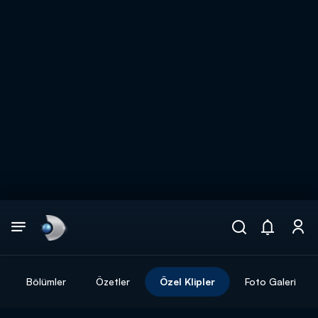
Arama
muhteşem ikili
ARAMA SONUÇLARI
Bölümler
Özetler
Özel Klipler
Foto Galeri
DİĞER SONUÇLAR