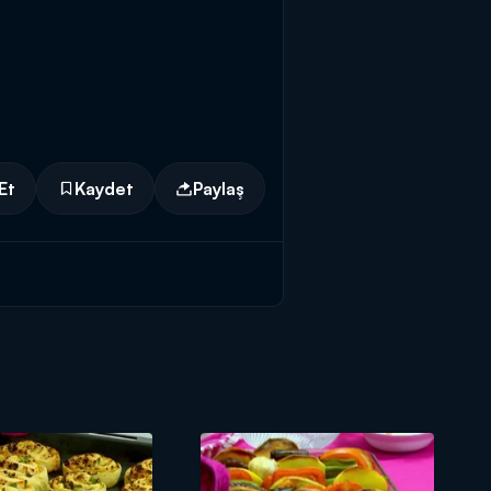
Et
Kaydet
Paylaş