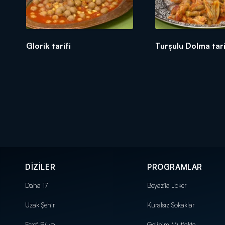
Glorik tarifi
Turşulu Dolma tari
DİZİLER
PROGRAMLAR
Daha 17
Beyaz'la Joker
Uzak Şehir
Kuralsız Sokaklar
Eşref Rüya
Gelinim Mutfakta