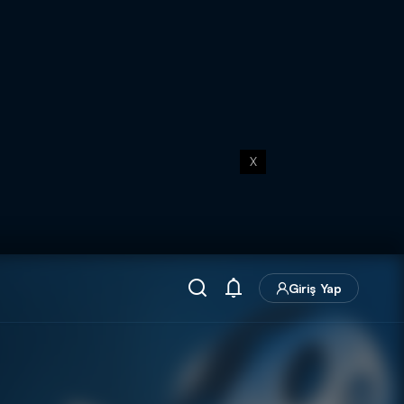
X
Giriş Yap