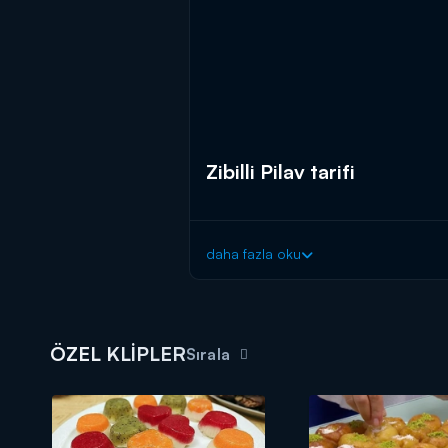
Zibilli Pilav tarifi
daha fazla oku
ÖZEL KLİPLER
Sırala