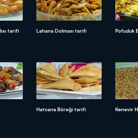
sı tarifi
Lahana Dolması tarifi
Pofuduk B
Hatcana Böreği tarifi
Kenevir He