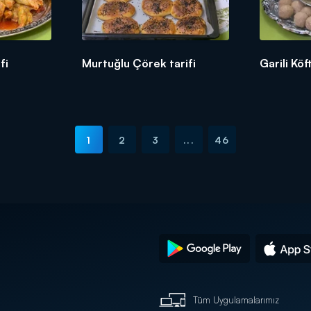
fi
Murtuğlu Çörek tarifi
Garili Köf
1
2
3
...
46
Tüm Uygulamalarımız