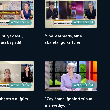
YENİ BÖLÜM
YENİ BÖLÜM
ünü yaklaştı,
Yine Marmaris, yine
aşı başladı!
skandal görüntüler
YENİ BÖLÜM
YENİ BÖLÜM
 vahşette düğüm
"Zayıflama iğneleri vücudu
mahvediyor!"