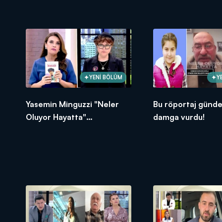
sert çıkış!
açıklamalar!
YENİ BÖLÜM
Y
Yasemin Minguzzi "Neler
Bu röportaj günd
Oluyor Hayatta"
damga vurdu!
stüdyosundaydı!