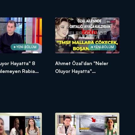
YENİ BÖLÜM
YENİ BÖLÜM
uyor Hayatta" 8
Ahmet Özal'dan "Neler
zülemeyen Rabia
Oluyor Hayatta"
sını açtı
programına çarpıcı
açıklamalar