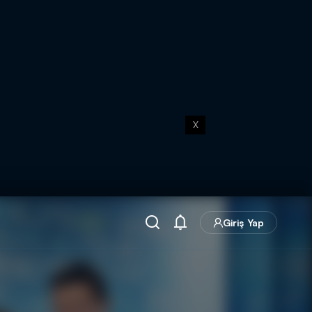
X
Giriş Yap