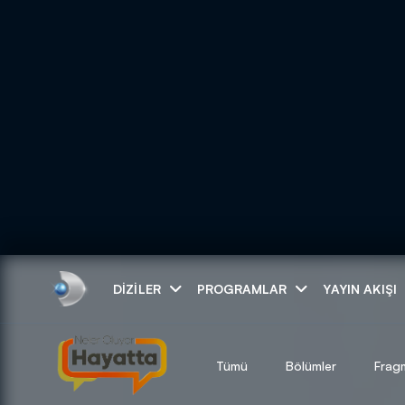
Arama
DIZILER
PROGRAMLAR
YAYIN AKIŞI
ARAMA SONUÇLAR
Tümü
Bölümler
Frag