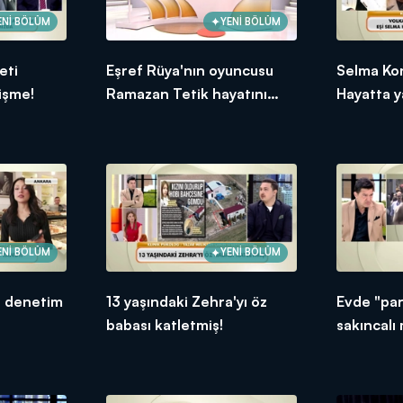
ENİ BÖLÜM
YENİ BÖLÜM
eti
Eşref Rüya'nın oyuncusu
Selma Ko
işme!
Ramazan Tetik hayatını
Hayatta ya
kaybetti
ENİ BÖLÜM
YENİ BÖLÜM
e denetim
13 yaşındaki Zehra'yı öz
Evde "pa
babası katletmiş!
sakıncalı