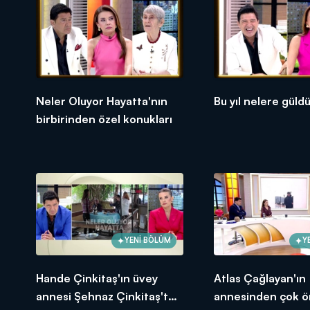
Neler Oluyor Hayatta'nın
Bu yıl nelere güld
birbirinden özel konukları
YENİ BÖLÜM
Y
Hande Çinkitaş'ın üvey
Atlas Çağlayan'ın
annesi Şehnaz Çinkitaş'tan
annesinden çok ö