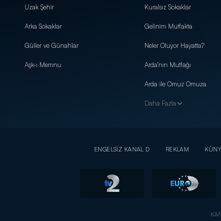
Uzak Şehir
Kuralsız Sokaklar
Arka Sokaklar
Gelinim Mutfakta
Güller ve Günahlar
Neler Oluyor Hayatta?
Aşk-ı Memnu
Arda'nın Mutfağı
Arda ile Omuz Omuza
Daha Fazla
ENGELSİZ KANAL D
REKLAM
KÜN
KAN