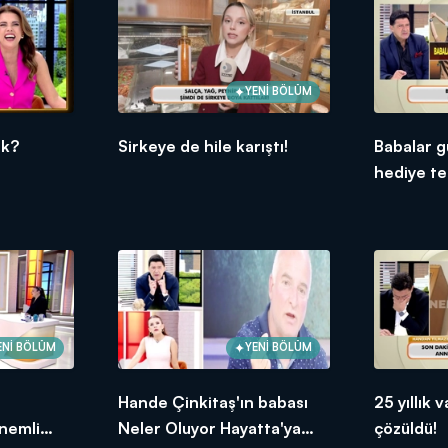
YENİ BÖLÜM
ük?
Sirkeye de hile karıştı!
Babalar g
hediye tel
ENİ BÖLÜM
YENİ BÖLÜM
Hande Çinkitaş'ın babası
25 yıllık
nemli
Neler Oluyor Hayatta'ya
çözüldü!