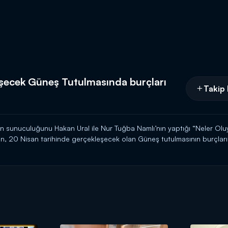
şecek Güneş Tutulmasında burçları
Takip 
nan sunuculuğunu Hakan Ural ile Nur Tuğba Namlı’nın yaptığı “Neler Olu
n, 20 Nisan tarihinde gerçekleşecek olan Güneş tutulmasının burçları 
amak ve cesur olmak için çok doğru bir zaman" olacağını belirterek nele
a önemli açıklamalarda bulundu. İşte detaylar!
ün canlı yayınla 09.00'da Kanal D'de!