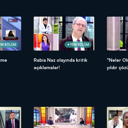
bağlandı!
ENİ BÖLÜM
YENİ BÖLÜM
eme
Rabia Naz olayında kritik
"Neler Ol
açıklamalar!
yıldır çö
Naz dosya