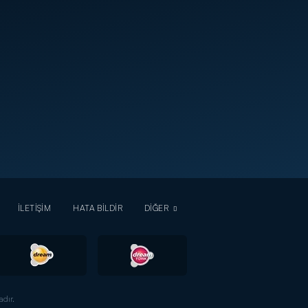
İLETİŞİM
HATA BİLDİR
DİĞER
dır.