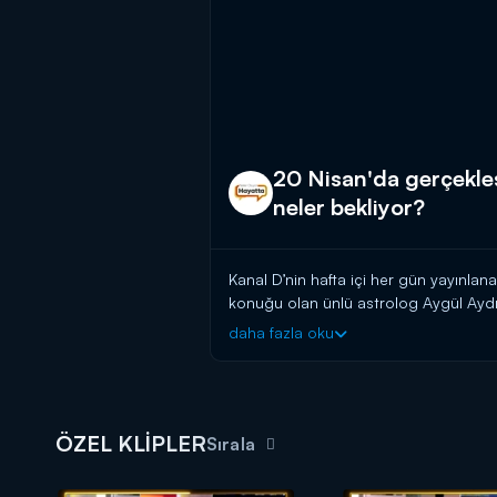
20 Nisan'da gerçekle
neler bekliyor?
Kanal D’nin hafta içi her gün yayınla
konuğu olan ünlü astrolog Aygül Aydı
bilgiler anlattı. Aydın, "Yeniden başl
daha fazla oku
burçların nasıl etkileneceği konusund
Neler Oluyor Hayatta? hafta içi her g
ÖZEL KLİPLER
Sırala