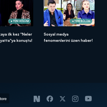
YENİ BÖLÜM
YENİ BÖLÜM
aya ilk kez "Neler
Sosyal medya
yatta"ya konuştu!
fenomenlerini üzen haber!