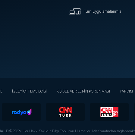
Tüm Uygulamalarımız
YE
İZLEYİCİ TEMSİLCİSİ
KİŞİSEL VERİLERİN KORUNMASI
YARDIM
AL D © 2026. Her Hakkı Saklıdır.
Bilgi Toplumu Hizmetleri MKK tarafından sağlanmakta