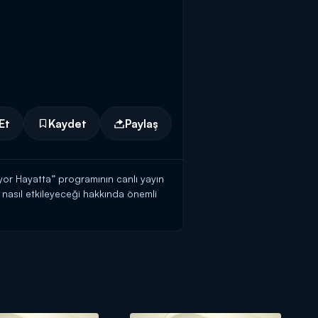
Et
Kaydet
Paylaş
yor Hayatta” programının canlı yayın
nasıl etkileyeceği hakkında önemli
re dikkat edilmesi gerektiğini ve hangi