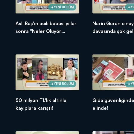
YENİ BÖLÜM
Y
Aslı Baş'ın acılı babası yıllar
Narin Güran cinay
sonra "Neler Oluyor
davasında şok gel
Hayatta"ya konuştu
YENİ BÖLÜM
Y
50 milyon TL'lik altınla
Gıda güvenliğind
kayıplara karıştı!
elinde!