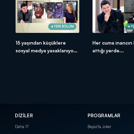
YENİ BÖLÜM
Y
15 yaşından küçüklere
Her cuma inancın 
sosyal medya yasaklanıyor
attığı yerde...
mu?
DİZİLER
PROGRAMLAR
Daha 17
Beyaz'la Joker