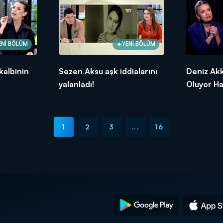
ENİ BÖLÜM
YENİ BÖLÜM
kalbinin
Sezen Aksu aşk iddialarını
Deniz Akk
yalanladı!
Oluyor Ha
1
2
3
...
16