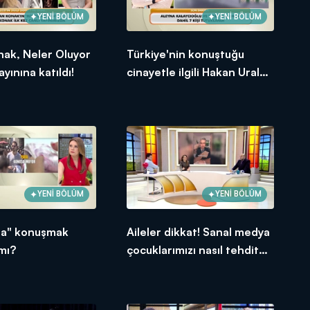
YENİ BÖLÜM
YENİ BÖLÜM
nak, Neler Oluyor
Türkiye'nin konuştuğu
yınına katıldı!
cinayetle ilgili Hakan Ural
sessizliğini bozdu!
YENİ BÖLÜM
YENİ BÖLÜM
ra" konuşmak
Aileler dikkat! Sanal medya
 mı?
çocuklarımızı nasıl tehdit
ediyor?