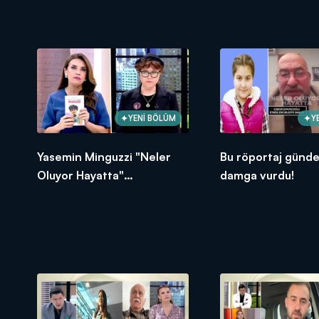
sert çıkış!
açıklamalar!
YENİ BÖLÜM
Y
Yasemin Minguzzi "Neler
Bu röportaj günd
Oluyor Hayatta"
damga vurdu!
stüdyosundaydı!