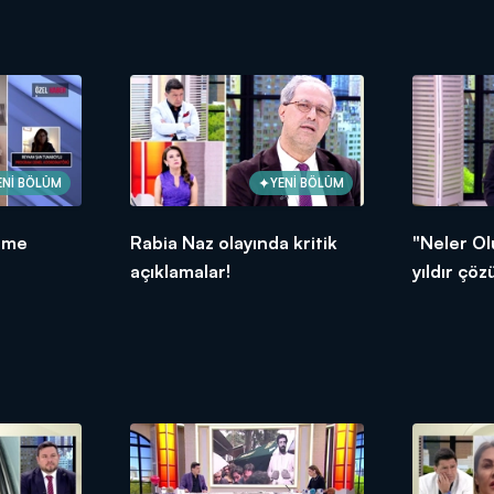
bağlandı!
ENİ BÖLÜM
YENİ BÖLÜM
eme
Rabia Naz olayında kritik
"Neler Ol
açıklamalar!
yıldır çö
Naz dosya