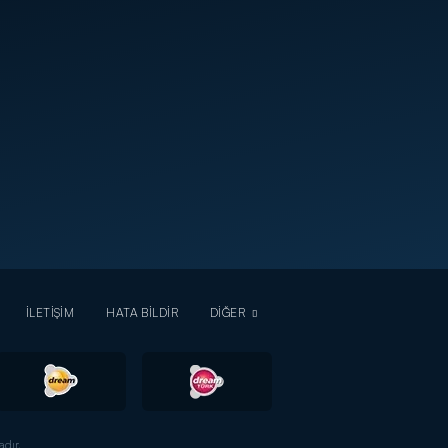
İLETİŞİM
HATA BİLDİR
DİĞER
dır.