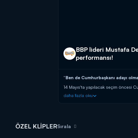
BBP lideri Mustafa Des
performansı!
“Ben de Cumhurbaşkanı adayı olm
14 Mayıs'ta yapılacak seçim öncesi Cum
açıklamalarda bulundu. Millet İttifakı’
daha fazla oku
milliyetçi diyen kişiler böyle bir ol
seçim olmadığını söyleyen Destici, v
de “bu ülkenin, Cumhurbaşkanı Erdoğan
BBP lideri, parmaklarındaki yüzüklerin 
ÖZEL KLİPLER
Sırala
Karadeniz’ şarkısını söyleyen Mustafa