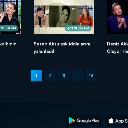
ENİ BÖLÜM
YENİ BÖLÜM
kalbinin
Sezen Aksu aşk iddialarını
Deniz Akk
yalanladı!
Oluyor Ha
1
2
3
...
16