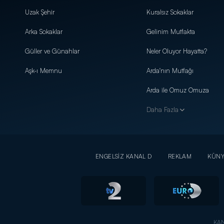
Uzak Şehir
Kuralsız Sokaklar
Arka Sokaklar
Gelinim Mutfakta
Güller ve Günahlar
Neler Oluyor Hayatta?
Aşk-ı Memnu
Arda'nın Mutfağı
Arda ile Omuz Omuza
Daha Fazla
ENGELSİZ KANAL D
REKLAM
KÜN
KAN