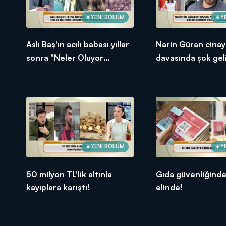
YENİ BÖLÜM
Y
Aslı Baş'ın acılı babası yıllar
Narin Güran cinay
sonra "Neler Oluyor
davasında şok gel
Hayatta"ya konuştu
YENİ BÖLÜM
Y
50 milyon TL'lik altınla
Gıda güvenliğind
kayıplara karıştı!
elinde!