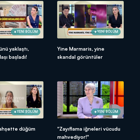
YENİ BÖLÜM
YENİ BÖLÜM
ünü yaklaştı,
Yine Marmaris, yine
aşı başladı!
skandal görüntüler
YENİ BÖLÜM
YENİ BÖLÜM
 vahşette düğüm
"Zayıflama iğneleri vücudu
mahvediyor!"