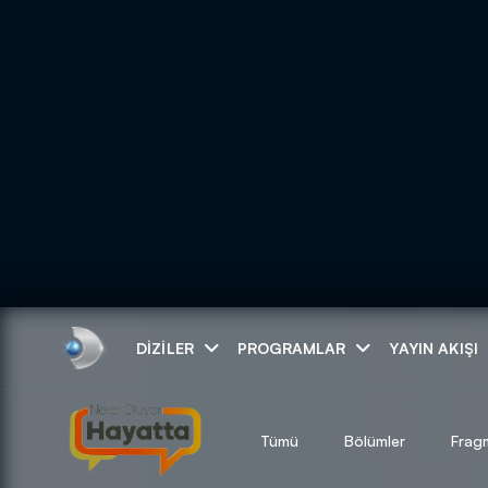
Arama
DIZILER
PROGRAMLAR
YAYIN AKIŞI
ARAMA SONUÇLAR
Tümü
Bölümler
Frag