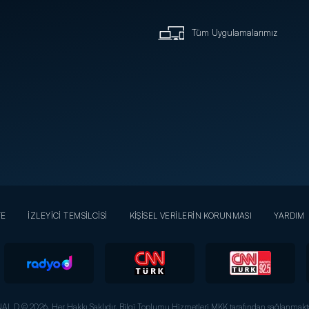
Tüm Uygulamalarımız
YE
İZLEYİCİ TEMSİLCİSİ
KİŞİSEL VERİLERİN KORUNMASI
YARDIM
AL D © 2026. Her Hakkı Saklıdır.
Bilgi Toplumu Hizmetleri MKK tarafından sağlanmakta