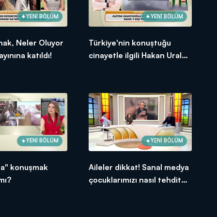
YENİ BÖLÜM
YENİ BÖLÜM
nak, Neler Oluyor
Türkiye'nin konuştuğu
yınına katıldı!
cinayetle ilgili Hakan Ural
sessizliğini bozdu!
YENİ BÖLÜM
YENİ BÖLÜM
ra" konuşmak
Aileler dikkat! Sanal medya
 mı?
çocuklarımızı nasıl tehdit
ediyor?