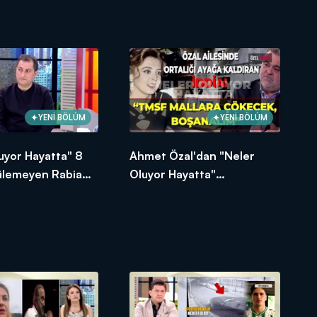
YENİ BÖLÜM
YENİ BÖLÜM
uyor Hayatta" 8
Ahmet Özal'dan "Neler
zülemeyen Rabia
Oluyor Hayatta"
sını açtı
programına çarpıcı
açıklamalar