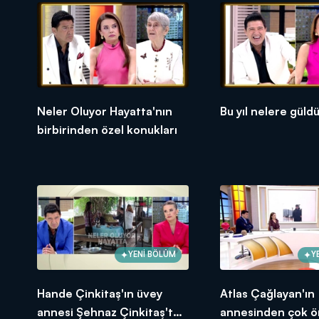
Neler Oluyor Hayatta? hafta içi her
Neler Oluyor Hayatta'nın
Bu yıl nelere güld
birbirinden özel konukları
YENİ BÖLÜM
Y
Hande Çinkitaş'ın üvey
Atlas Çağlayan'ın
annesi Şehnaz Çinkitaş'tan
annesinden çok ö