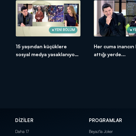
YENİ BÖLÜM
Y
15 yaşından küçüklere
Her cuma inancın 
sosyal medya yasaklanıyor
attığı yerde...
mu?
DİZİLER
PROGRAMLAR
Daha 17
Beyaz'la Joker