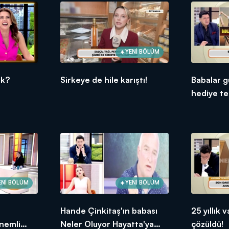
 gün canlı yayınla 09.00'da Kanal D'de!
YENİ BÖLÜM
ük?
Sirkeye de hile karıştı!
Babalar g
hediye tel
ENİ BÖLÜM
YENİ BÖLÜM
Hande Çinkitaş'ın babası
25 yıllık
nemli
Neler Oluyor Hayatta'ya
çözüldü!