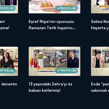
ENİ BÖLÜM
YENİ BÖLÜM
eti
Eşref Rüya'nın oyuncusu
Selma Ko
işme!
Ramazan Tetik hayatını
Hayatta ya
kaybetti
ENİ BÖLÜM
YENİ BÖLÜM
e denetim
13 yaşındaki Zehra'yı öz
Evde "pa
babası katletmiş!
sakıncalı