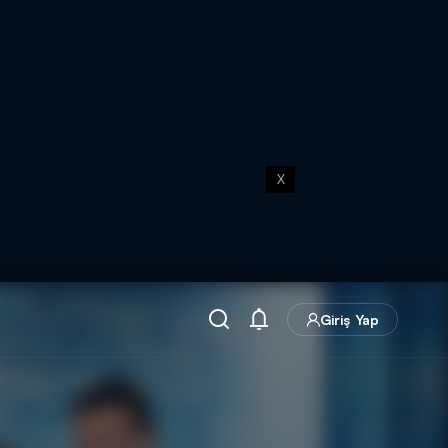
X
Giriş Yap