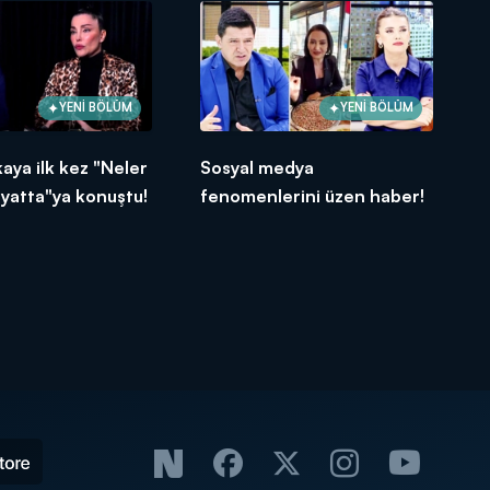
YENİ BÖLÜM
YENİ BÖLÜM
aya ilk kez "Neler
Sosyal medya
yatta"ya konuştu!
fenomenlerini üzen haber!