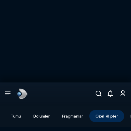
Arama
muhteşem ikili
ARAMA SONUÇLARI
Tümü
Bölümler
Fragmanlar
Özel Klipler
DİĞER SONUÇLAR