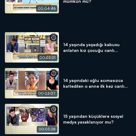
mümkün mü?
00:04:46
14 yaşında yaşadığı kabusu
anlatan kız çocuğu canlı
yayında isyan etti!
00:03:01
14 yaşındaki oğlu acımasızca
katledilen o anne ilk kez canlı
yayındaydı!
00:03:07
15 yaşından küçüklere sosyal
medya yasaklanıyor mu?
00:03:28