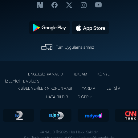
Tüm Uygulamalarımız
ENGELSİZ KANAL D
REKLAM
KÜNYE
İZLEYİCİ TEMSİLCİSİ
KİŞİSEL VERİLERİN KORUNMASI
YARDIM
İLETİŞİM
HATA BİLDİR
DİĞER
KANAL D © 2026. Her Hakkı Saklıdır.
Bilgi Toplumu Hizmetleri MKK tarafından sağlanmaktadır.