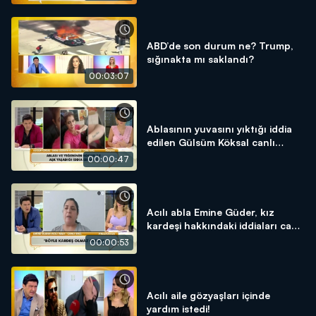
ABD’de son durum ne? Trump,
sığınakta mı saklandı?
00:03:07
Ablasının yuvasını yıktığı iddia
edilen Gülsüm Köksal canlı
yayında iddiaları yalanladı!
00:00:47
Acılı abla Emine Güder, kız
kardeşi hakkındaki iddiaları canlı
yayında anlattı!
00:00:53
Acılı aile gözyaşları içinde
yardım istedi!