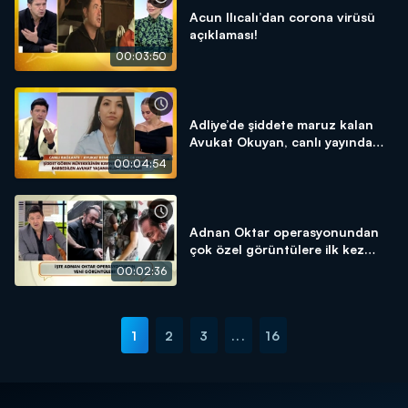
Acun Ilıcalı’dan corona virüsü
açıklaması!
00:03:50
Adliye’de şiddete maruz kalan
Avukat Okuyan, canlı yayında
detayları anlattı!
00:04:54
Adnan Oktar operasyonundan
çok özel görüntülere ilk kez
“Neler Oluyor Hayatta” ekibi
00:02:36
ulaştı!
1
2
3
...
16