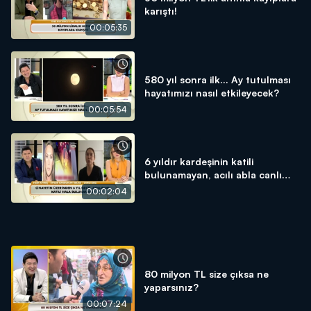
karıştı!
00:05:35
580 yıl sonra ilk... Ay tutulması
hayatımızı nasıl etkileyecek?
00:05:54
6 yıldır kardeşinin katili
bulunamayan, acılı abla canlı
yayında isyan etti!
00:02:04
80 milyon TL size çıksa ne
yaparsınız?
00:07:24