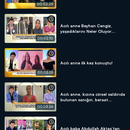
00:02:25
Acılı anne Beyhan Cengiz,
yaşadıklarını Neler Oluyor
Hayatta’da anlattı!
00:02:10
Acılı anne ilk kez konuştu!
00:03:35
Acılı anne, kızına cinsel saldırıda
bulunan sanığın, beraat
etmesine isyan etti!
00:03:26
Acılı baba Abdullah Aktaş’tan,