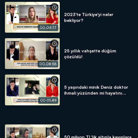
2023'te Türkiye'yi neler
bekliyor?
00:04:17
25 yıllık vahşette düğüm
çözüldü!
00:08:56
5 yaşındaki minik Deniz doktor
ihmali yüzünden mi hayatını
kaybetti?
00:01:49
50 milyon TL'lik altınla kayıplara