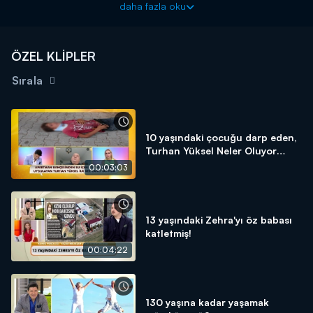
daha fazla oku
ÖZEL KLİPLER
Sırala
10 yaşındaki çocuğu darp eden,
Turhan Yüksel Neler Oluyor
Hayatta'ya konuştu!
00:03:03
13 yaşındaki Zehra'yı öz babası
katletmiş!
00:04:22
130 yaşına kadar yaşamak