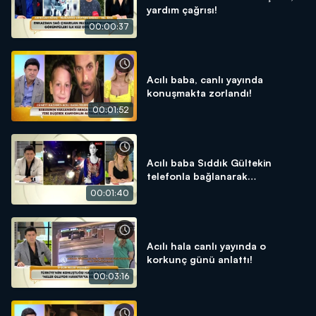
yardım çağrısı!
00:00:37
Acılı baba, canlı yayında
konuşmakta zorlandı!
00:01:52
Acılı baba Sıddık Gültekin
telefonla bağlanarak
mahkemede yaşananları anlattı!
00:01:40
Acılı hala canlı yayında o
korkunç günü anlattı!
00:03:16