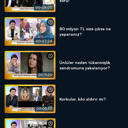
soru!
00:08:00
80 milyon TL size çıksa ne
yaparsınız?
00:07:24
Ünlüler neden tükenmişlik
sendromuna yakalanıyor?
00:11:20
Korkular, kilo aldırır mı?
00:05:30