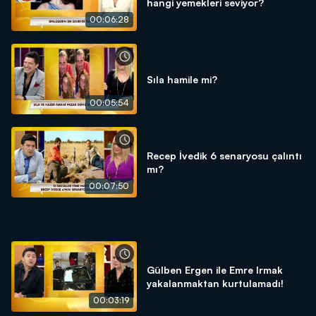
hangi yemekleri seviyor?
00:06:28
Sıla hamile mi?
00:05:54
Recep İvedik 6 senaryosu çalıntı
mı?
00:07:50
Gülben Ergen ile Emre Irmak
yakalanmaktan kurtulamadı!
00:03:19