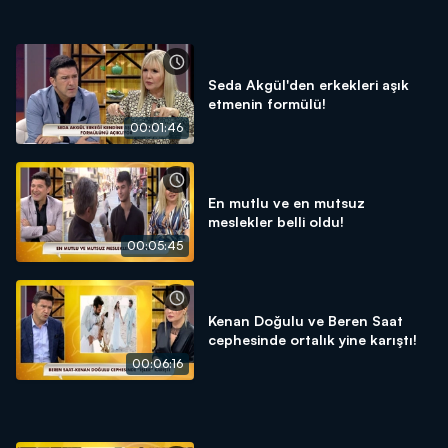
Seda Akgül'den erkekleri aşık
etmenin formülü!
00:01:46
En mutlu ve en mutsuz
meslekler belli oldu!
00:05:45
Kenan Doğulu ve Beren Saat
cephesinde ortalık yine karıştı!
00:06:16