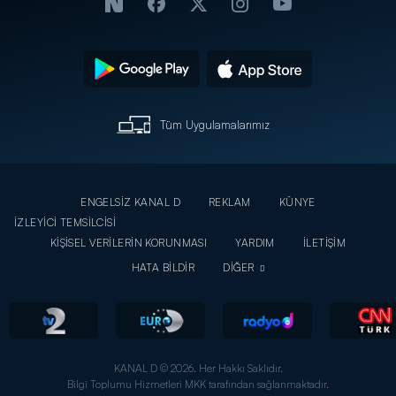
Tüm Uygulamalarımız
ENGELSİZ KANAL D
REKLAM
KÜNYE
İZLEYİCİ TEMSİLCİSİ
KİŞİSEL VERİLERİN KORUNMASI
YARDIM
İLETİŞİM
HATA BİLDİR
DİĞER
KANAL D © 2026. Her Hakkı Saklıdır.
Bilgi Toplumu Hizmetleri MKK tarafından sağlanmaktadır.