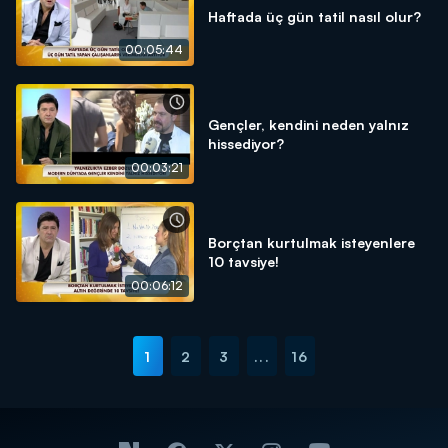
Haftada üç gün tatil nasıl olur?
00:05:44
Gençler, kendini neden yalnız
hissediyor?
00:03:21
Borçtan kurtulmak isteyenlere
10 tavsiye!
00:06:12
1
2
3
...
16