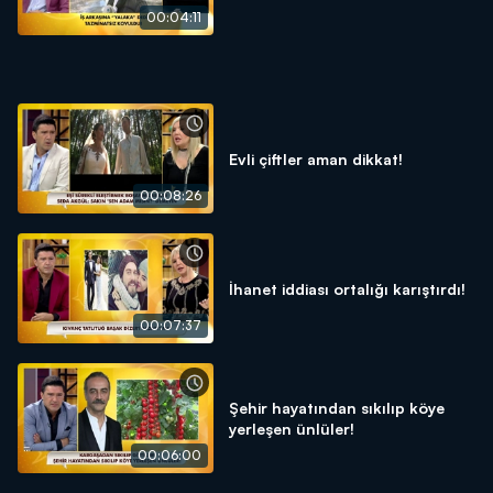
00:04:11
Evli çiftler aman dikkat!
00:08:26
İhanet iddiası ortalığı karıştırdı!
00:07:37
Şehir hayatından sıkılıp köye
yerleşen ünlüler!
00:06:00