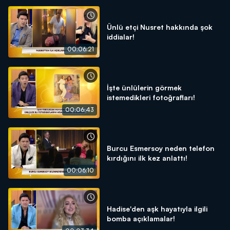
Ünlü etçi Nusret hakkında şok
iddialar!
00:06:21
İşte ünlülerin görmek
istemedikleri fotoğrafları!
00:06:43
Burcu Esmersoy neden telefon
kırdığını ilk kez anlattı!
00:06:10
Hadise'den aşk hayatıyla ilgili
bomba açıklamalar!