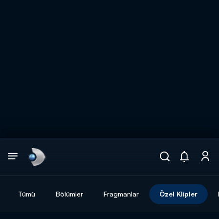
Arama
muhteşem ikili
ARAMA SONUÇLARI
Tümü
Bölümler
Fragmanlar
Özel Klipler
DİĞER SONUÇLAR