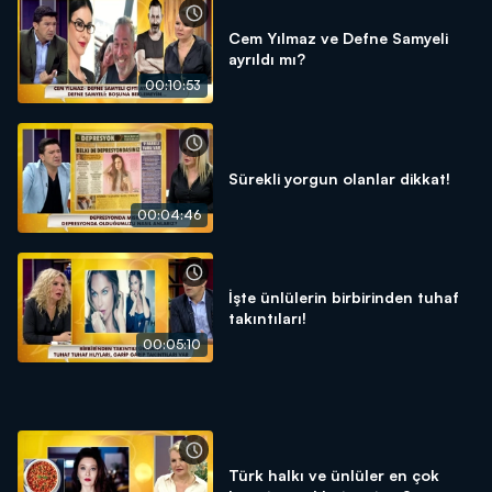
Cem Yılmaz ve Defne Samyeli
ayrıldı mı?
00:10:53
Sürekli yorgun olanlar dikkat!
00:04:46
İşte ünlülerin birbirinden tuhaf
takıntıları!
00:05:10
Türk halkı ve ünlüler en çok