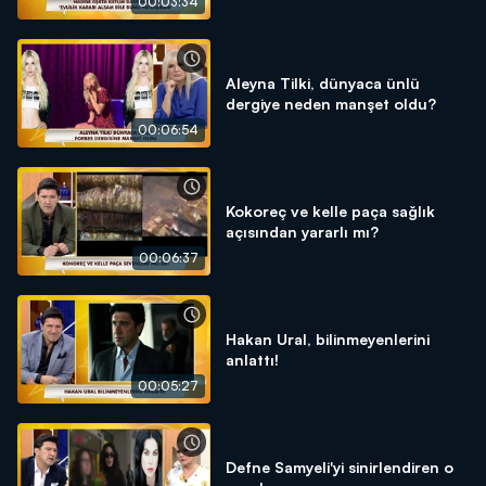
00:03:34
Aleyna Tilki, dünyaca ünlü
dergiye neden manşet oldu?
00:06:54
Kokoreç ve kelle paça sağlık
açısından yararlı mı?
00:06:37
Hakan Ural, bilinmeyenlerini
anlattı!
00:05:27
Defne Samyeli'yi sinirlendiren o