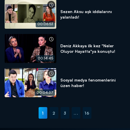
Sezen Aksu aşk iddialarını
yalanladı!
00:06:53
Deniz Akkaya ilk kez "Neler
Oluyor Hayatta"ya konuştu!
00:14:45
Sosyal medya fenomenlerini
üzen haber!
00:04:37
1
2
3
...
16