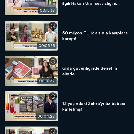
ilgili Hakan Ural sessizliğini
bozdu!
00:15:38
50 milyon TL'lik altınla kayıplara
karıştı!
00:05:35
Gıda güvenliğinde denetim
elinde!
00:01:37
13 yaşındaki Zehra'yı öz babası
katletmiş!
00:04:22