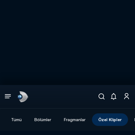
Arama
muhteşem ikili
ARAMA SONUÇLARI
Tümü
Bölümler
Fragmanlar
Özel Klipler
DİĞER SONUÇLAR