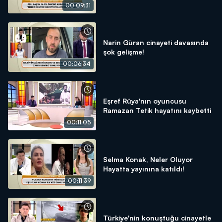
konuştu
00:09:31
Narin Güran cinayeti davasında
şok gelişme!
00:06:34
Eşref Rüya'nın oyuncusu
Ramazan Tetik hayatını kaybetti
00:11:05
Selma Konak, Neler Oluyor
Hayatta yayınına katıldı!
00:11:39
Türkiye'nin konuştuğu cinayetle