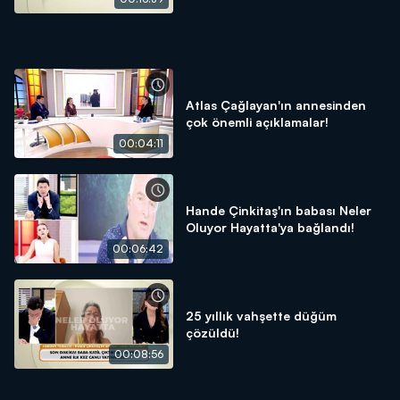
Atlas Çağlayan'ın annesinden
çok önemli açıklamalar!
00:04:11
Hande Çinkitaş'ın babası Neler
Oluyor Hayatta'ya bağlandı!
00:06:42
25 yıllık vahşette düğüm
çözüldü!
00:08:56