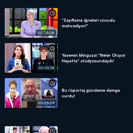
"Zayıflama iğneleri vücudu
mahvediyor!"
00:05:08
Yasemin Minguzzi "Neler Oluyor
Hayatta" stüdyosundaydı!
00:05:38
Bu röportaj gündeme damga
vurdu!
00:05:09