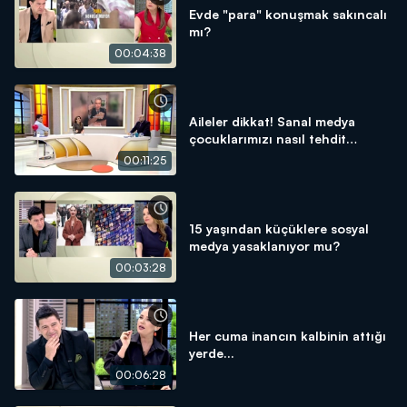
Evde "para" konuşmak sakıncalı
mı?
00:04:38
Aileler dikkat! Sanal medya
çocuklarımızı nasıl tehdit
ediyor?
00:11:25
15 yaşından küçüklere sosyal
medya yasaklanıyor mu?
00:03:28
Her cuma inancın kalbinin attığı
yerde...
00:06:28