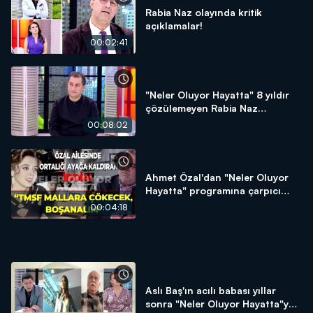
Rabia Naz olayında kritik
açıklamalar!
00:02:41
"Neler Oluyor Hayatta" 8 yıldır
çözülemeyen Rabia Naz
dosyasını açtı
00:08:02
Ahmet Özal'dan "Neler Oluyor
Hayatta" programına çarpıcı
açıklamalar
00:04:18
Aslı Baş'ın acılı babası yıllar
sonra "Neler Oluyor Hayatta"ya