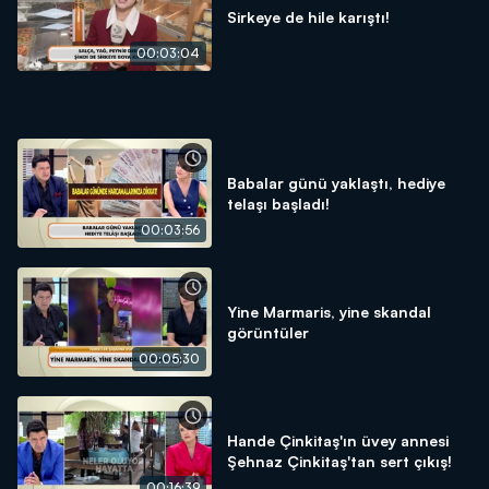
Sirkeye de hile karıştı!
00:03:04
Babalar günü yaklaştı, hediye
telaşı başladı!
00:03:56
Yine Marmaris, yine skandal
görüntüler
00:05:30
Hande Çinkitaş'ın üvey annesi
Şehnaz Çinkitaş'tan sert çıkış!
00:16:39