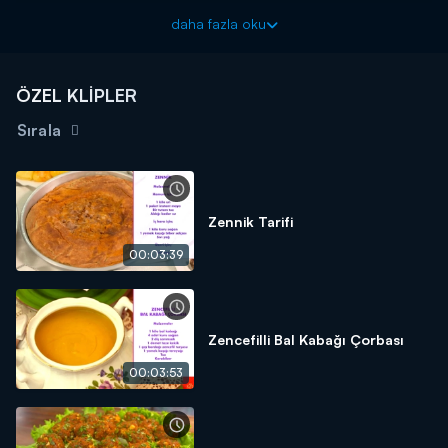
1 paket instant maya
daha fazla oku
1 yemek kaşığı toz şeker
Bir tutam tuz
ÖZEL KLİPLER
Aldığı kadar su
Sırala
İçi için;
1 bağ taze soğan
1 bağ taze nane
Zennik Tarifi
Sunumu için;
00:03:39
Süzme yoğurt
Zencefilli Bal Kabağı Çorbası
00:03:53