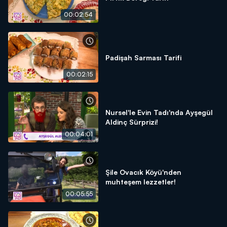
00:02:54
Padişah Sarması Tarifi
00:02:15
Nursel'le Evin Tadı'nda Ayşegül
Aldinç Sürprizi!
00:04:01
Şile Ovacık Köyü'nden
muhteşem lezzetler!
00:05:55