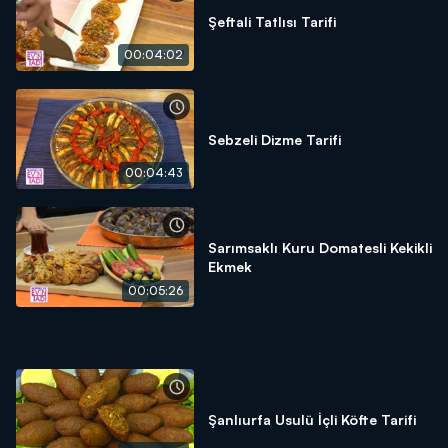
Şeftali Tatlısı Tarifi
00:04:02
Sebzeli Dizme Tarifi
00:04:43
Sarımsaklı Kuru Domatesli Kekikli
Ekmek
00:05:26
Şanlıurfa Usulü İçli Köfte Tarifi