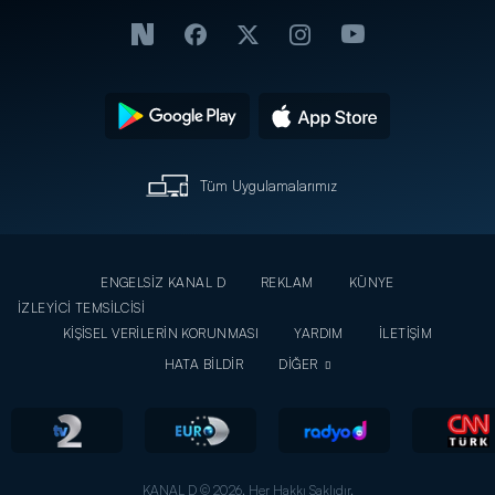
Tüm Uygulamalarımız
ENGELSİZ KANAL D
REKLAM
KÜNYE
İZLEYİCİ TEMSİLCİSİ
KİŞİSEL VERİLERİN KORUNMASI
YARDIM
İLETİŞİM
HATA BİLDİR
DİĞER
KANAL D © 2026. Her Hakkı Saklıdır.