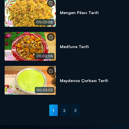
Mengen Pilavı Tarifi
00:03:08
Medfune Tarifi
00:02:06
Maydanoz Çorbası Tarifi
00:03:03
1
2
3