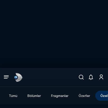
Arama
muhteşem ikili
ARAMA SONUÇLARI
Tümü
Bölümler
Fragmanlar
Özetler
Özel
DİĞER SONUÇLAR