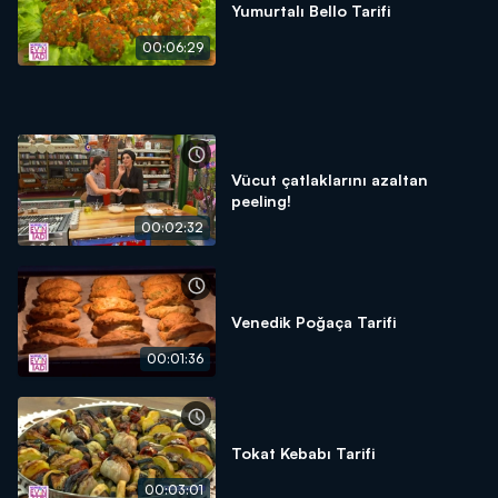
Yumurtalı Bello Tarifi
00:06:29
Vücut çatlaklarını azaltan
peeling!
00:02:32
Venedik Poğaça Tarifi
00:01:36
Tokat Kebabı Tarifi
00:03:01