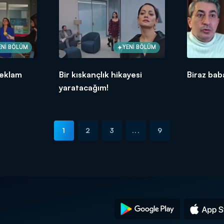
ENİ BÖLÜM
YENİ BÖLÜM
reklam
Bir kıskançlık hikayesi
Biraz bab
yaratacağım!
1
2
3
...
9