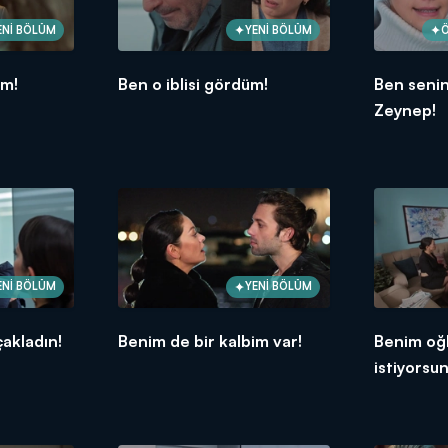
ENİ BÖLÜM
YENİ BÖLÜM
Ö
üm!
Ben o iblisi gördüm!
Ben seni
Zeynep!
ENİ BÖLÜM
YENİ BÖLÜM
akladın!
Benim de bir kalbim var!
Benim oğ
istiyorsu