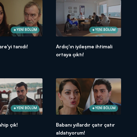
YENİ BÖLÜM
YENİ BÖLÜM
are'yi tanıdı!
Ardıç'ın iyileşme ihtimali
ortaya çıktı!
YENİ BÖLÜM
YENİ BÖLÜM
hip çık!
Babanı yıllardır çatır çatır
aldatıyorum!