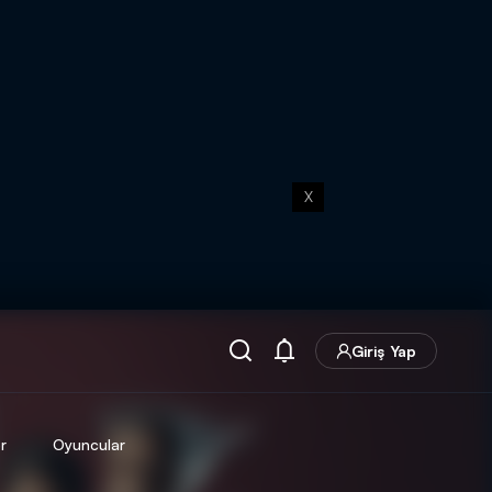
X
Giriş Yap
r
Oyuncular