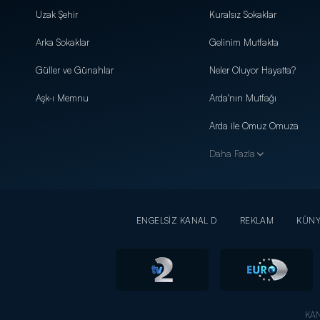
Uzak Şehir
Kuralsız Sokaklar
Arka Sokaklar
Gelinim Mutfakta
Güller ve Günahlar
Neler Oluyor Hayatta?
Aşk-ı Memnu
Arda'nın Mutfağı
Arda ile Omuz Omuza
Daha Fazla
ENGELSİZ KANAL D
REKLAM
KÜN
KAN