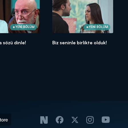
YENİ BÖLÜM
YENİ BÖLÜM
a sözü dinle!
Biz seninle birlikte olduk!