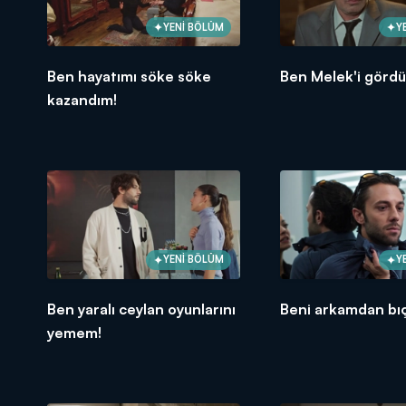
YENİ BÖLÜM
Y
Ben hayatımı söke söke
Ben Melek'i görd
kazandım!
YENİ BÖLÜM
Y
Ben yaralı ceylan oyunlarını
Beni arkamdan bıç
yemem!