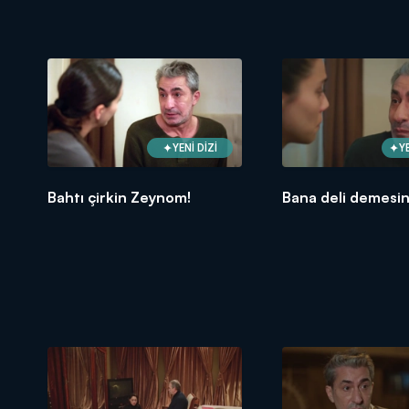
YENİ DİZİ
Y
Bahtı çirkin Zeynom!
Bana deli demesin