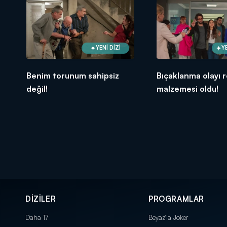
YENİ DİZİ
Y
Benim torunum sahipsiz
Bıçaklanma olayı 
değil!
malzemesi oldu!
DİZİLER
PROGRAMLAR
Daha 17
Beyaz'la Joker