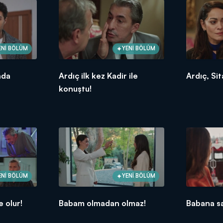
ENİ BÖLÜM
YENİ BÖLÜM
nda
Ardıç ilk kez Kadir ile
Ardıç, Sit
konuştu!
ENİ BÖLÜM
YENİ BÖLÜM
 olur!
Babam olmadan olmaz!
Babana sa