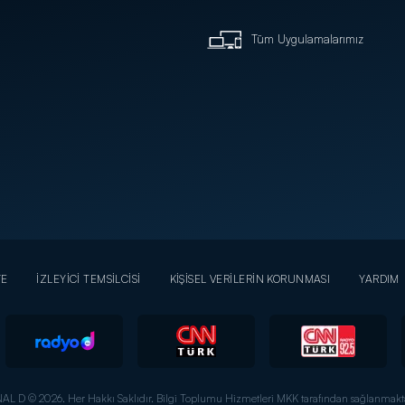
Tüm Uygulamalarımız
YE
İZLEYİCİ TEMSİLCİSİ
KİŞİSEL VERİLERİN KORUNMASI
YARDIM
AL D © 2026. Her Hakkı Saklıdır.
Bilgi Toplumu Hizmetleri MKK tarafından sağlanmakta