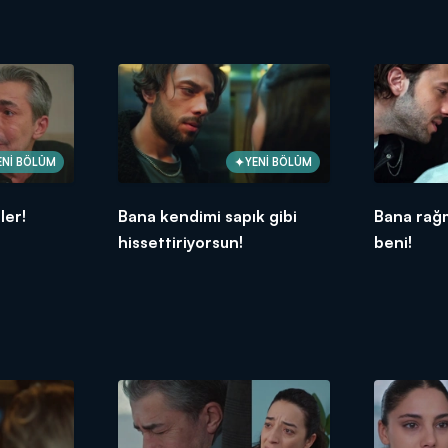
ENİ BÖLÜM
YENİ BÖLÜM
ler!
Bana kendimi sapık gibi
Bana rağm
hissettiriyorsun!
beni!