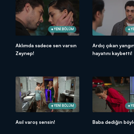
YENİ BÖLÜM
Y
Aklımda sadece sen varsın
Ardıç çıkan yangı
Zeynep!
hayatını kaybetti!
YENİ BÖLÜM
Y
Asıl varoş sensin!
Baba dediğin böyle