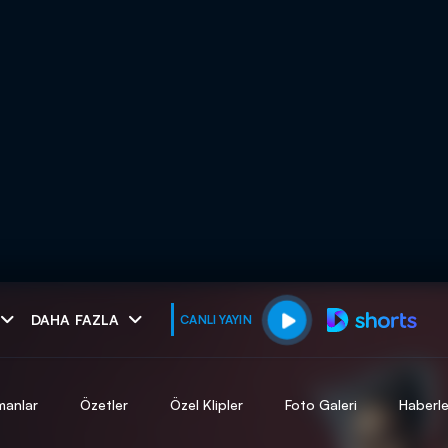
muhteşem ikili
DAHA FAZLA
CANLI YAYIN
I
manlar
Özetler
Özel Klipler
Foto Galeri
Haberle