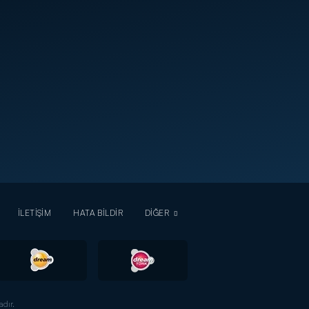
İLETİŞİM
HATA BİLDİR
DİĞER
dır.