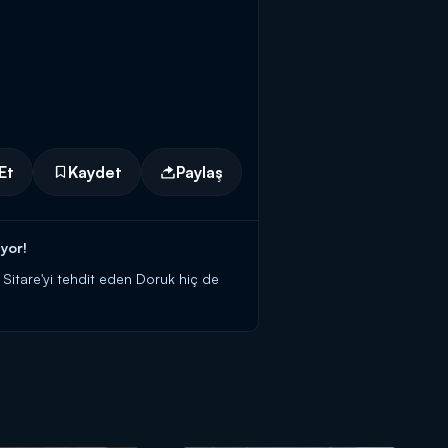
Et
Kaydet
Paylaş
yor!
 Sitare'yi tehdit eden Doruk hiç de
ı ilişkiyi anlatır.