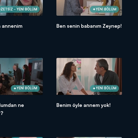
ZETSİZ - YENİ BÖLÜM
YENİ BÖLÜM
n annenim
Ben senin babanım Zeynep!
YENİ BÖLÜM
YENİ BÖLÜM
lumdan ne
Benim öyle annem yok!
n?