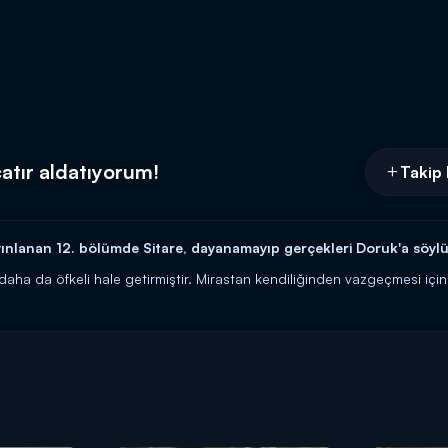
 çatır aldatıyorum!
Takip 
ınlanan 12. bölümde Sitare, dayanamayıp gerçekleri Doruk'a söylü
 daha da öfkeli hale getirmiştir. Mirastan kendiliğinden vazgeçmesi için
mileri yakan Sitare dayanamaz ve Doruk'a bağıra çağıra Ozan ile yaşadığ
a Kanal D'de!