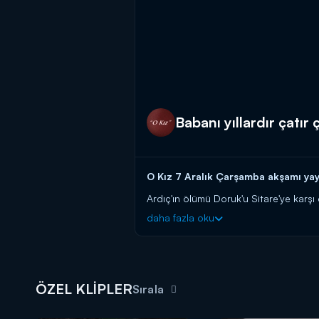
Babanı yıllardır çatır
O Kız 7 Aralık Çarşamba akşamı yay
Ardıç'ın ölümü Doruk'u Sitare'ye karşı
beklemediği bir cevapla karşılaşır. Ge
daha fazla oku
O Kız yeni bölümleriyle her çarşamb
ÖZEL KLİPLER
Sırala