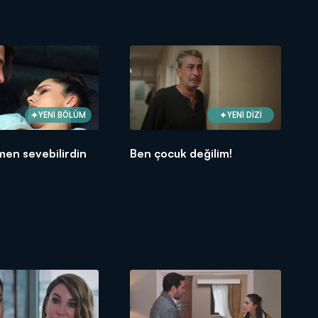
YENİ BÖLÜM
YENİ DİZİ
en sevebilirdin
Ben çocuk değilim!