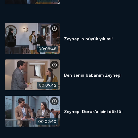
Zeynep'in büyük yıkımı!
00:08:48
Ben senin babanım Zeynep!
00:09:42
Zeynep, Doruk'a içini döktü!
00:02:40