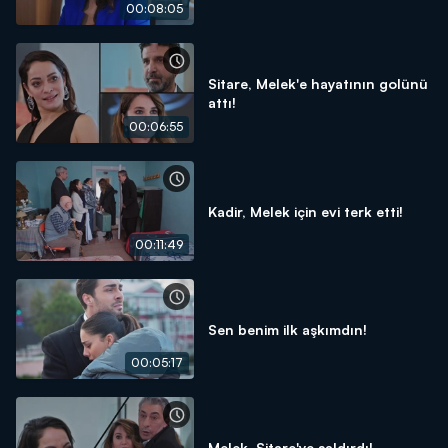
00:08:05
Sitare, Melek'e hayatının golünü
attı!
00:06:55
Kadir, Melek için evi terk etti!
00:11:49
Sen benim ilk aşkımdın!
00:05:17
Melek, Sitare'ye saldırdı!