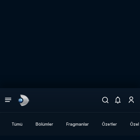
Arama
muhteşem ikili
ARAMA SONUÇLARI
Tümü
Bölümler
Fragmanlar
Özetler
Özel 
DİĞER SONUÇLAR