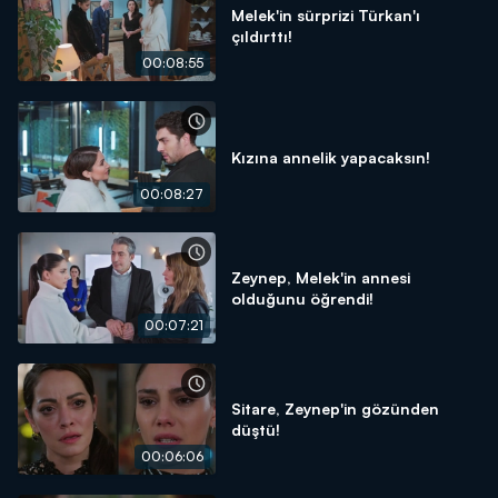
Melek'in sürprizi Türkan'ı
çıldırttı!
00:08:55
Kızına annelik yapacaksın!
00:08:27
Zeynep, Melek'in annesi
olduğunu öğrendi!
00:07:21
Sitare, Zeynep'in gözünden
düştü!
00:06:06