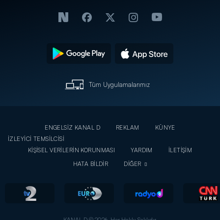
Tüm Uygulamalarımız
ENGELSİZ KANAL D
REKLAM
KÜNYE
İZLEYİCİ TEMSİLCİSİ
KİŞİSEL VERİLERİN KORUNMASI
YARDIM
İLETİŞİM
HATA BİLDİR
DİĞER
KANAL D © 2026. Her Hakkı Saklıdır.