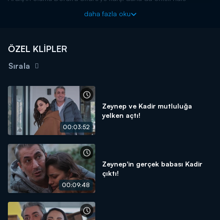
getirmiştir. Mirastan kendiliğinden vazgeçmesi için Sitare'yi
daha fazla oku
tehdit eden Doruk hiç de beklemediği bir cevapla karşılaşır.
Gemileri yakan Sitare dayanamaz ve Doruk'a bağıra çağıra Ozan
ile yaşadığı ilişkiyi anlatır.
ÖZEL KLİPLER
O Kız yeni bölümleriyle her çarşamba Kanal D'de!
Sırala
Zeynep ve Kadir mutluluğa
yelken açtı!
00:03:52
Zeynep'in gerçek babası Kadir
çıktı!
00:09:48