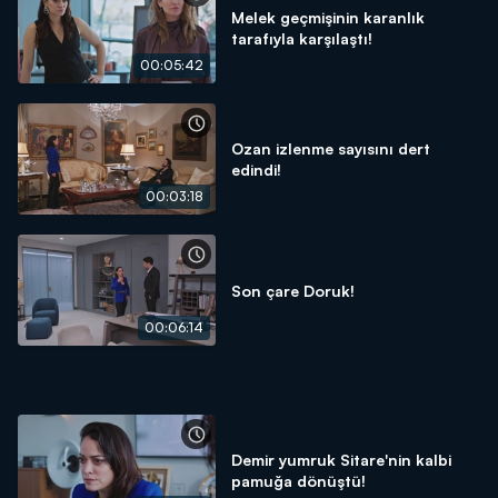
Melek geçmişinin karanlık
tarafıyla karşılaştı!
00:05:42
Ozan izlenme sayısını dert
edindi!
00:03:18
Son çare Doruk!
00:06:14
Demir yumruk Sitare'nin kalbi
pamuğa dönüştü!