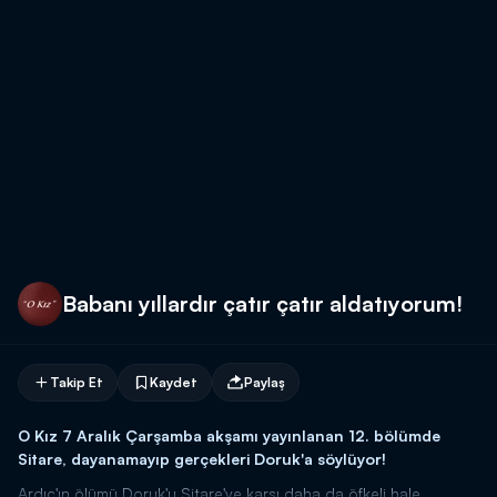
Babanı yıllardır çatır çatır aldatıyorum!
Takip Et
Kaydet
Paylaş
O Kız 7 Aralık Çarşamba akşamı yayınlanan 12. bölümde
Sitare, dayanamayıp gerçekleri Doruk'a söylüyor!
Ardıç'ın ölümü Doruk'u Sitare'ye karşı daha da öfkeli hale