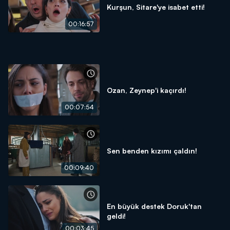
Kurşun, Sitare'ye isabet etti!
00:16:57
Ozan, Zeynep'i kaçırdı!
00:07:54
Sen benden kızımı çaldın!
00:09:40
En büyük destek Doruk'tan
geldi!
00:03:45