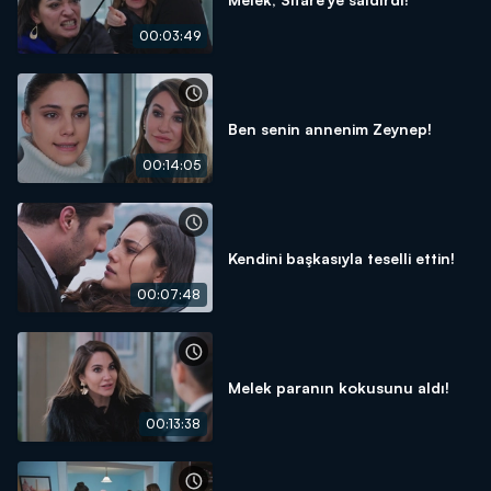
00:03:49
Ben senin annenim Zeynep!
00:14:05
Kendini başkasıyla teselli ettin!
00:07:48
Melek paranın kokusunu aldı!
00:13:38