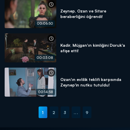
Zeynep, Ozan ve Sitare
beraberliğini öğrendi!
00:06:50
Kadir, Müjgan'ın kimliğini Doruk'a
afişe etti!
00:03:08
Ozan'ın evlilik teklifi karşısında
Zeynep'in nutku tutuldu!
00:14:58
1
2
3
...
9