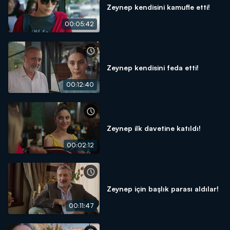
Zeynep kendisini kamufle etti!
00:05:42
Zeynep kendisini feda etti!
00:12:40
Zeynep ilk davetine katıldı!
00:02:12
Zeynep için başlık parası aldılar!
00:11:47