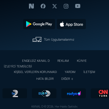
Tüm Uygulamalarımız
ENGELSİZ KANAL D
REKLAM
KÜNYE
İZLEYİCİ TEMSİLCİSİ
KİŞİSEL VERİLERİN KORUNMASI
YARDIM
İLETİŞİM
HATA BİLDİR
DİĞER
KANAL D © 2026. Her Hakkı Saklıdır.