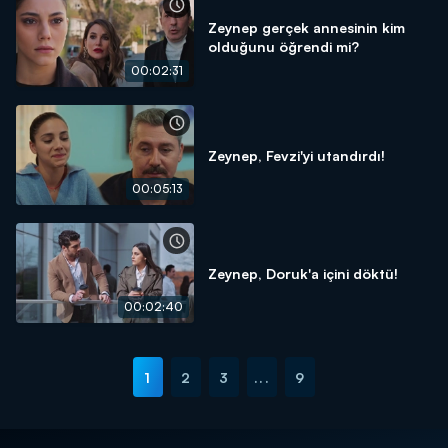
Zeynep gerçek annesinin kim
olduğunu öğrendi mi?
00:02:31
Zeynep, Fevzi'yi utandırdı!
00:05:13
Zeynep, Doruk'a içini döktü!
00:02:40
1
2
3
...
9