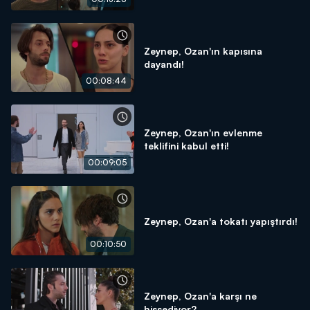
Zeynep, Ozan'ın kapısına
dayandı!
00:08:44
Zeynep, Ozan'ın evlenme
teklifini kabul etti!
00:09:05
Zeynep, Ozan'a tokatı yapıştırdı!
00:10:50
Zeynep, Ozan'a karşı ne
hissediyor?