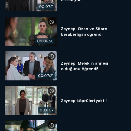
00:07:11
Zeynep, Ozan ve Sitare
beraberliğini öğrendi!
00:06:50
Zeynep, Melek'in annesi
olduğunu öğrendi!
00:07:21
Zeynep köprüleri yaktı!
00:11:57