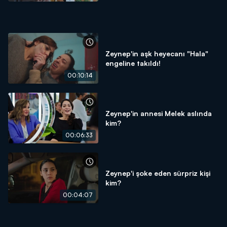
Zeynep'in aşk heyecanı "Hala"
engeline takıldı!
00:10:14
Zeynep'in annesi Melek aslında
kim?
00:06:33
Zeynep'i şoke eden sürpriz kişi
kim?
00:04:07