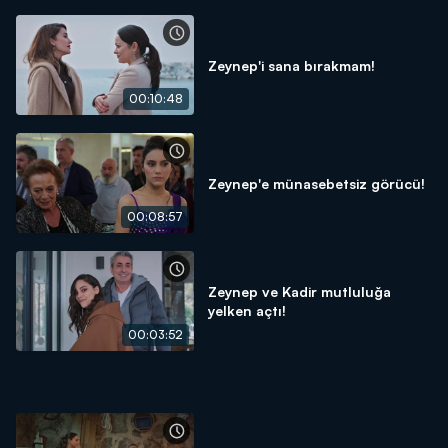
Zeynep'i sana bırakmam!
00:10:48
Zeynep'e münasebetsiz görücü!
00:08:57
Zeynep ve Kadir mutluluğa
yelken açtı!
00:03:52