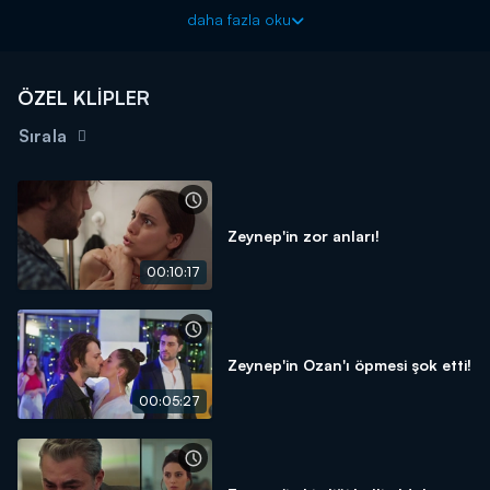
Kız sokak röportajı!
daha fazla oku
O Kız Çarşamba Kanal D'de başlıyor!
ÖZEL KLİPLER
Sırala
Zeynep'in zor anları!
00:10:17
Zeynep'in Ozan'ı öpmesi şok etti!
00:05:27