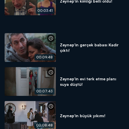
Zeynep'in kimliği belli oldu!
00:03:41
Zeynep'in gerçek babası Kadir
çıktı!
00:09:48
Zeynep'in evi terk etme planı
suya düştü!
00:07:43
Zeynep'in büyük yıkımı!
00:08:48