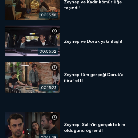
Zeynep ve Kadir kömürlüğe
taşındı!
00:13:58
Zeynep ve Doruk yakınlaştı!
00:06:32
Zeynep tüm gerçeği Doruk'a
itiraf etti!
00:15:23
Zeynep, Salih'in gerçekte kim
olduğunu öğrendi!
00:13:28