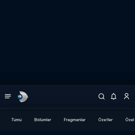
Arama
muhteşem ikili
ARAMA SONUÇLARI
Tümü
Bölümler
Fragmanlar
Özetler
Özel 
DİĞER SONUÇLAR