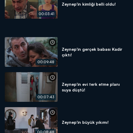
Zeynep'in kimliği belli oldu!
00:03:41
Zeynep'in gerçek babası Kadir
çıktı!
00:09:48
Zeynep'in evi terk etme planı
suya düştü!
00:07:43
Zeynep'in büyük yıkımı!
00:08:48