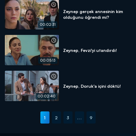
Zeynep gerçek annesinin kim
olduğunu öğrendi mi?
00:02:31
Zeynep, Fevzi'yi utandırdı!
00:05:13
Zeynep, Doruk'a içini döktü!
00:02:40
1
2
3
...
9