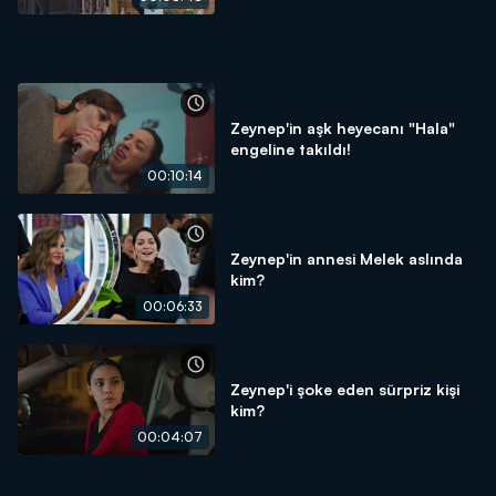
Zeynep'in aşk heyecanı "Hala"
engeline takıldı!
00:10:14
Zeynep'in annesi Melek aslında
kim?
00:06:33
Zeynep'i şoke eden sürpriz kişi
kim?
00:04:07