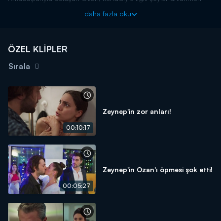
gizlice canlı yayın kaydına alınır. Kadınlar hakkında söylediği
daha fazla oku
sözler kısa sürede sosyal medyada yayılır.
O Kız yeni bölümleriyle her çarşamba Kanal D'de!
ÖZEL KLİPLER
Sırala
Zeynep'in zor anları!
00:10:17
Zeynep'in Ozan'ı öpmesi şok etti!
00:05:27