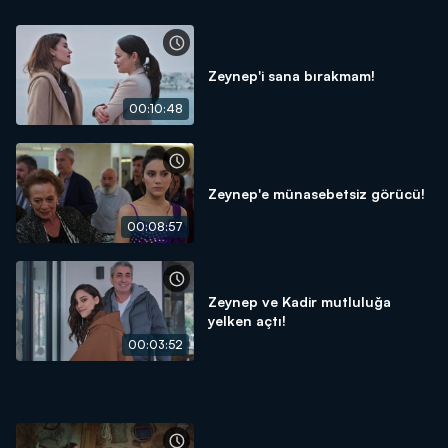
Zeynep'i sana bırakmam!
00:10:48
Zeynep'e münasebetsiz görücü!
00:08:57
Zeynep ve Kadir mutluluğa
yelken açtı!
00:03:52