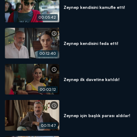
Zeynep kendisini kamufle etti!
00:05:42
Zeynep kendisini feda etti!
00:12:40
Zeynep ilk davetine katıldı!
00:02:12
Zeynep için başlık parası aldılar!
00:11:47