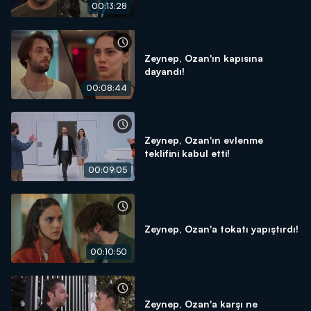
00:13:28
Zeynep, Ozan'ın kapısına
dayandı!
00:08:44
Zeynep, Ozan'ın evlenme
teklifini kabul etti!
00:09:05
Zeynep, Ozan'a tokatı yapıştırdı!
00:10:50
Zeynep, Ozan'a karşı ne