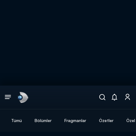
Arama
muhteşem ikili
ARAMA SONUÇLARI
Tümü
Bölümler
Fragmanlar
Özetler
Özel 
DİĞER SONUÇLAR