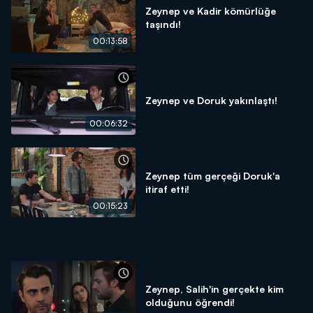
Zeynep ve Kadir kömürlüğe
taşındı!
00:13:58
Zeynep ve Doruk yakınlaştı!
00:06:32
Zeynep tüm gerçeği Doruk'a
itiraf etti!
00:15:23
Zeynep, Salih'in gerçekte kim
olduğunu öğrendi!