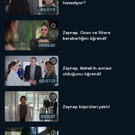
hissediyor?
00:07:11
Zeynep, Ozan ve Sitare
beraberliğini öğrendi!
00:06:50
Zeynep, Melek'in annesi
olduğunu öğrendi!
00:07:21
Zeynep köprüleri yaktı!
00:11:57