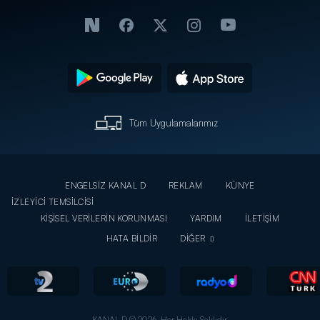
Tüm Uygulamalarımız
ENGELSİZ KANAL D
REKLAM
KÜNYE
İZLEYİCİ TEMSİLCİSİ
KİŞİSEL VERİLERİN KORUNMASI
YARDIM
İLETİŞİM
HATA BİLDİR
DİĞER
KANAL D © 2026. Her Hakkı Saklıdır.