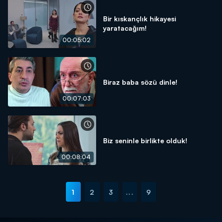
Bir kıskançlık hikayesi
yaratacağım!
00:05:02
Biraz baba sözü dinle!
00:07:03
Biz seninle birlikte olduk!
00:08:04
1
2
3
...
9