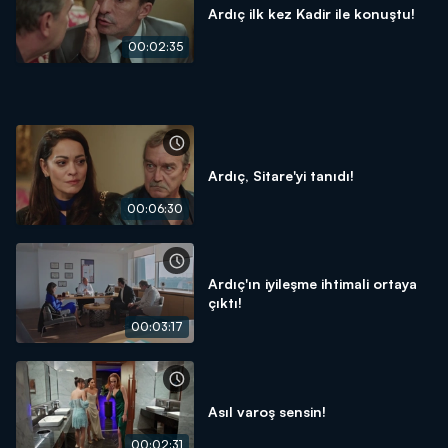
Ardıç ilk kez Kadir ile konuştu!
00:02:35
Ardıç, Sitare'yi tanıdı!
00:06:30
Ardıç'ın iyileşme ihtimali ortaya
çıktı!
00:03:17
Asıl varoş sensin!
00:02:31