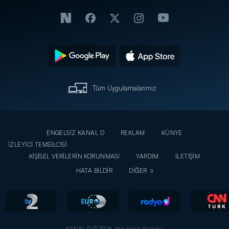
Tüm Uygulamalarımız
ENGELSİZ KANAL D
REKLAM
KÜNYE
İZLEYİCİ TEMSİLCİSİ
KİŞİSEL VERİLERİN KORUNMASI
YARDIM
İLETİŞİM
HATA BİLDİR
DİĞER
KANAL D © 2026. Her Hakkı Saklıdır.