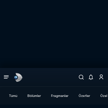
Arama
muhteşem ikili
ARAMA SONUÇLARI
Tümü
Bölümler
Fragmanlar
Özetler
Özel 
DİĞER SONUÇLAR