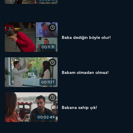
Baba dediğin böyle olur!
00:11:31
Babam olmadan olmaz!
00:11:17
Babana sahip çık!
00:02:49