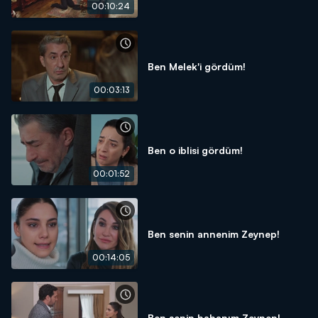
00:10:24
Ben Melek'i gördüm!
00:03:13
Ben o iblisi gördüm!
00:01:52
Ben senin annenim Zeynep!
00:14:05
Ben senin babanım Zeynep!