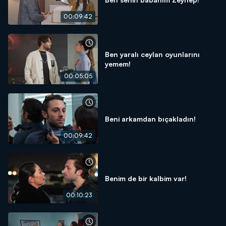
00:09:42
Ben yaralı ceylan oyunlarını
yemem!
00:05:05
Beni arkamdan bıçakladın!
00:09:42
Benim de bir kalbim var!
00:10:23