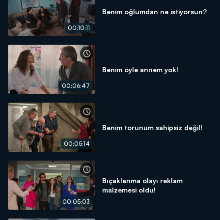
Benim oğlumdan ne istiyorsun?
00:10:11
Benim öyle annem yok!
00:06:47
Benim torunum sahipsiz değil!
00:05:14
Bıçaklanma olayı reklam
malzemesi oldu!
00:05:03