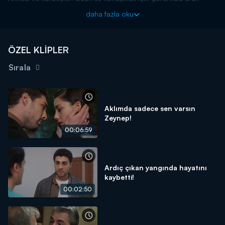
Ancak Ozan'ın annesi yaşanan olayları duymuştur. Oğluna
daha fazla oku
öğütler verir.
O Kız yeni bölümleriyle her çarşamba Kanal D'de!
ÖZEL KLİPLER
Sırala
Aklımda sadece sen varsın
Zeynep!
00:06:59
Ardıç çıkan yangında hayatını
kaybetti!
00:02:50