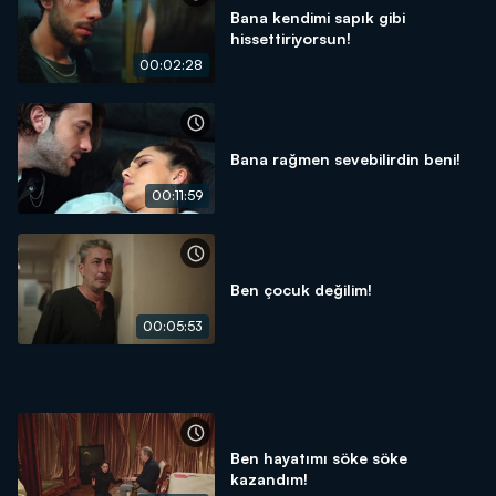
Bana kendimi sapık gibi
hissettiriyorsun!
00:02:28
Bana rağmen sevebilirdin beni!
00:11:59
Ben çocuk değilim!
00:05:53
Ben hayatımı söke söke
kazandım!