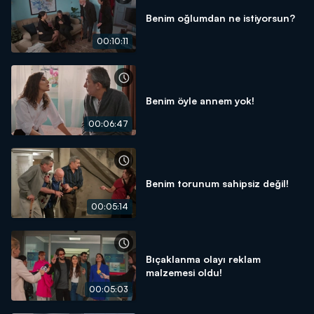
Benim oğlumdan ne istiyorsun?
00:10:11
Benim öyle annem yok!
00:06:47
Benim torunum sahipsiz değil!
00:05:14
Bıçaklanma olayı reklam
malzemesi oldu!
00:05:03