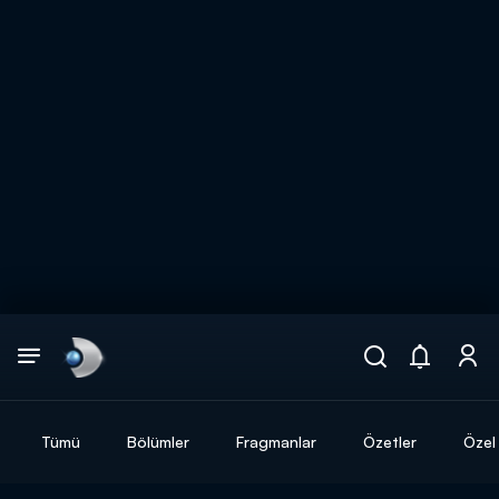
Arama
muhteşem ikili
ARAMA SONUÇLARI
Tümü
Bölümler
Fragmanlar
Özetler
Özel 
DİĞER SONUÇLAR