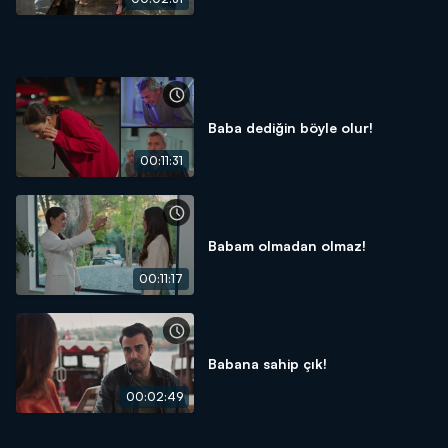
Baba dediğin böyle olur!
00:11:31
Babam olmadan olmaz!
00:11:17
Babana sahip çık!
00:02:49