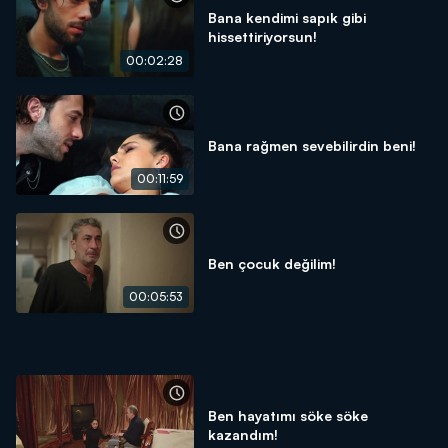
Bana kendimi sapık gibi
hissettiriyorsun!
00:02:28
Bana rağmen sevebilirdin beni!
00:11:59
Ben çocuk değilim!
00:05:53
Ben hayatımı söke söke
kazandım!