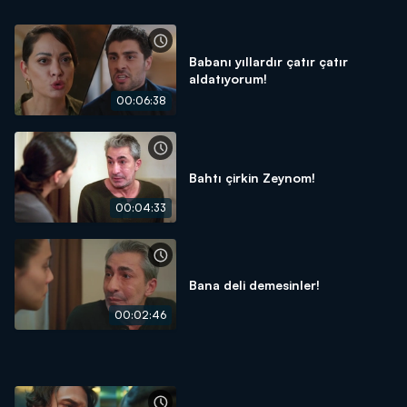
Babanı yıllardır çatır çatır
aldatıyorum!
00:06:38
Bahtı çirkin Zeynom!
00:04:33
Bana deli demesinler!
00:02:46