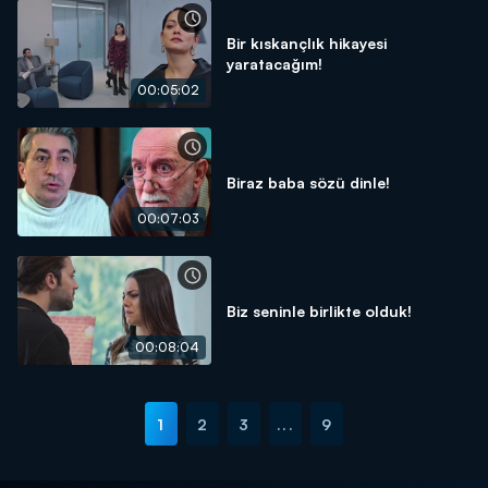
Bir kıskançlık hikayesi
yaratacağım!
00:05:02
Biraz baba sözü dinle!
00:07:03
Biz seninle birlikte olduk!
00:08:04
1
2
3
...
9