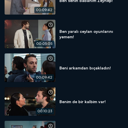
Ben senin babanım Zeynep!
00:09:42
Ben yaralı ceylan oyunlarını
yemem!
00:05:05
Beni arkamdan bıçakladın!
00:09:42
Benim de bir kalbim var!
00:10:23