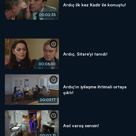
Ardıç ilk kez Kadir ile konuştu!
00:02:35
Ardıç, Sitare'yi tanıdı!
00:06:30
Ardıç'ın iyileşme ihtimali ortaya
çıktı!
00:03:17
Asıl varoş sensin!
00:02:31