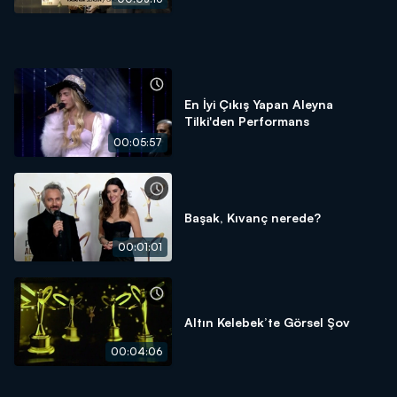
En İyi Çıkış Yapan Aleyna
Tilki'den Performans
00:05:57
Başak, Kıvanç nerede?
00:01:01
Altın Kelebek’te Görsel Şov
00:04:06