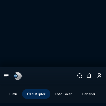
Arama
muhteşem ikili
ARAMA SONUÇLARI
Tümü
Özel Klipler
Foto Galeri
Haberler
DİĞER SONUÇLAR