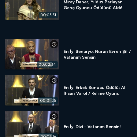
Miray Daner, Yıldızı Parlayan
Genç Oyuncu Ödülünü Aldı!
00:03:31
En İyi Senaryo: Nuran Evren Şit /
Vatanım Sensin
00:02:34
En İyi Erkek Sunucu Ödülü: Ali
İhsan Varol / Kelime Oyunu
00:01:25
En İyi Dizi - Vatanım Sensin!
00:03:16