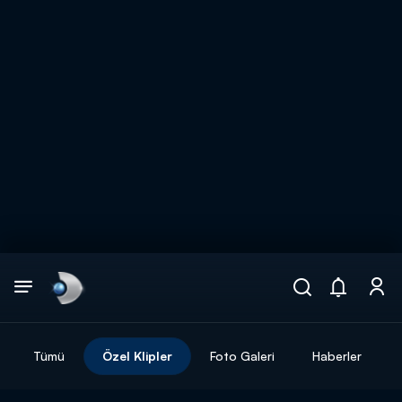
Arama
muhteşem ikili
ARAMA SONUÇLARI
Tümü
Özel Klipler
Foto Galeri
Haberler
DİĞER SONUÇLAR