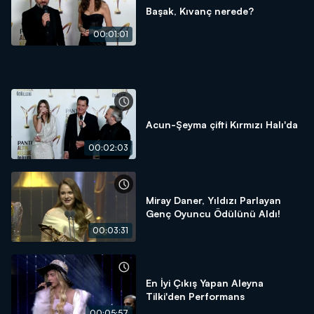
Başak, Kıvanç nerede?
00:01:01
Acun-Şeyma çifti Kırmızı Halı'da
00:02:03
Miray Daner, Yıldızı Parlayan
Genç Oyuncu Ödülünü Aldı!
00:03:31
En İyi Çıkış Yapan Aleyna
Tilki'den Performans
00:05:57