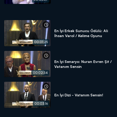
En İyi Erkek Sunucu Ödülü: Ali
İhsan Varol / Kelime Oyunu
00:01:25
En İyi Senaryo: Nuran Evren Şit /
Vatanım Sensin
00:02:34
En İyi Dizi - Vatanım Sensin!
00:03:16