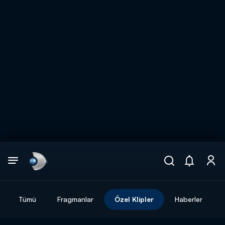
Arama
muhteşem ikili
ARAMA SONUÇLARI
Tümü
Fragmanlar
Özel Klipler
Haberler
DİĞER SONUÇLAR