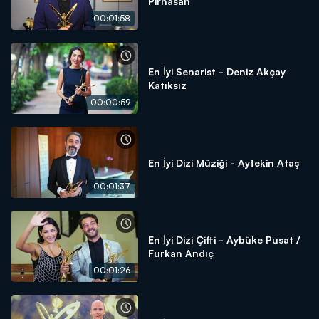
Pirhasan
00:01:58
En İyi Senarist - Deniz Akçay
Katıksız
00:00:59
En İyi Dizi Müziği - Aytekin Ataş
00:01:37
En İyi Dizi Çifti - Aybüke Pusat /
Furkan Andıç
00:01:26