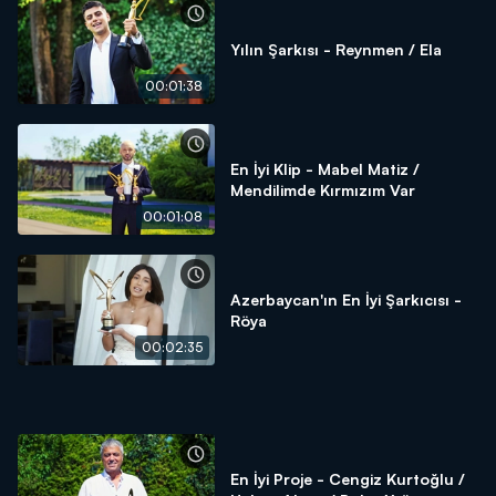
Yılın Şarkısı - Reynmen / Ela
00:01:38
En İyi Klip - Mabel Matiz /
Mendilimde Kırmızım Var
00:01:08
Azerbaycan'ın En İyi Şarkıcısı -
Röya
00:02:35
En İyi Proje - Cengiz Kurtoğlu /