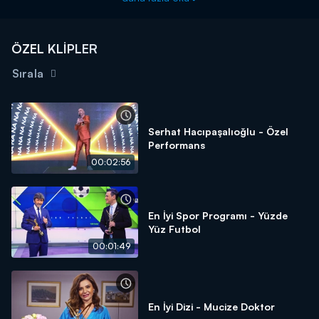
ÖZEL KLİPLER
Sırala
Serhat Hacıpaşalıoğlu - Özel
Performans
00:02:56
En İyi Spor Programı - Yüzde
Yüz Futbol
00:01:49
En İyi Dizi - Mucize Doktor