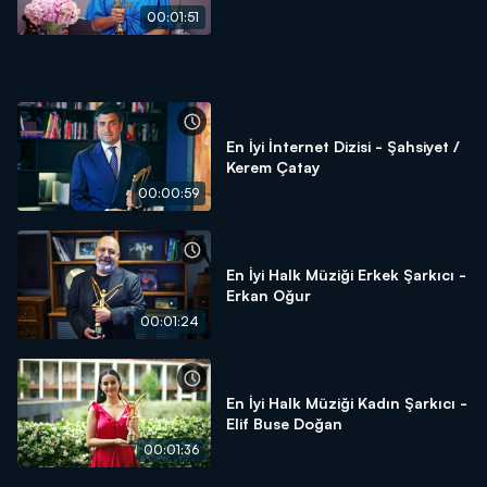
00:01:51
En İyi İnternet Dizisi - Şahsiyet /
Kerem Çatay
00:00:59
En İyi Halk Müziği Erkek Şarkıcı -
Erkan Oğur
00:01:24
En İyi Halk Müziği Kadın Şarkıcı -
Elif Buse Doğan
00:01:36