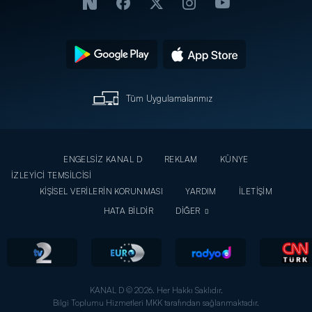
Tüm Uygulamalarımız
ENGELSİZ KANAL D
REKLAM
KÜNYE
İZLEYİCİ TEMSİLCİSİ
KİŞİSEL VERİLERİN KORUNMASI
YARDIM
İLETİŞİM
HATA BİLDİR
DİĞER
KANAL D © 2026. Her Hakkı Saklıdır.
Bilgi Toplumu Hizmetleri MKK tarafından sağlanmaktadır.