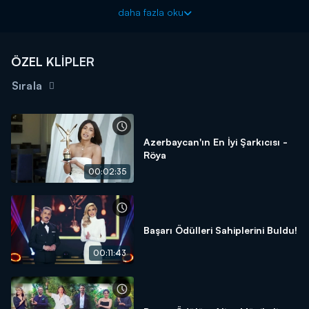
dönüşüm başlattı.
daha fazla oku
ÖZEL KLİPLER
Sırala
Azerbaycan'ın En İyi Şarkıcısı -
Röya
00:02:35
Başarı Ödülleri Sahiplerini Buldu!
00:11:43