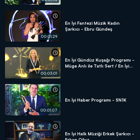
En İyi Fantezi Müzik Kadın
Şarkıcı - Ebru Gündeş
00:01:29
En İyi Gündüz Kuşağı Programı -
Müge Anlı ile Tatlı Sert / En İyi
Kadın Sunucu - Müge Anlı
00:03:01
En İyi Haber Programı - 5N1K
00:01:07
En İyi Halk Müziği Erkek Şarkıcı -
Erkan Oğur