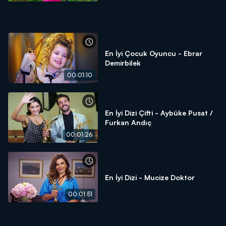
En İyi Çocuk Oyuncu - Ebrar
Demirbilek
00:01:10
En İyi Dizi Çifti - Aybüke Pusat /
Furkan Andıç
00:01:26
En İyi Dizi - Mucize Doktor
00:01:51