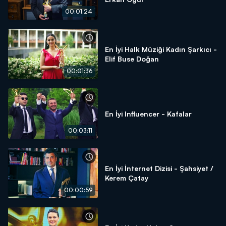
00:01:24
En İyi Halk Müziği Kadın Şarkıcı -
Elif Buse Doğan
00:01:36
En İyi Influencer - Kafalar
00:03:11
En İyi İnternet Dizisi - Şahsiyet /
Kerem Çatay
00:00:59