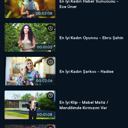
En İyi Kadın Haber Sunucusu -
Ece Üner
00:02:08
En İyi Kadın Oyuncu - Ebru Şahin
00:01:02
En İyi Kadın Şarkıcı - Hadise
00:02:06
En İyi Klip - Mabel Matiz /
Mendilimde Kırmızım Var
00:01:08