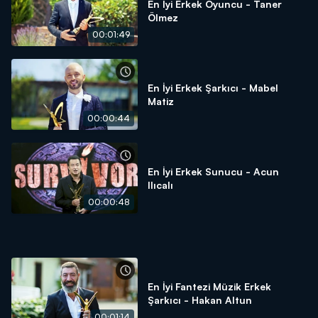
En İyi Erkek Oyuncu - Taner
Ölmez
00:01:49
En İyi Erkek Şarkıcı - Mabel
Matiz
00:00:44
En İyi Erkek Sunucu - Acun
Ilıcalı
00:00:48
En İyi Fantezi Müzik Erkek
Şarkıcı - Hakan Altun
00:01:14