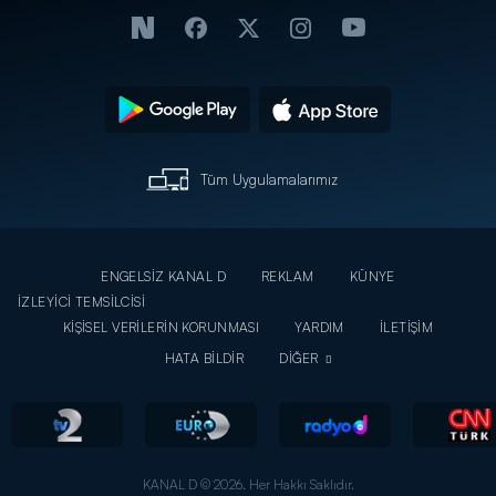
Tüm Uygulamalarımız
ENGELSİZ KANAL D
REKLAM
KÜNYE
İZLEYİCİ TEMSİLCİSİ
KİŞİSEL VERİLERİN KORUNMASI
YARDIM
İLETİŞİM
HATA BİLDİR
DİĞER
KANAL D © 2026. Her Hakkı Saklıdır.