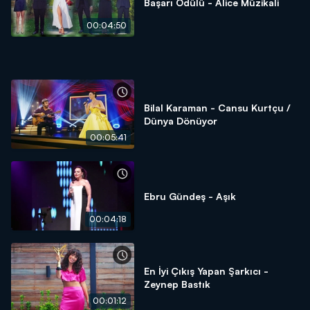
Başarı Ödülü - Alice Müzikali
00:04:50
Bilal Karaman - Cansu Kurtçu /
Dünya Dönüyor
00:05:41
Ebru Gündeş - Aşık
00:04:18
En İyi Çıkış Yapan Şarkıcı -
Zeynep Bastık
00:01:12