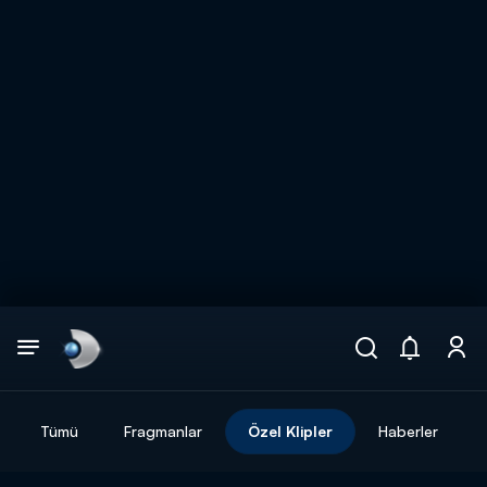
Arama
muhteşem ikili
ARAMA SONUÇLARI
Tümü
Fragmanlar
Özel Klipler
Haberler
DİĞER SONUÇLAR