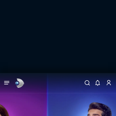
Arama
muhteşem ikili
ARAMA SONUÇLARI
DİĞER SONUÇLAR