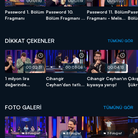
00:01:10
00:01:19
00:01:07
Password 1. Bölüm
Password 10.
Password 11. Bölüm
Pass
Fragmanı
Bölüm Fragmanı -
Fragmanı - Melis
Bölü
Seda Sayan - YENİ
Sezen
2 - 
SEZON
DİKKAT ÇEKENLER
TÜMÜNÜ GÖR
00:02:31
00:03:08
00:04:13
1 milyon lira
Cihangir
Cihangir Ceyhan'ın
Çıkı
değerinde
Ceyhan'dan tatlı
kıyasıya yarışı!
Şükr
Password!
sürpriz!
FOTO GALERİ
TÜMÜNÜ GÖR
8 Fotoğraf
8 Fotoğraf
3 Fotoğraf