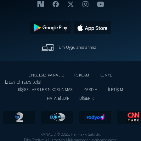
Tüm Uygulamalarımız
ENGELSİZ KANAL D
REKLAM
KÜNYE
İZLEYİCİ TEMSİLCİSİ
KİŞİSEL VERİLERİN KORUNMASI
YARDIM
İLETİŞİM
HATA BİLDİR
DİĞER
KANAL D © 2026. Her Hakkı Saklıdır.
Bilgi Toplumu Hizmetleri MKK tarafından sağlanmaktadır.