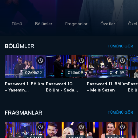
Tümü
Bölümler
Fragmanlar
Özetler
Özel 
BÖLÜMLER
TÜMÜNÜ GÖR
02:05:22
01:36:09
01:41:59
Password 1. Bölüm
Password 10.
Password 11. Bölüm
Pass
- Yasemin
Bölüm - Seda
- Melis Sezen
Bölü
Sakallıoğlu
Sayan - YENİ
Vura
SEZON
FRAGMANLAR
TÜMÜNÜ GÖR