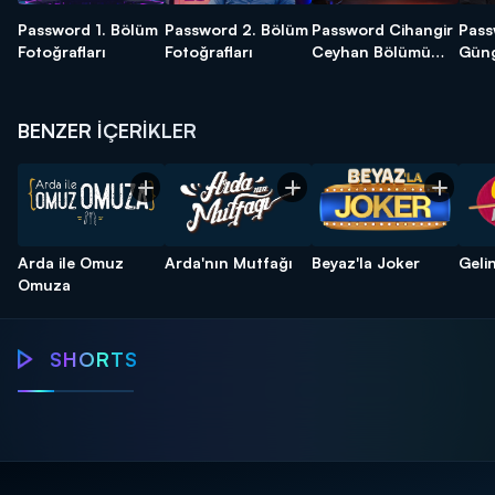
Password 1. Bölüm
Password 2. Bölüm
Password Cihangir
Pass
Fotoğrafları
Fotoğrafları
Ceyhan Bölümü
Gün
Fotoğrafları - 17.
Fotoğ
Bölüm
Böl
BENZER İÇERİKLER
Arda ile Omuz
Arda'nın Mutfağı
Beyaz'la Joker
Geli
Omuza
Password
Password
SHORTS
Password
1 milyon liralık
Melis Sezen'den
Ölü
Password!
Büyük düello!
dans şov!
dö